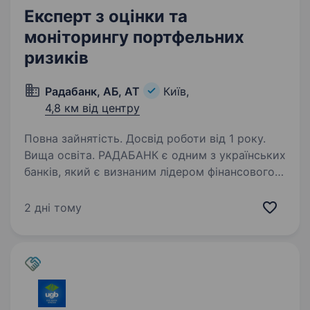
Експерт з оцінки та
моніторингу портфельних
ризиків
Радабанк, АБ, АТ
Київ,
4,8 км від центру
Повна зайнятість. Досвід роботи від 1 року.
Вища освіта. РАДАБАНК є одним з українських
банків, який є визнаним лідером фінансового
сектору України. Банк веде свою діяльність
в Україні з 1993 року. За цей час отримав
2 дні тому
репутацію соціально-відповідальної, надійної
та стабільної…