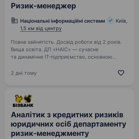
Ризик-менеджер
Національні інформаційні системи
Київ,
1,5 км від центру
Повна зайнятість. Досвід роботи від 2 років.
Вища освіта. ДП «НАІС» — сучасне
та динамічне IT-підприємство, основною
задачею якого є забезпечення сталої
та безпечної роботи Єдиних та Державних
2 дні тому
реєстрів, створення та функціонування яких
входить до компетенції Міністерства…
Аналітик з кредитних ризиків
юридичних осіб департаменту
ризик-менеджменту