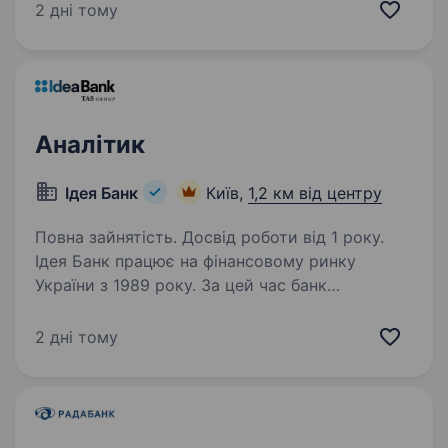
«БАНК ФАМІЛЬНИЙ» це: колектив
2 дні тому
висококваліфікованих експертів, що сприяє
навчанню та професійному зростанню;
передове…
Аналітик
Ідея Банк
Київ,
1,2 км від центру
Повна зайнятість. Досвід роботи від 1 року.
Ідея Банк працює на фінансовому ринку
України з 1989 року. За цей час банк
зарекомендував себе як надійний фінансовий
партнер для клієнтів. Наша справжня
2 дні тому
цінність — Команда, що надихає та дбає про
розвиток персоналу,…