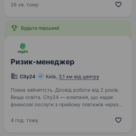
інновації. Запрошуємо інвестиційного
26 хв. тому
аналітика/інвестиційну аналітикиню. Наша
робота потрібна…
Будьте першим!
Ризик-менеджер
City24
Київ,
3,1 км від центру
Повна зайнятість. Досвід роботи від 2 років.
Вища освіта. City24 — компанія, що надає
фінансові послуги з прийому платежів через
мережу платіжних терміналів. За допомогою
терміналів нашої компанії, клієнти можуть
4 год. тому
оплатити понад 5000 послуг в більш ніж 12000
терміналів…