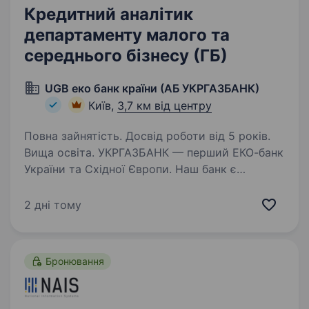
Кредитний аналітик
департаменту малого та
середнього бізнесу (ГБ)
UGB еко банк країни (АБ УКРГАЗБАНК)
Київ,
3,7 км від центру
Повна зайнятість. Досвід роботи від 5 років.
Вища освіта. УКРГАЗБАНК — перший ЕКО-банк
України та Східної Європи. Наш банк є
беззаперечним лідером у «зеленому»
фінансуванні — з 2016 року профінансовано
2 дні тому
проєктів сталого розвитку, включаючи
відновлювальну енергетику, проєкти…
Бронювання