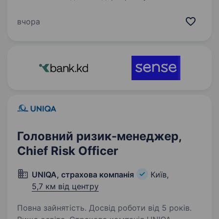
сервісів. Уже понад 18 років ми створюємо
продукти, якими щодня користуються
вчора
мільйони українців, та постійно
вдосконалюємо внутрішні процеси…
Головний ризик-менеджер,
Chief Risk Officer
UNIQA, страхова компанія
Київ,
5,7 км від центру
Повна зайнятість. Досвід роботи від 5 років.