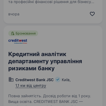
та професійні фінансові рішення для бізнесу
та населення. Ми працюємо з 2008 року
та наразі посідаємо 8 місце серед банків
вчора
за регіональною мережею, входимо
до ТОП-20 банків України…
Бронювання
Кредитний аналітик
департаменту управління
ризиками банку
Creditwest Bank JSC
Київ,
1,1 км від центру
Повна зайнятість. Досвід роботи від 1 року.
Вища освіта. CREDITWEST BANK JSC —