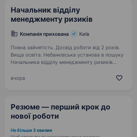
Начальник відділу
менеджменту ризиків
Компанія прихована
Київ
Повна зайнятість. Досвід роботи від 2 років.
Вища освіта. Небанківська установа в пошуку
Начальника відділу менеджменту ризиків
Функціонал: Забезпечення побудови
та розвитку ефективної системи управління
вчора
ризиками, зокрема інтеграції ризик-
менеджменту у ключові бізнес-процеси,…
Резюме — перший крок
до
нової роботи
Не більше 3 хвилин
Щоб створити та розмістити ваше
резюме.