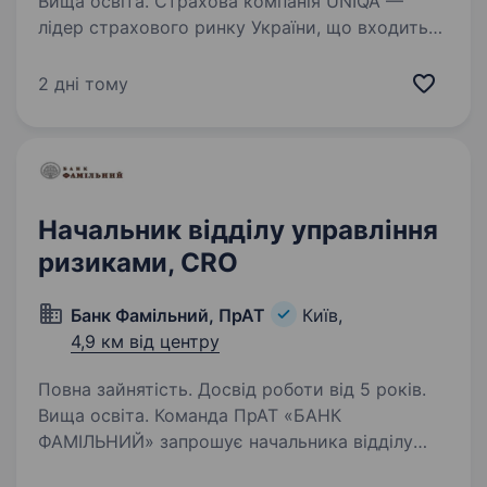
Вища освіта. Страхова компанія UNIQA —
лідер страхового ринку України, що входить
до складу австрійської UNIQA Insurance Group,
однієї з найбільших страхових груп Європи,
2 дні тому
запрошує до своєї команди Головного ризик-
менеджера (Chief…
Начальник відділу управління
ризиками, СRО
Банк Фамільний, ПрАТ
Київ,
4,9 км від центру
Повна зайнятість. Досвід роботи від 5 років.
Вища освіта. Команда ПрАТ «БАНК
ФАМІЛЬНИЙ» запрошує начальника відділу
управління ризиками, СRО Робота у ПрАТ