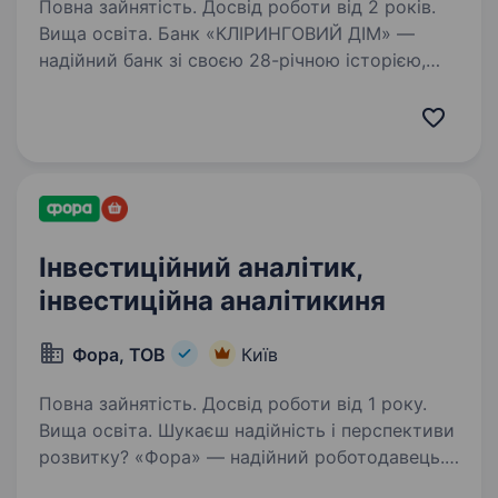
Повна зайнятість. Досвід роботи від 2 років.
Вища освіта. Банк «КЛІРИНГОВИЙ ДІМ» —
надійний банк зі своєю 28-річною історією,
котрий впевнено рухається вперед разом
з вами. Ми — банк, який пропонує якісне
обслуговування, тут отримують трішки більше
ніж просто послуги.…
Інвестиційний аналітик,
інвестиційна аналітикиня
Фора, ТОВ
Київ
Повна зайнятість. Досвід роботи від 1 року.
Вища освіта. Шукаєш надійність і перспективи
розвитку? «Фора» — надійний роботодавець.
А ще ми динамічно розвиваємося та втілюємо