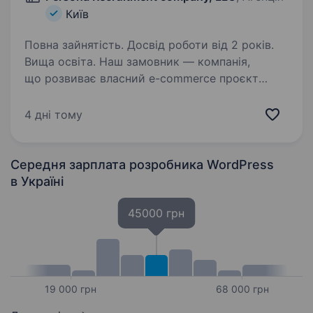
Київ
Повна зайнятість. Досвід роботи від 2 років.
Вища освіта. Наш замовник — компанія,
що розвиває власний e-commerce проєкт
та системно інвестує в розвиток продукту,
автоматизацію бізнес-процесів і покращення
4 дні тому
користувацького досвіду. Ми шукаємо
WordPress Developer, який відповідатиме…
Середня зарплата розробника WordPress
в Україні
45000 грн
19 000 грн
68 000 грн