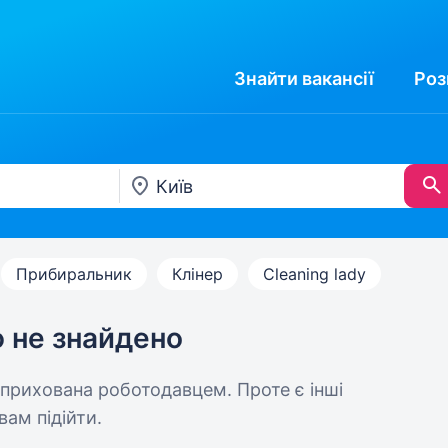
Знайти
вакансії
Роз
Прибиральник
Клінер
Cleaning lady
ю не знайдено
 прихована роботодавцем. Проте є інші
вам підійти.