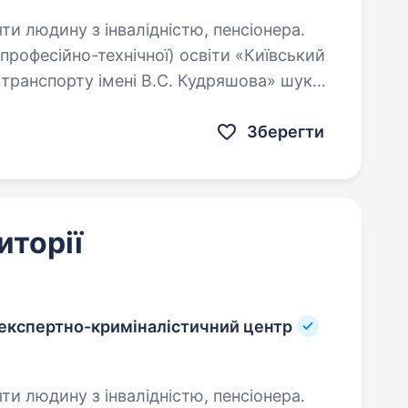
яти людину з інвалідністю, пенсіонера.
професійно-технічної) освіти «Київський
транспорту імені В.С. Кудряшова» шукає
півробітника на посаду двірника.
Зберегти
иторії
 експертно-криміналістичний центр
яти людину з інвалідністю, пенсіонера.