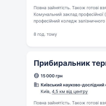
Повна зайнятість. Також готові вз
Комунальний заклад професійної (
професійний коледж залізничного 
відповідального і організованого с
Обов’язки:…
8 год. тому
Прибиральник тер
15 000 грн
Київський науково-дослідний
Київ,
4,5 км від центру
Повна зайнятість. Також готові вз