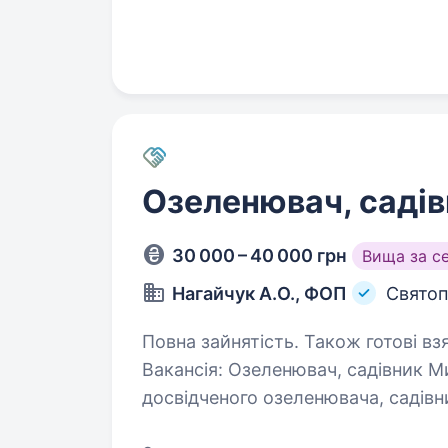
працюючи в партнерстві з прові
компаніями…
Озеленювач, садів
30 000 – 40 000 грн
Вища за с
Нагайчук А.О., ФОП
Святоп
Повна зайнятість. Також готові взя
Вакансія: Озеленювач, садівник М
досвідченого озеленювача, садівни
обов’язки включають в себе компл