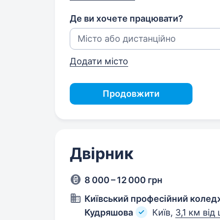
Де ви хочете працювати?
Додати місто
Продовжити
Двірник
8 000 – 12 000 грн
Київський професійний коледж
Кудряшова
Київ,
3,1 км від