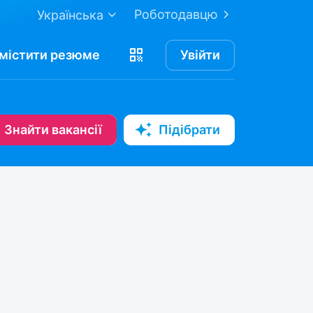
Роботодавцю
Українська
містити
резюме
Увійти
Знайти вакансії
Підібрати