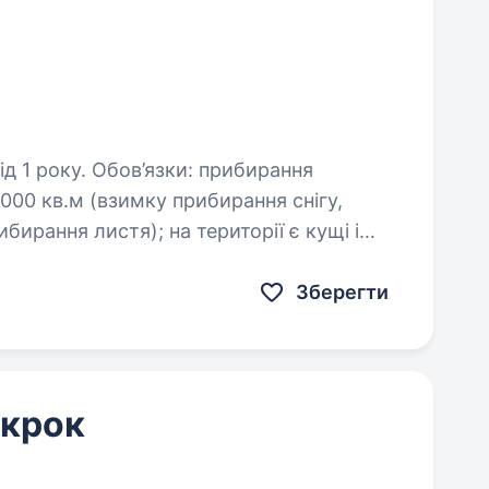
ки: прибирання
000 кв.м (взимку прибирання снігу,
я); на території є кущі і
зонам, щоб не перешкоджали…
Зберегти
 крок