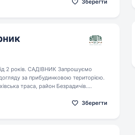
Зберегти
рник
ВНИК Запрошуємо
 догляду за прибудинковою територією.
хівська траса, район Безрадичів.
нами, деревами, кущами та квітниками…
Зберегти