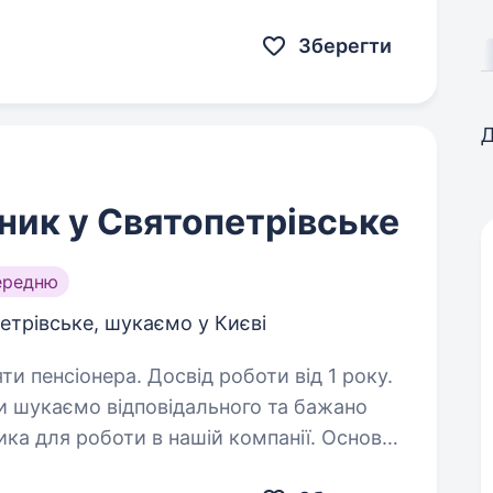
дними міжнародними квітковими
Зберегти
Д
ник у Святопетрівське
ередню
етрівське, шукаємо у Києві
ти пенсіонера. Досвід роботи від 1 року.
и шукаємо відповідального та бажано
ка для роботи в нашій компанії. Основні
екс робіт по догляду за зеленими