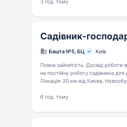
насадженнями…
3 год. тому
Садівник-господа
Башта №5, БЦ
Київ
Повна зайнятість. Досвід роботи від 2 років. САДІ
на постійну роботу садівника для
Локація: 20 км від Києва, Новообу
Обов’язки: Догляд за газо
6 год. тому