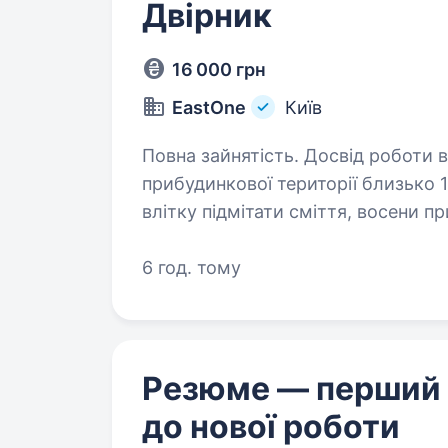
Двірник
16 000 грн
EastOne
Київ
Повна зайнятість. Досвід роботи від 1 року. Обов’яз
прибудинкової території близько 1
влітку підмітати сміття, восени прибирання лист
дерева їх треба підрізати по се
6 год. тому
Резюме — перший
до нової роботи