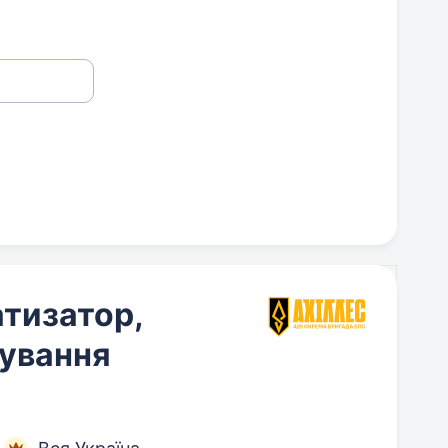
атизатор,
дування