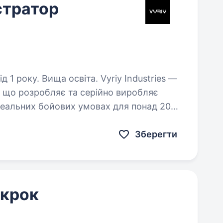
стратор
ища освіта. Vyriy Industries —
, що розробляє та серійно виробляє
реальних бойових умовах для понад 200
 Ми створюємо технології,…
Зберегти
 крок