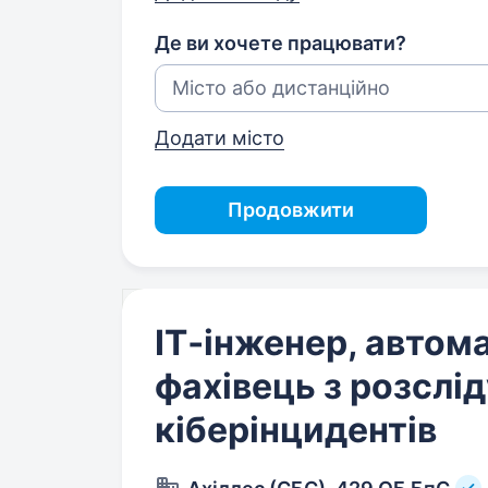
Де ви хочете працювати?
Додати місто
Продовжити
ІТ‑інженер, автом
фахівець з розслі
кіберінцидентів