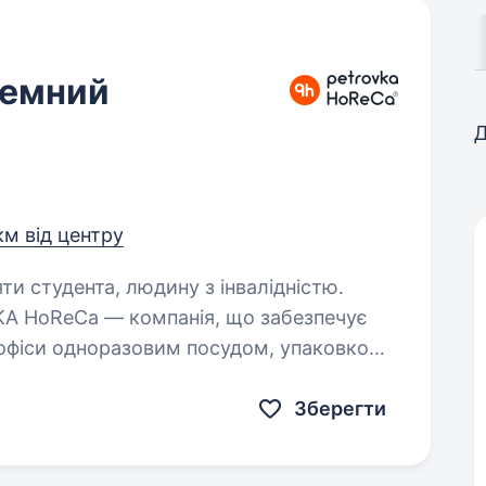
темний
Д
км від центру
яти студента, людину з інвалідністю.
а офіси одноразовим посудом, упаковкою
остійно вдосконалюємо внутрішні
бійну…
Зберегти