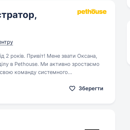
стратор,
центру
ене звати Оксана,
ділу в Pethouse. Ми активно зростаємо
 свою команду системного
допоможе підтримувати й розвивати…
Зберегти