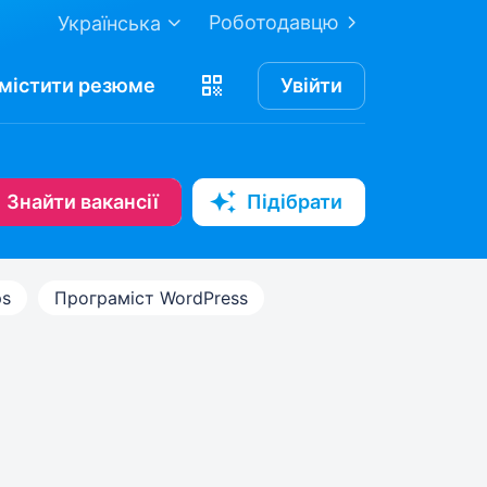
Роботодавцю
Українська
містити
резюме
Увійти
Знайти вакансії
Підібрати
s
Програміст WordPress