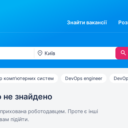
Знайти
вакансії
Роз
р комп'ютерних систем
DevOps engineer
DevOp
ю не знайдено
 прихована роботодавцем. Проте є інші
вам підійти.