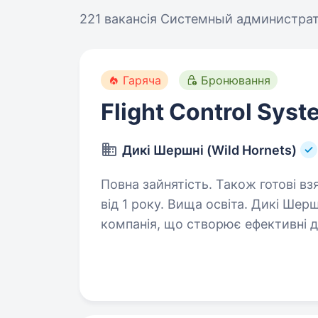
221 вакансія
Системный администрато
Гаряча
Бронювання
Flight Control Sys
Дикі Шершні (Wild Hornets)
Повна зайнятість. Також готові вз
від 1 року. Вища освіта. Дикі Шершні (Wild Hornets) — українська miltech-
компанія, що створює ефективні д
Наші системи використовуються п
безпілотникам та захисту інфрас