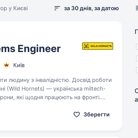
р у Києві
за 30 днів, за датою
tems Engineer
Київ
яти людину з інвалідністю. Досвід роботи
рони, які щодня працюють на фронті.
ідрозділами ЗСУ для протидії ворожим
труктури…
Зберегти