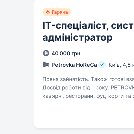
Гаряча
IT-спеціаліст, сис
адміністратор
40 000 грн
Petrovka HoReCa
Київ,
4,8 
Повна зайнятість. Також готові вз
Досвід роботи від 1 року. PETROVKA HoReCa — компанія, що забезпечує
кав’ярні, ресторани, фуд-корти т
та іншими HoReCa товарами. Ми п
процеси та забезпечуємо безпере