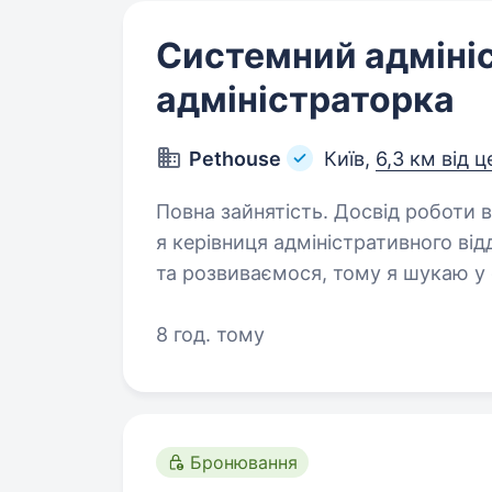
Системний адміні
адміністраторка
Pethouse
Київ,
6,3 км від 
Повна зайнятість. Досвід роботи від 2 років. Привіт! М
я керівниця адміністративного від
та розвиваємося, тому я шукаю у
адміністратора (-ку), який (-а) 
8 год. тому
Бронювання