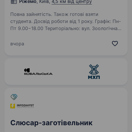
Ріжемо
, Київ,
4,5 км від центру
Повна зайнятість. Також готові взяти
студента. Досвід роботи від 1 року. Графік: Пн-
Пт 9.00−18.00 Територіально: вул. Зоологічна
5, Київ Обовʼязки: Робота
з електроінструментом Підготовка
вчора
та зачистка деталей для лазерної порізки,
гнуття та зварювання Допомога
зварювальнику Оплата:…
Слюсар-заготівельник