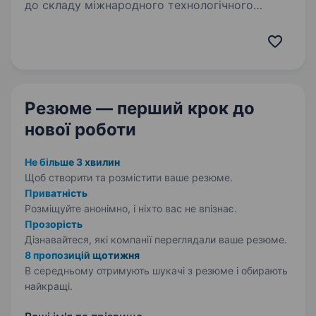
до складу міжнародного технологічного
холдингу, запрошує у команду відповідального
та технічно грамотного Слюсаря-ремонтника.
Ми створюємо комфортні умови, цінуємо
професіоналів…
Резюме — перший крок
до
нової роботи
Не більше 3 хвилин
Щоб створити та розмістити ваше
резюме.
Приватність
Розміщуйте анонімно, і ніхто вас не впізнає.
Прозорість
Дізнавайтеся, які компанії переглядали ваше резюме.
8 пропозицій щотижня
В середньому отримують шукачі з резюме і обирають
найкращі.