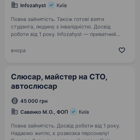
Infozahyst
Київ
Повна зайнятість. Також готові взяти
студента, людину з інвалідністю. Досвід
роботи від 1 року. Infozahyst — приватний
науково-виробничий центр,
що спеціалізується на засобах радіорозвідки,
вчора
протидії безпілотним літальним апаратам,
засобах захисту та розвідки комп’ютерних
мереж, створенні програмного забезпечення…
Слюсар, майстер на СТО,
автослюсар
45 000 грн
Савенко М.О., ФОП
Київ
Повна зайнятість. Досвід роботи від 1 року.
Надаємо житло, є розвозка персоналу!