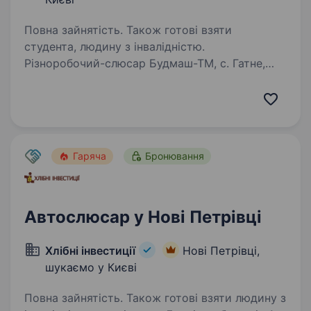
Повна зайнятість. Також готові взяти
студента, людину з інвалідністю.
Різноробочий-слюсар Будмаш-ТМ, с. Гатне,
Київська обл. Обовʼязки: Підтримання чистоти
у дворі та в цеху Завантаження
та вивантаження матеріалів і товарів
Виконання нескладних слюсарних робіт
(свердлити, пиляти,…
Гаряча
Бронювання
Автослюсар у Нові Петрівці
Хлібні інвестиції
Нові Петрівці,
шукаємо у Києві
Повна зайнятість. Також готові взяти людину з