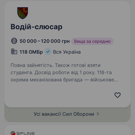
Водій-слюсар
50 000 – 120 000 грн
Вища за середню
118 ОМБр
Вся Україна
Повна зайнятість. Також готові взяти
студента. Досвід роботи від 1 року. 118-та
окрема механізована бригада — військове
з‘єднання механізованих військ у складі
Сухопутних військ Збройних Сил України.
Частини бригади залучені на напрямках на
півдні. Обов’язки забезпечення перевезення…
Усі вакансії Сил
Оборони