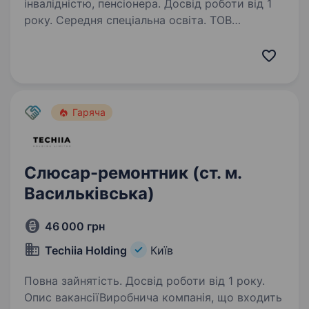
інвалідністю, пенсіонера. Досвід роботи від 1
року. Середня спеціальна освіта. ТОВ
«Перший Cтоличний Хлібозавод» —
підприємство, що входить до складу Групи
Компаній «Хлібні Інвестиції» (виробництво
хлібобулочних виробів) запрошує
на роботуАвтослюсаря Задачі: Діагностика
Гаряча
та ремонт автомобілів…
Слюсар-ремонтник (ст. м.
Васильківська)
46 000 грн
Techiia Holding
Київ
Повна зайнятість. Досвід роботи від 1 року.
Опис вакансіїВиробнича компанія, що входить