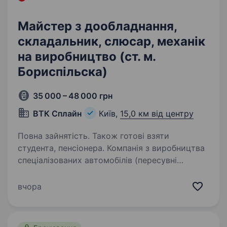
Майстер з дообладнання,
складальник, слюсар, механік
на виробництво (ст. м.
Бориспільска)
35 000 – 48 000 грн
ВТК Сплайн
Київ,
15,0 км від центру
Повна зайнятість. Також готові взяти
студента, пенсіонера. Компанія з виробництва
спеціалізованих автомобілів (пересувні
майстерні, офіси, лабораторії та інш)
та дообладнання комерційного
вчора
автотранспорту запрошує до команди
відповідальних та працьовитих фахівців.
Що ми пропонуємо:…