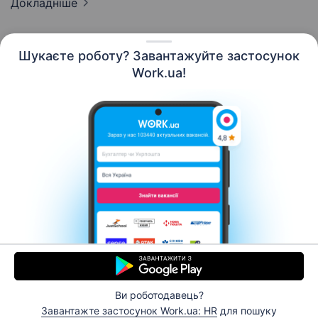
Докладніше
Шукаєте роботу? Завантажуйте застосунок
Work.ua!
Українська
Ресурси
Контакти
Про нас
Кар’єра
Новини Work.ua
Допомога
Умови використання
Роботодавцю
Ви роботодавець?
© 2006–2026 Work.ua. Сервіс пошуку роботи №1 в
Завантажте застосунок Work.ua: HR
для пошуку