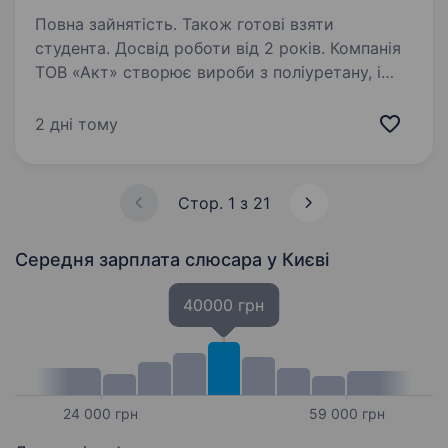
Повна зайнятість. Також готові взяти
студента. Досвід роботи від 2 років. Компанія
ТОВ «Акт» створює вироби з поліуретану, і
зараз шукає слюсаря, який хоче долучитися
до нашої команди в Києві. Що ти будеш
2 дні тому
робити: Виготовляти вироби з поліуретану
згідно з технічними вимогами. Працювати…
Стор. 1 з 21
Середня зарплата слюсара
у Києві
40000 грн
24 000 грн
59 000 грн