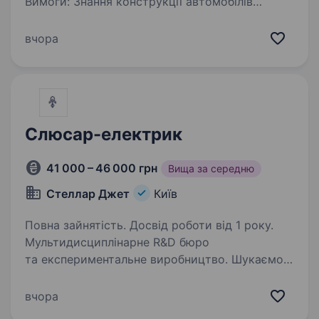
Вимоги: Знання конструкції автомобілів
та його вузлів; Уважність до деталей; Знання
основ техніки безпеки, Орієнтація
вчора
на результат; Вміння працювати в колективі;…
Слюсар-електрик
41 000 – 46 000 грн
Вища за середню
Стеллар Джет
Київ
Повна зайнятість. Досвід роботи від 1 року.
Мультидисциплінарне R&D бюро
та експериментальне виробництво. Шукаємо
в свою команду слюсаря-електрика КИЇВ
та передмістя БРОНЮЄМО з першого дня
вчора
роботи! Заробітна плата на випробувальний