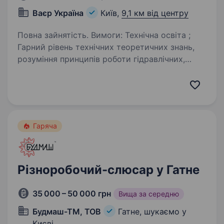
Ваєр Україна
Київ,
9,1 км від центру
Повна зайнятість. Вимоги: Технічна освіта ;
Гарний рівень технічних теоретичних знань,
розуміння принципів роботи гідравлічних,
електричних, механічних систем та вузлів;
Наявність водійського посвідчення категорії
«В» бажання…
Гаряча
Різноробочий-слюсар у Гатне
35 000 – 50 000 грн
Вища за середню
Будмаш-ТМ, ТОВ
Гатне, шукаємо у
Києві