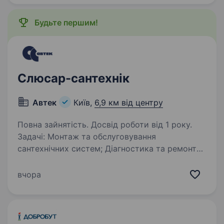
термін: 41 000 грн., після —…
Будьте першим!
Слюсар-сантехнік
Автек
Київ,
6,9 км від центру
Повна зайнятість. Досвід роботи від 1 року.
Задачі: Монтаж та обслуговування
сантехнічних систем; Діагностика та ремонт
устаткування; Виконання ремонтних робіт
у виробничих та офісних приміщеннях.
вчора
Вимоги: Досвід роботи на аналогічній посаді
від…