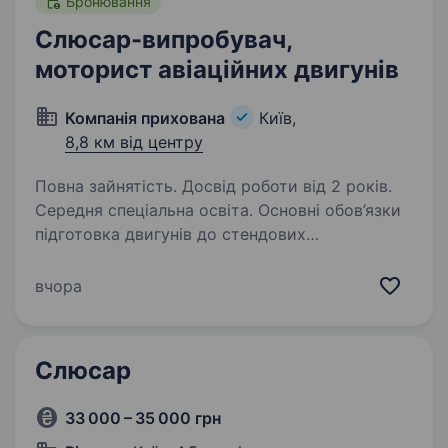
Бронювання
Слюсар-випробувач,
моторист авіаційних двигунів
Компанія прихована
Київ,
8,8 км від центру
Повна зайнятість. Досвід роботи від 2 років.
Середня спеціальна освіта. Основні обов’язки
підготовка двигунів до стендових
випробувань; проведення стендових
випробувань; регулювання систем двигуна;
вчора
технічне обслуговування випробувального
обладнання. Вимоги середня спеціальна…
Слюсар
33 000 – 35 000 грн