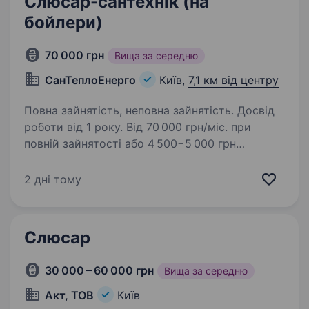
Слюсар-сантехнік (на
бойлери)
70 000 грн
Вища за середню
СанТеплоЕнерго
Київ,
7,1 км від центру
Повна зайнятість, неповна зайнятість. Досвід
роботи від 1 року. Від 70 000 грн/міс. при
повній зайнятості або 4 500−5 000 грн
за робочий день при частковій зайнятості.
Вакансія може бути підробітком, обов’язково
2 дні тому
досвід роботи. Якщо вмієте не тільки
бойдери — даватимемо іініші…
Слюсар
30 000 – 60 000 грн
Вища за середню
Акт, ТОВ
Київ