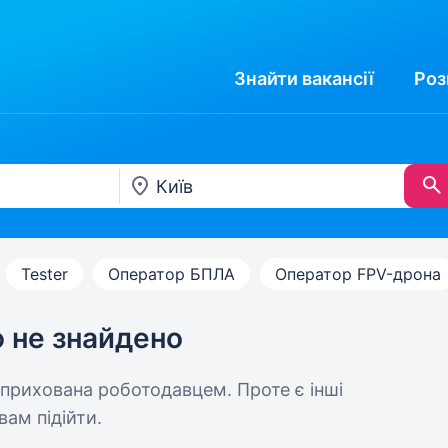
Знайти
вакансії
Роз
Tester
Оператор БПЛА
Оператор FPV-дрона
ю не знайдено
 прихована роботодавцем. Проте є інші
вам підійти.