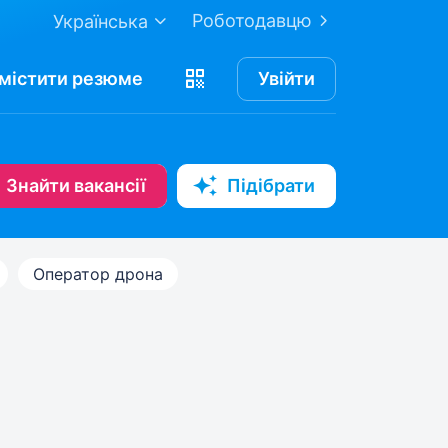
Роботодавцю
Українська
містити
резюме
Увійти
Знайти вакансії
Підібрати
Оператор дрона