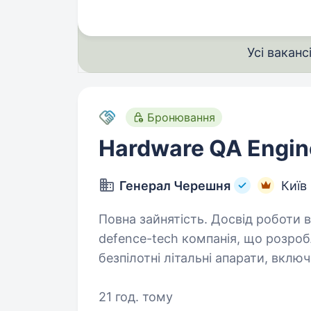
Усі ваканс
Бронювання
Hardware QA Engin
Генерал Черешня
Київ
Повна зайнятість. Досвід роботи від 1 року. Генерал Чере
defence-tech компанія, що розроб
безпілотні літальні апарати, вкл
перехоплювачами для протидії по
21 год. тому