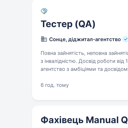
Тестер (QA)
Сонце, діджитал-агентство
Повна зайнятість, неповна зайняті
з інвалідністю. Досвід роботи від 1 року. Привіт! Ми — Сонце
агентство з амбіціями та досвідом
відомих брендів та лідерів ринку
що працює з такими клієнтами, як
6 год. тому
Фахівець Manual 