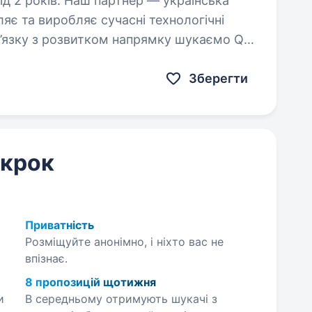
нер — українська
яє та виробляє сучасні технологічні
манди та відповідатиме…
Зберегти
 крок
Приватність
Розміщуйте анонімно, і ніхто вас не
впізнає.
8 пропозицій щотижня
и
В середньому отримують шукачі з