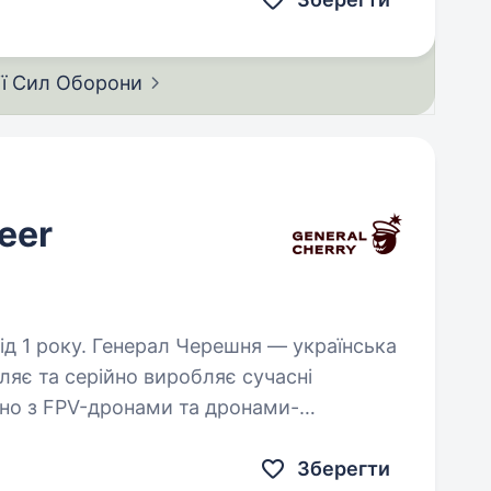
ії Сил
Оборони
eer
шня — українська
ляє та серійно виробляє сучасні
ючно з FPV-дронами та дронами-
вітряним загрозам. Всі наші…
Зберегти