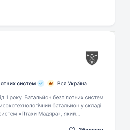
лотних систем
Вся Україна
зпілотних систем
исокотехнологічний батальйон у складі
 систем «Птахи Мадяра», який
підрозділів СБС ефективними…
Зберегти