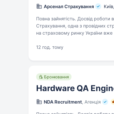
Арсенал Страхування
Київ
Повна зайнятість. Досвід роботи від 1 рок
Страхування, одна з провідних с
на страховому ринку України вже 
нам довіряють понад 350 тисяч ук
12 год. тому
Бронювання
Hardware QA Engin
NDA Recruitment
, Агенція