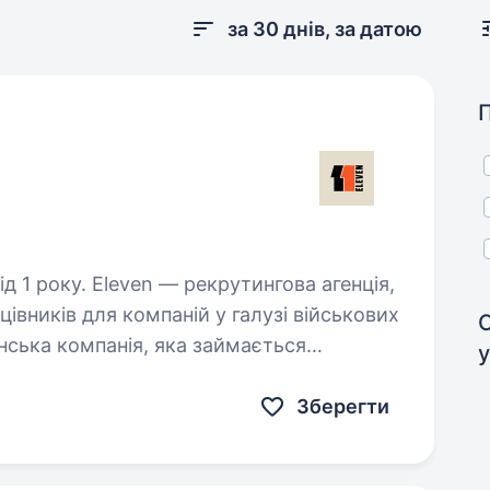
за 30 днів, за датою
тингова агенція,
цівників для компаній у галузі військових
нська компанія, яка займається
у
ніки від ідеї…
Зберегти