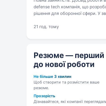
Повна зайнятість. Досвід роботи від 2 років. Наш парт
defense tech компанія, що розробл
рішення для оборонної сфери. У зв’язку з розвитком напрямку шукаємо QA
Hardware, який долучиться до ко
21 год. тому
Резюме — перший
до нової роботи
Не більше 3 хвилин
Щоб створити та розмістити ваше
резюме.
Прозорість
Дізнавайтеся, які компанії переглядал