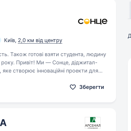
Д
Київ,
2,0 км від центру
сть. Також готові взяти студента, людину
, діджитал-
, яке створює інноваційні проекти для
. Якщо хочеш долучитися до команди,
 АТБ, EVA,…
Зберегти
QA