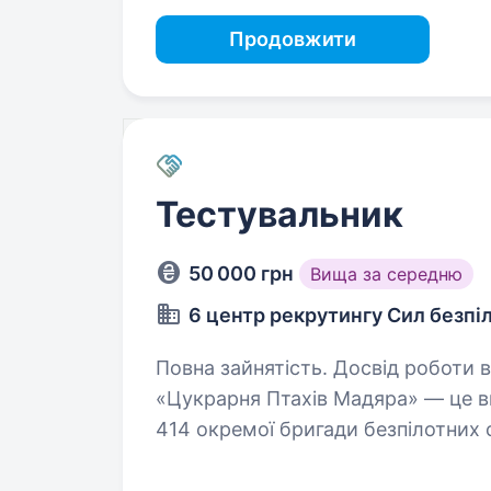
Продовжити
Тестувальник
50 000 грн
Вища за середню
6 центр рекрутингу Сил безпі
Повна зайнятість. Досвід роботи від 1 року. Батальйон бе
«Цукрарня Птахів Мадяра» — це в
414 окремої бригади безпілотних
спеціалізується на забезпеченні 