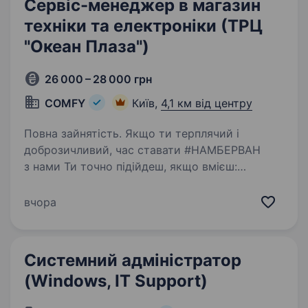
Сервіс-менеджер в магазин
техніки та електроніки (ТРЦ
"Океан Плаза")
26 000 – 28 000 грн
COMFY
Київ,
4,1 км від центру
Повна зайнятість. Якщо ти терплячий і
доброзичливий, час ставати #НАМБЕРВАН
з нами Ти точно підійдеш, якщо вмієш:
приймати техніку від клієнтів
та організовувати її діагностику, ремонт
вчора
приймати скарги і претензії від клієнтів…
Системний адміністратор
(Windows, IT Support)