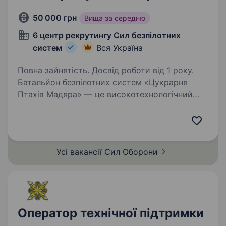
50 000 грн
Вища за середню
6 центр рекрутингу Сил безпілотних
систем
Вся Україна
Повна зайнятість. Досвід роботи від 1 року.
Батальйон безпілотних систем «Цукрарня
Птахів Мадяра» — це високотехнологічний
батальйон у складі 414 окремої бригади
безпілотних систем «Птахи Мадяра», який
спеціалізується на забезпеченні підрозділів
СБС ефективними…
Усі вакансії Сил
Оборони
Оператор технічної підтримки