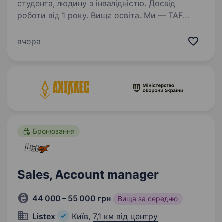
студента, людину з інвалідністю. Досвід
роботи від 1 року. Вища освіта. Ми — TAF
Industries, military-tech компанія з виробництва
та розробки військових технологій від FPV-
вчора
дронів і безпілотників-камікадзе до ракет
та систем штучного інтелекту для
аеророзвідки, шукаємо Оператора служби…
Бронювання
Sales, Account manager
44 000 – 55 000 грн
Вища за середню
Listex
Київ,
7,1 км від центру