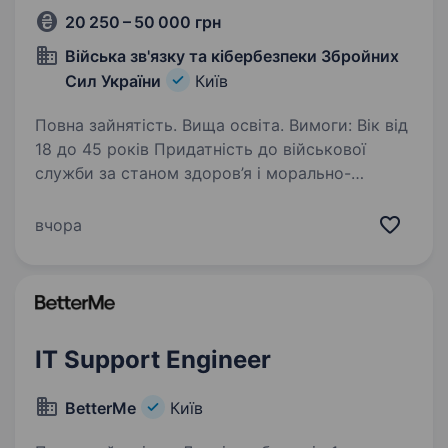
20 250 – 50 000 грн
Війська зв'язку та кібербезпеки Збройних
Сил України
Київ
Повна зайнятість. Вища освіта. Вимоги: Вік від
18 до 45 років Придатність до військової
служби за станом здоров’я і морально-
психологічними якостями Відсутність
судимостей, алко- та наркозалежності
вчора
Відсутність родичів у рф та на тимчасово…
IT Support Engineer
BetterMe
Київ