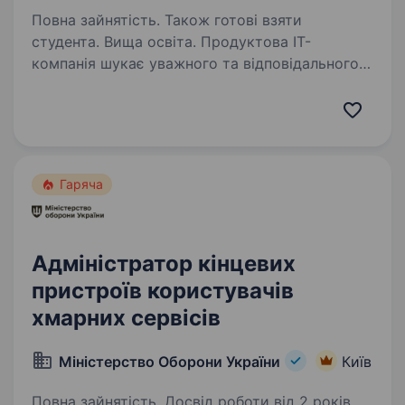
Повна зайнятість. Також готові взяти
студента. Вища освіта. Продуктова ІТ-
компанія шукає уважного та відповідального
початківця у відділ інтернет-маркетингу
на посаду Marketing Support Manager (Junior).
Досвід у digital не обов’язковий — головне
це бажання розвиватися та навчатися!…
Гаряча
Адміністратор кінцевих
пристроїв користувачів
хмарних сервісів
Міністерство Оборони України
Київ
Повна зайнятість. Досвід роботи від 2 років.