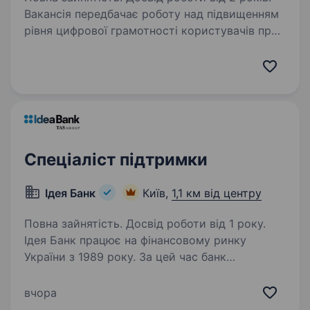
Вакансія передбачає роботу над підвищенням
рівня цифрової грамотності користувачів про
використанні сервісів корпоративної
взаємодіїна базі Microsoft 365. Роль включає
аналіз потреб користувачів, розробку
навчальних…
Спеціаліст підтримки
Ідея Банк
Київ,
1,1 км від центру
Повна зайнятість. Досвід роботи від 1 року.
Ідея Банк працює на фінансовому ринку
України з 1989 року. За цей час банк
зарекомендував себе як надійний фінансовий
партнер для клієнтів. Наша справжня
вчора
цінність — Команда, що надихає та дбає про