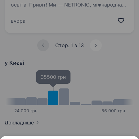
освіта. Привіт! Ми — NETRONIC, міжнародна
технологічна компанія з українським корінням,
яка вже понад 20 років створює інноваційні
вчора
рішення у сфері активного дозвілля.
Ми проєктуємо, виробляємо та забезпечуємо
сервісну…
Стор. 1 з 13
у Києві
35500 грн
24 000 грн
56 000 грн
Докладніше