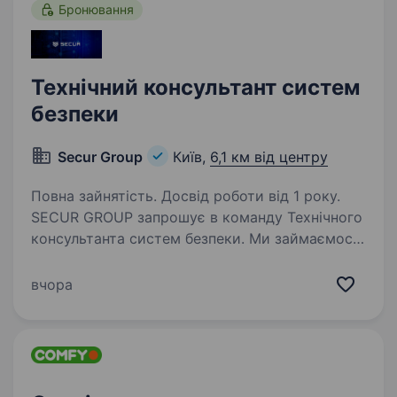
Бронювання
Технічний консультант систем
безпеки
Secur Group
Київ,
6,1 км від центру
Повна зайнятість. Досвід роботи від 1 року.
SECUR GROUP запрошує в команду Технічного
консультанта систем безпеки. Ми займаємося
технологіями безпеки з 2008-го, тому наш
рівень експертизи в даному напрямку один
вчора
з найсильніших в Україні. Щодо вимог:
Технічна…