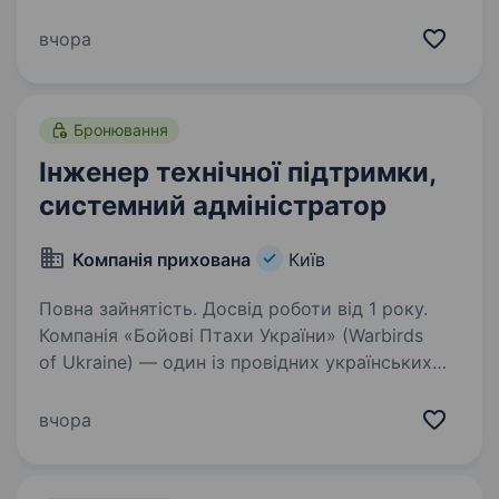
адміністратора не менше 2 — x років
Розуміння моделі OSI, знання стека протоколів
вчора
TCP/IP Досвід роботи з мережевим
устаткуванням і мережами…
Бронювання
Інженер технічної підтримки,
системний адміністратор
Компанія прихована
Київ
Повна зайнятість. Досвід роботи від 1 року.
Компанія «Бойові Птахи України» (Warbirds
of Ukraine) — один із провідних українських
розробників і виробників безпілотних
літальних апаратів для потреб Сил оборони
вчора
України. Ми створюємо сучасні технологічні
рішення,…