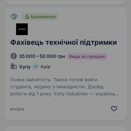
розвиток персоналу,…
Бронювання
Фахівець технічної підтримки
35 000 – 50 000 грн
Вища за середню
Vyriy
Київ
Повна зайнятість. Також готові взяти
студента, людину з інвалідністю. Досвід
роботи від 1 року. Vyriy Industries — українська
Defense Tech компанія, що розробляє
та серійно виробляє автономні системи для
вчора
роботи в реальних бойових умовах для понад
200 підрозділів Сил оборони України.
Ми створюємо технології,…