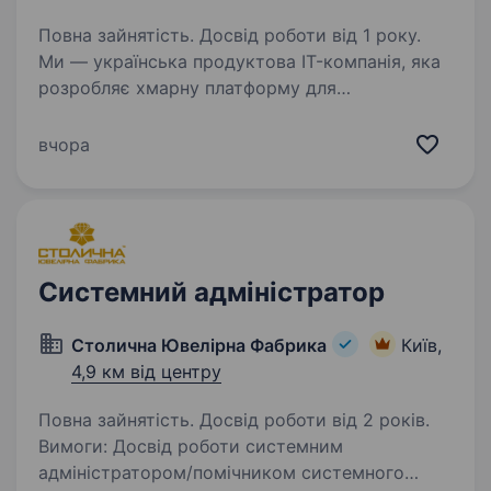
Повна зайнятість. Досвід роботи від 1 року.
Ми — українська продуктова IT-компанія, яка
розробляє хмарну платформу для
автоматизації бізнес-операцій. Зараз
ми шукаємо Sales / Account Manager, який
вчора
допоможе українським та міжнародним
компаніям ставати ефективнішими,…
Системний адміністратор
Столична Ювелірна Фабрика
Київ,
4,9 км від центру
Повна зайнятість. Досвід роботи від 2 років.
Вимоги: Досвід роботи системним
адміністратором/помічником системного