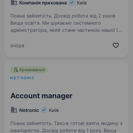
Компанія прихована
Київ
Повна зайнятість. Досвід роботи від 2 років.
Вища освіта. Ми шукаємо системного
адміністратора, який стане частиною нашої ІТ-
команди та допоможе забезпечувати
стабільну роботу корпоративної
вчора
інфраструктури. Якщо Ви любите вирішувати
технічні задачі, працювати з Windows-
серверами,…
Бронювання
Account manager
Netronic
Київ
Повна зайнятість. Також готові взяти людину з
інвалідністю. Досвід роботи від 1 року. Вища