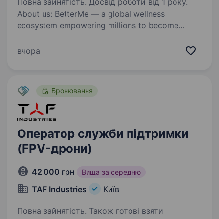
Повна зайнятість. Досвід роботи від 1 року.
About us: BetterMe — a global wellness
ecosystem empowering millions to become
better — physically, mentally, and emotionally.
We build what makes people better and keep
вчора
challenging ourselves to inspire others.…
Бронювання
Оператор служби підтримки
(FPV-дрони)
42 000 грн
Вища за середню
TAF Industries
Київ
Повна зайнятість. Також готові взяти