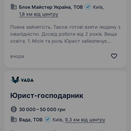
Блок Майстер Україна, ТОВ
Київ,
1,8 км від центру
Повна зайнятість. Також готові взяти людину з
інвалідністю. Досвід роботи від 2 років. Вища
освіта. 1. Місія та роль Юрист забезпечує
правову підтримку діяльності групи компаній
у сферах відновлюваної енергетики,
вчора
будівництва, систем накопичення енергії
(BESS), газопоршневих установок (ГПУ),
трейдингу та операційної…
Юрист-господарник
30 000 – 50 000 грн
Вада, ТОВ
Київ,
9,3 км від центру