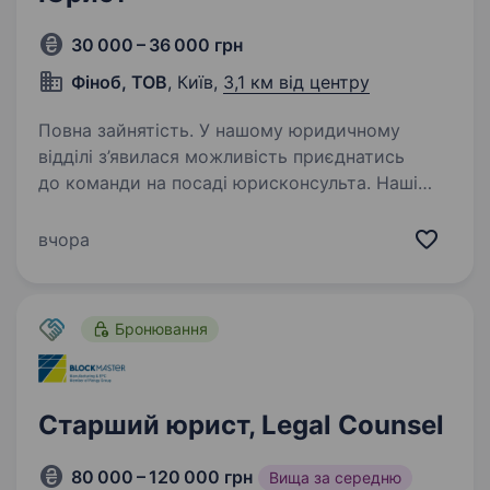
30 000 – 36 000 грн
Фіноб, ТОВ
, Київ,
3,1 км від центру
Повна зайнятість. У нашому юридичному
відділі з’явилася можливість приєднатись
до команди на посаді юрисконсульта. Наші
співробітники мають: Офіційне
працевлаштування з першого дня Повністю
вчора
білу, прозору зарплату Графік з 9:00…
Бронювання
Старший юрист, Legal Counsel
80 000 – 120 000 грн
Вища за середню