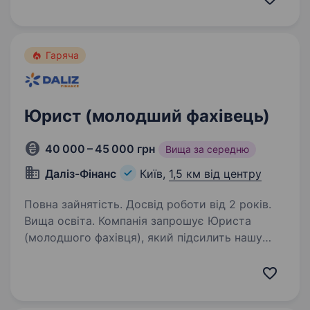
договорів постачання продукції, отримання/
надання…
Гаряча
Юрист (молодший фахівець)
40 000 – 45 000 грн
Вища за середню
Даліз-Фінанс
Київ,
1,5 км від центру
Повна зайнятість. Досвід роботи від 2 років.
Вища освіта. Компанія запрошує Юриста
(молодшого фахівця), який підсилить нашу
команду та візьме на себе юридичний
супровід процесів. Ми шукаємо кандидата,
який має: вищу юридичну освіту досвід
роботи в юридичній сфері від…