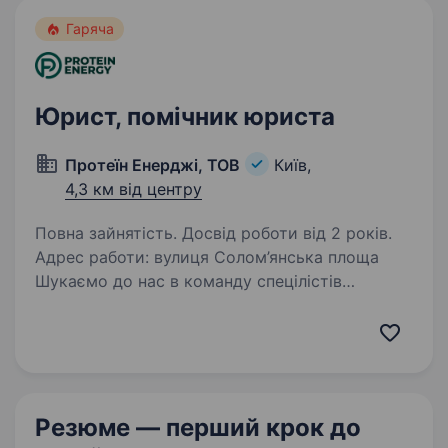
Гаряча
Юрист, помічник юриста
Протеїн Енерджі, ТОВ
Київ,
4,3 км від центру
Повна зайнятість. Досвід роботи від 2 років.
Адрес работи: вулиця Солом’янська площа
Шукаємо до нас в команду спецілістів
на напрямок юридичної справи. Основні задачі
та функціонал, який необхідний в даний
момент: Взаємодія з державними органами,
особливо:…
Резюме — перший крок
до