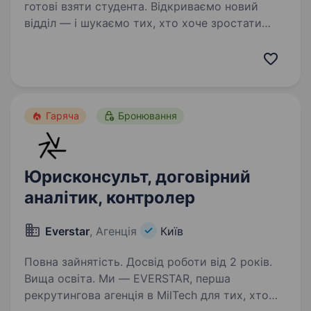
готові взяти студента. Відкриваємо новий
відділ — і шукаємо тих, хто хоче зростати
разом із нами!Ми продовжуємо
розширюватись! ТОВ «СНЕЙК ФІНАНС» шукає
амбітних, енергійних та мотивованих людей,
які прагнуть побудувати сильну кар'єру…
Гаряча
Бронювання
Юрисконсульт, договірний
аналітик, контролер
Everstar
, Агенція
Київ
Повна зайнятість. Досвід роботи від 2 років.
Вища освіта. Ми — EVERSTAR, перша
рекрутингова агенція в MilTech для тих, хто