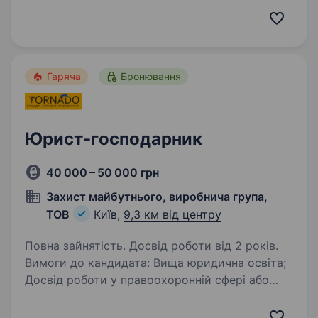
апаратів (БПЛА). Ми активно масштабуємося, і
тому шукаємо у нашу команду юриста
(міжнародне право). Основні обов’язки:…
Гаряча
Бронювання
Юрист-господарник
40 000 – 50 000 грн
Захист майбутнього, виробнича група,
ТОВ
Київ,
9,3 км від центру
Повна зайнятість. Досвід роботи від 2 років.
Вимоги до кандидата: Вища юридична освіта;
Досвід роботи у правоохоронній сфері або
на державній службі вітається (від 3 років);
Практичні навички складання проектів