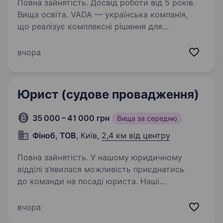
Повна зайнятість. Досвід роботи від 5 років.
Вища освіта. VADA — українська компанія,
що реалізує комплексні рішення для
промислового птахівництва та свинарства.
Ми проєктуємо, постачаємо, монтуємо
вчора
та забезпечуємо сервісний супровід
технологічного обладнання для
агропідприємств…
Юрист (судове провадження)
35 000 – 41 000 грн
Вища за середню
Фіноб, ТОВ
, Київ,
2,4 км від центру
Повна зайнятість. У нашому юридичному
відділі з’явилася можливість приєднатись
до команди на посаді юриста. Наші
співробітники мають: Офіційне
працевлаштування з першого дня Повністю
вчора
білу, прозору зарплату Графік з 9:00 до 18:00…