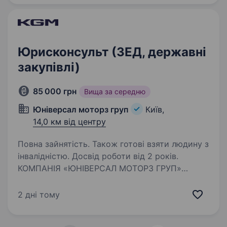
Юрисконсульт (ЗЕД, державні
закупівлі)
85 000 грн
Вища за середню
Юніверсал моторз груп
Київ,
14,0 км від центру
Повна зайнятість. Також готові взяти людину з
інвалідністю. Досвід роботи від 2 років.
КОМПАНІЯ «ЮНІВЕРСАЛ МОТОРЗ ГРУП»
— офіційний дистриб’ютор автомобілів KGМ
(раніше відомих як SsangYong Motor) в Україні
2 дні тому
— входить до складу УКРАВТО ГРУП.
Дилерська мережа продажу та