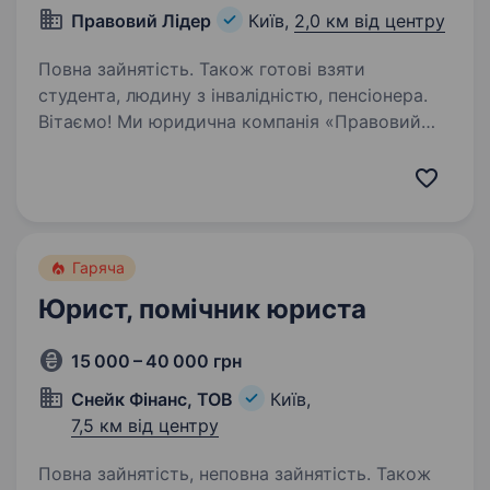
Правовий Лідер
Київ,
2,0 км від центру
Повна зайнятість. Також готові взяти
студента, людину з інвалідністю, пенсіонера.
Вітаємо! Ми юридична компанія «Правовий
Лідер».Ми багатогалузева організація, тому
нам потрібні Ваші знання, вміння та навички!
Юристи та адвокати надають безкоштовні
консультації з усіх галузей права. Ми готові…
Гаряча
Юрист, помічник юриста
15 000 – 40 000 грн
Снейк Фінанс, ТОВ
Київ,
7,5 км від центру
Повна зайнятість, неповна зайнятість. Також