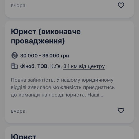
супровід іноземців у питаннях отримання
вчора
посвідок на проживання, дозволів на
імміграцію, громадянства…
Юрист (виконавче
провадження)
30 000 – 36 000 грн
Фіноб, ТОВ
, Київ,
3,1 км від центру
Повна зайнятість. У нашому юридичному
відділі з’явилася можливість приєднатись
до команди на посаді юриста. Наші
співробітники мають: Офіційне
працевлаштування з першого дня Повністю
вчора
білу, прозору зарплату Графік з 9:00 до 18:00…
Юрист