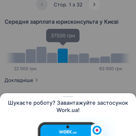
післяпродажного обслуговування…
Стор. 1 з 32
Середня зарплата юрисконсульта
у Києві
37500 грн
22 000 грн
62 000 грн
Докладніше
Шукаєте роботу? Завантажуйте застосунок
Work.ua!
Українська