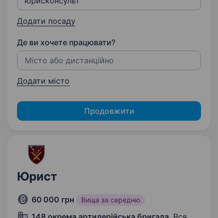
Додати посаду
Де ви хочете працювати?
Додати місто
Продовжити
Юрист
60 000 грн
Вища за середню
148 окрема артилерійська бригада
, Вся