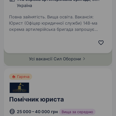
Україна
Повна зайнятість. Вища освіта. Вакансія:
Юрист (Офіцер юридичної служби) 148-ма
окрема артилерійська бригада запрошує
до своєї команди Юриста, на посаду Офіцера
юридичної служби військової частини, який
готовий працювати у динамічному та
відповідальному…
Усі вакансії Сил
Оборони
Гаряча
Помічник юриста
25 000 – 40 000 грн
Вища за середню