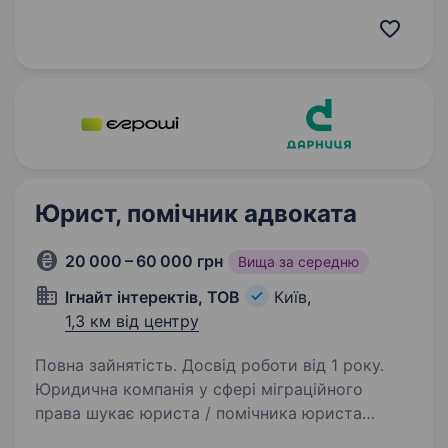
готовий створювати технологічне майбутнє.
Але досить про нас, розказуємо пророль.
Ми шукаємо Юрисконсульта-договірного
аналітика/контролера в MilTech-команду,…
Юрист, помічник адвоката
20 000 – 60 000 грн
Вища за середню
Ігнайт інтеректів, ТОВ
Київ,
1,3 км від центру
Повна зайнятість. Досвід роботи від 1 року.
Юридична компанія у сфері міграційного
права шукає юриста / помічника юриста
у команду Основний напрям нашої роботи —