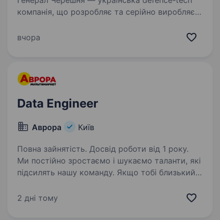
Генерал Черешня — українська defence-tech
компанія, що розробляє та серійно виробляє
сучасні безпілотні літальні апарати, включно
з FPV-дронами та дронами-перехоплювачами
вчора
для протидії повітряним загрозам. Всі наші…
Data Engineer
Аврора
Київ
Повна зайнятість. Досвід роботи від 1 року.
Ми постійно зростаємо і шукаємо таланти, які
підсилять нашу команду. Якщо тобі близький
підхід до роботи, наш темп і драйв —
відгукуйся на вакансію і давай знайомитись!
2 дні тому
Дізнавайся більш детальну інформацію про
компанію…