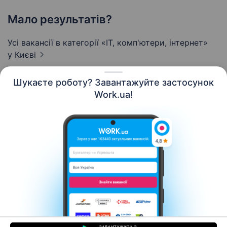
Мало результатів?
Усі вакансії в категорії «IT, комп'ютери, інтернет»
у Києві
Шукаєте роботу? Завантажуйте застосунок
Work.ua!
Українська
Ресурси
Контакти
Про нас
Кар’єра
Новини Work.ua
Допомога
Умови використання