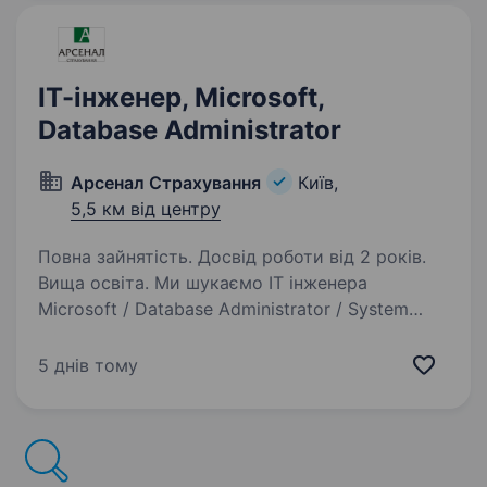
ІТ-інженер, Microsoft,
Database Administrator
Арсенал Страхування
Київ,
5,5 км від центру
Повна зайнятість. Досвід роботи від 2 років.
Вища освіта. Ми шукаємо ІТ інженера
Microsoft / Database Administrator / System
Administrator рівня Middle / Strong Middle, який
буде відповідати за підтримку Microsoft-
5 днів тому
інфраструктури, серверного середовища, баз
даних, користувацьких…