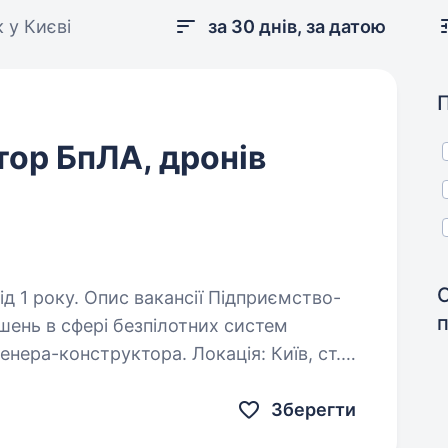
 у Києві
за 30 днів, за датою
ор БпЛА, дронів
ії Підприємство-
шень в сфері безпілотних систем
нера-конструктора. Локація: Київ, ст.
й час: з 10 до 19,…
Зберегти