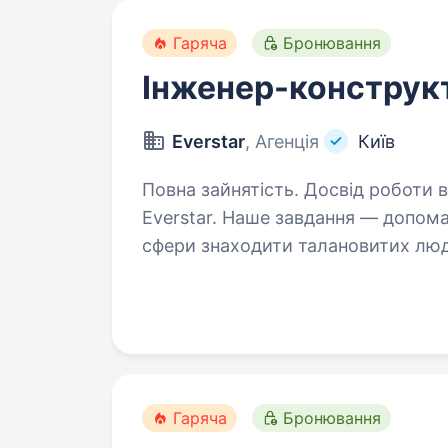
Гаряча
Бронювання
Інженер-конструк
Everstar
, Агенція
Київ
Повна зайнятість. Досвід роботи від 2 рокі
Everstar. Наше завдання — допомагати приватним компаніям оборонної
сфери знаходити талановитих людей
з наших ключових клієнтів спеціа
Гаряча
Бронювання