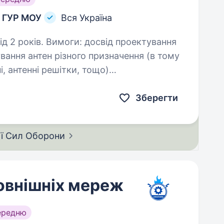
й ГУР МОУ
Вся Україна
свід проектування
і, антенні решітки, тощо)
забезпеченні;…
Зберегти
ії Сил
Оборони
овнішніх мереж
ередню