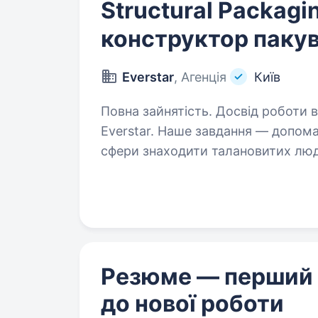
Structural Packagi
конструктор паку
Everstar
, Агенція
Київ
Повна зайнятість. Досвід роботи від 5 рокі
Everstar. Наше завдання — допом
сфери знаходити талановитих люд
Один з наших клієнтів займаєтьс
та радіоелектронних…
Резюме — перший
до нової роботи