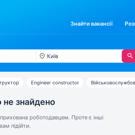
Знайти
вакансії
Роз
труктор
Engineer constructor
Військовослужбо
ю не знайдено
 прихована роботодавцем. Проте є інші
вам підійти.