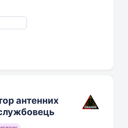
тор антенних
ослужбовець
середню