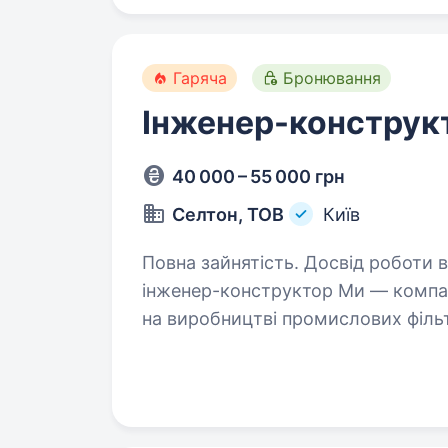
Гаряча
Бронювання
Інженер-конструк
40 000 – 55 000 грн
Селтон, ТОВ
Київ
Повна зайнятість. Досвід роботи від 5 
інженер-конструктор Ми — компан
на виробництві промислових фільт
команда створює надійні та ефекти
промисловості…