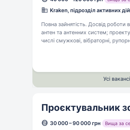
Kraken, підрозділ активних ді
Повна зайнятість. Досвід роботи від 2 років. Вимоги: до
антен та антенних систем; проектування антен різного призначення (в тому
числі смужкові, вібраторні, рупорн
в спеціалізованому програмному 
Усі ваканс
Проєктувальник з
30 000 – 90 000 грн
Вища за с