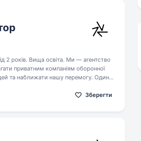
тор
в. Вища освіта. Ми — агентство
 та наближати нашу перемогу. Один
лізується на розробці та виробництві…
Зберегти