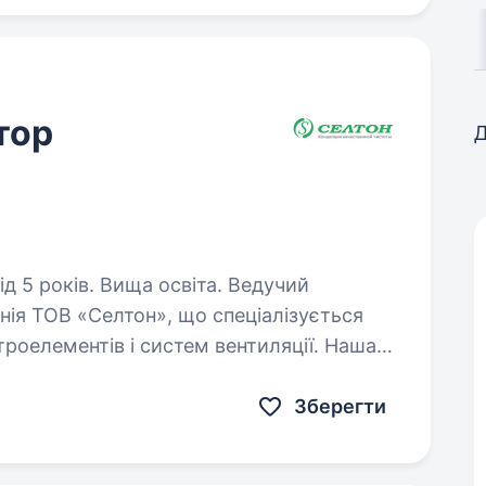
тор
Д
років. Вища освіта. Ведучий
ія ТОВ «Селтон», що спеціалізується
роелементів і систем вентиляції. Наша
вні рішення для різних галузей
Зберегти