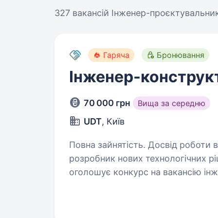
327 вакансій
Інженер-проєктувальник
Гаряча
Бронювання
Інженер-конструкт
70 000 грн
Вища за середню
UDT
, Київ
Повна зайнятість. Досвід роботи від 1 року. Опис ваканс
розробник нових технологічних рі
оголошує конкурс на вакансію інже
метро Майдан Незалежності Робочи