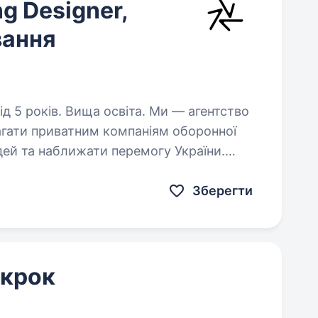
ng Designer,
вання
в. Вища освіта. Ми — агентство
агати приватним компаніям оборонної
ей та наближати перемогу України.
я виробництвом техніки
Зберегти
 крок