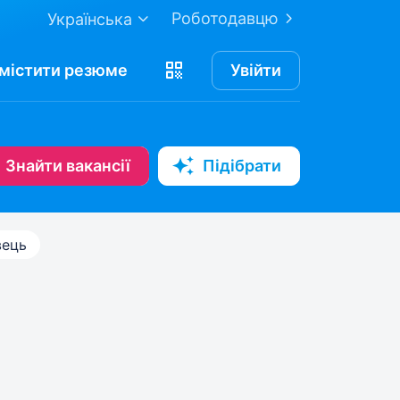
Роботодавцю
Українська
містити
резюме
Увійти
Знайти вакансії
Підібрати
вець