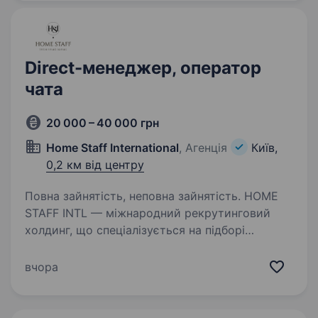
гібридний: 3 дні в офісі в центрі…
Direct-менеджер, оператор
чата
20 000 – 40 000 грн
Home Staff International
, Агенція
Київ,
0,2 км від центру
Повна зайнятість, неповна зайнятість. HOME
STAFF INTL — міжнародний рекрутинговий
холдинг, що спеціалізується на підборі
персоналу для клієнтів по всьому світу. Наша
історія розпочалася у 2004 році, сьогодні
вчора
ми працюємо в Україні, Європі, США
та впевнено…