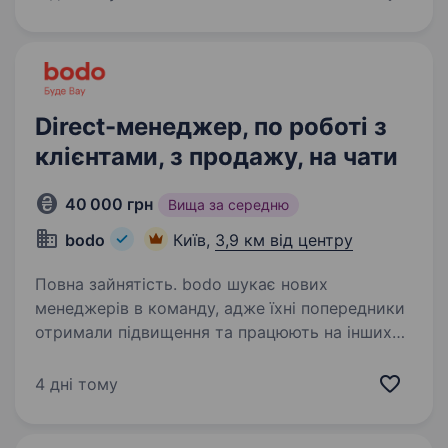
Ми допомагаємо клієнтам створювати стильні
та функціональні…
Direct-менеджер, по роботі з
клієнтами, з продажу, на чати
40 000 грн
Вища за середню
bodo
Київ,
3,9 км від центру
Повна зайнятість. bodo шукає нових
менеджерів в команду, адже їхні попередники
отримали підвищення та працюють на інших
посадах. В bodo нові співробітники починають
свій шлях в компанії через відділ по роботі
4 дні тому
з клієнтами. Новачок…