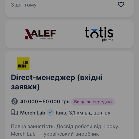
та активного відпочинку. Шукаємо в команду
3 дні тому
Direct-менеджера, який не просто відповідає
на повідомлення,…
Direct-менеджер (вхідні
заявки)
40 000 – 50 000 грн
Вища за середню
Merch Lab
Київ,
3,1 км від центру
Повна зайнятість. Досвід роботи від 1 року.
Merch Lab — український виробник