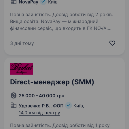
NovaPay
Київ
Повна зайнятість. Досвід роботи від 2 років.
Вища освіта. NovaPay — міжнародний
фінансовий сервіс, що входить в ГК NOVA.
Ми створюємо сучасні платіжні рішення для
бізнесу та мільйонів користувачів. Розвиваємо
3 дні тому
власну платіжну систему, мобільний
застосунок і пропонуємо широкий…
Direct-менеджер (SMM)
25 000 – 40 000 грн
Удовенко Р.В., ФОП
Київ,
14,0 км від центру
Повна зайнятість. Досвід роботи від 1 року.