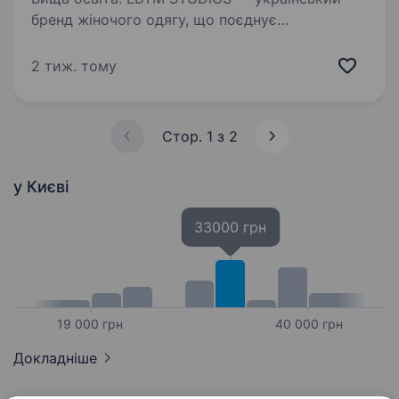
бренд жіночого одягу, що поєднує
натуральність, комфорт і сучасний дизайн.
Ми активно розвиваємось і шукаємо
2 тиж. тому
в команду менеджера з продажів. Ми цінуємо
доброзичливе ставлення до клієнтів…
Стор. 1 з 2
у Києві
33000 грн
19 000 грн
40 000 грн
Докладніше