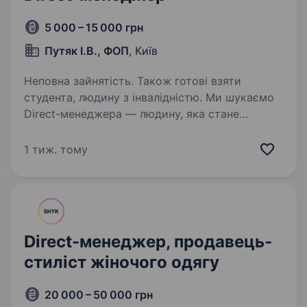
5 000 – 15 000 грн
Путяк І.В., ФОП
, Київ
Неповна зайнятість. Також готові взяти
студента, людину з інвалідністю. Ми шукаємо
Direct-менеджера — людину, яка стане
важливою ланкою між нашим проєктом і
клієнтами, допомагаючи будувати довірливі
1 тиж. тому
стосунки та підтримуючи розвиток нашої
спільноти. Що входить до твоїх обов’язків: …
Direct-менеджер, продавець-
стиліст жіночого одягу
20 000 – 50 000 грн