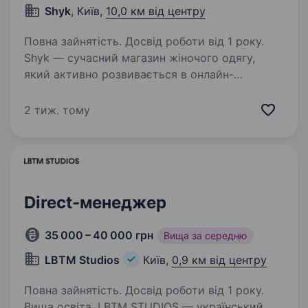
Shyk
, Київ,
10,0 км від центру
Повна зайнятість. Досвід роботи від 1 року.
Shyk — сучасний магазин жіночого одягу,
який активно розвивається в онлайн-
та офлайн-форматах. Ми шукаємо в команду
продавця-консультанта з досвідом роботи
2 тиж. тому
в Direct, який вміє продавати через
комунікацію, відчуває…
Direct-менеджер
35 000 – 40 000 грн
Вища за середню
LBTM Studios
Київ,
0,9 км від центру
Повна зайнятість. Досвід роботи від 1 року.
Вища освіта. LBTM STUDIOS — український