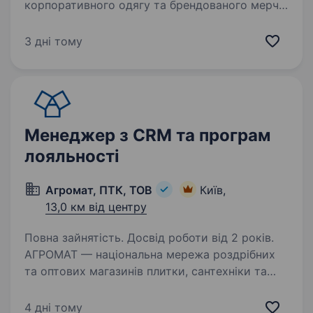
корпоративного одягу та брендованого мерчу.
Ми створюємо продукцію під ключ: від
розроблення дизайну й підбору матеріалів
3 дні тому
до пошиття, друку, вишивки та готового
тиражу. Ми динамічно…
Менеджер з CRM та програм
лояльності
Агромат, ПТК, ТОВ
Київ,
13,0 км від центру
Повна зайнятість. Досвід роботи від 2 років.
АГРОМАТ — національна мережа роздрібних
та оптових магазинів плитки, сантехніки та
підлогових покриттів, беззаперечний лідер
українського ринку у своєму сегменті.
4 дні тому