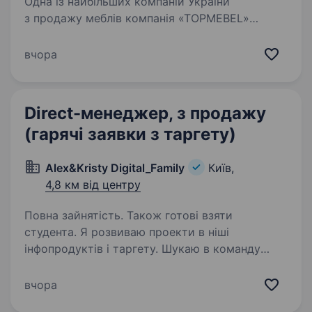
Одна із найбільших компаній України
з продажу меблів компанія «TOPMEBEL»
в пошуках нового співробітника! Ми шукаємо
«Дірект-менеджера» (менеджера в онлайн
вчора
магазин) Наш магазин: FRISCO.ua
https://www.instagram.com/frisco_ua?
utm_source=ig_web_button_share
Direct-менеджер, з продажу
(гарячі заявки з таргету)
Alex&Kristy Digital_Family
Київ,
4,8 км від центру
Повна зайнятість. Також готові взяти
студента. Я розвиваю проекти в ніші
інфопродуктів і таргету. Шукаю в команду
директ-менеджера / продавця, який буде
обробляти холодні і гарячі заявки,
вчора
що надходять з реклами. Формат роботи —