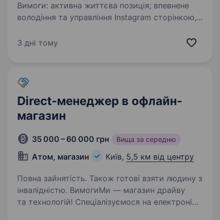
Вимоги: активна життєва позиція; впевнене
володіння та управління Instagram сторінкою,
Tik Tok та іншими платформами; розміщення
фото та відео, зйомка контенту. живий інтерес
3 дні тому
до роботи в індустрії моди…
Direct-менеджер в офлайн-
магазин
35 000 – 60 000 грн
Вища за середню
Атом, магазин
Київ,
5,5 км від центру
Повна зайнятість. Також готові взяти людину з
інвалідністю. ВимогиМи — магазин драйву
та технологій! Спеціалізуємося на електроніці,
гаджетах та аксесуарах для спорту