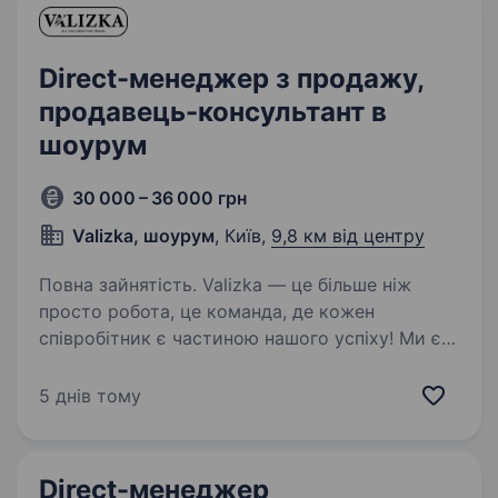
Direct-менеджер з продажу,
продавець-консультант в
шоурум
30 000 – 36 000 грн
Valizka, шоурум
, Київ,
9,8 км від центру
Повна зайнятість. Valizka — це більше ніж
просто робота, це команда, де кожен
співробітник є частиною нашого успіху! Ми є
лідерами з продажу валіз в Instagram
(Valiza_ua) Шукаємо відповідальну та активну
5 днів тому
дівчину, яка прагне розвиватися,…
Direct-менеджер