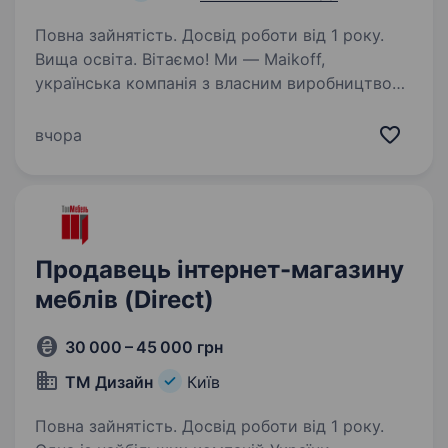
Повна зайнятість. Досвід роботи від 1 року.
Вища освіта. Вітаємо! Ми — Maikoff,
українська компанія з власним виробництвом
та понад 15-річним досвідом у сфері друку
на одязі й сувенірній продукції. Наша
вчора
команда — це люди, які люблять свою справу,
не бояться змін, постійно…
Продавець інтернет-магазину
меблів (Direct)
30 000 – 45 000 грн
ТМ Дизайн
Київ
Повна зайнятість. Досвід роботи від 1 року.