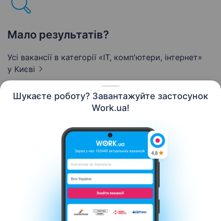
Мало результатів?
Усі вакансії в категорії «IT, комп'ютери, інтернет»
у Києві
Шукаєте роботу? Завантажуйте застосунок
Work.ua!
Українська
Ресурси
Контакти
Про нас
Кар’єра
Новини Work.ua
Допомога
Умови використання