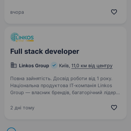
зарекомендував себе як надійний фінансовий
партнер для клієнтів. Наша справжня
вчора
цінність — Команда, що надихає та дбає про
розвиток персоналу,…
Full stack developer
Linkos Group
Київ,
11,0 км від центру
Повна зайнятість. Досвід роботи від 1 року.
Національна продуктова ІТ-компанія Linkos
Group — власник брендів, багаторічний лідер
з розробки бізнесового софту та рейтингових
програмних продуктів для бухгалтерів та
2 дні тому
підприємців України. За улюбленими
брендами…