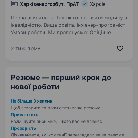
Харківенергозбут, ПрАТ
Харків
Повна зайнятість. Також готові взяти людину з
інвалідністю. Вища освіта. Інженер-програміст
Умови роботи: Ми пропонуємо: Офіційне
працевлаштування згідно з чинним
законодавством; Повну зайнятість;
2 тиж. тому
Професійне та кар'єрне зростання; Стабільну
та своєчасну заробітну плату; Повний…
Резюме — перший крок
до
нової роботи
Не більше 3 хвилин
Щоб створити та розмістити ваше
резюме.
Приватність
Розміщуйте анонімно, і ніхто вас не впізнає.
Прозорість
Дізнавайтеся, які компанії переглядали ваше резюме.