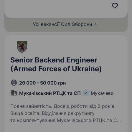
Систем Збройних Сил України. Підрозділ
з початку повномасштабного вторгнення бере
участь у бойових діях по всій…
Усі вакансії Сил
Оборони
Senior Backend Engineer
(Armed Forces of Ukraine)
20 000 – 50 000 грн
Мукачівський РТЦК та СП
Мукачево
Повна зайнятість. Досвід роботи від 2 років.
Вища освіта. Відділення рекрутингу
та комплектування Мукачівського РТЦК та СП
займається підбором кандидатів для