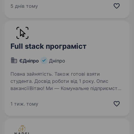
рішення для бізнесу та користувачів
5 днів тому
по всьому світу. У нас молодий, амбітний
колектив,…
Full stack програміст
ЄДніпро
Дніпро
Повна зайнятість. Також готові взяти
студента. Досвід роботи від 1 року. Опис
вакансіїВітаю! Ми — Комунальне підприємство
«Цифрова трансформація та автоматизація
інформаційних процесів міста «єДніпро».
1 тиж. тому
Ми робимо продукти, що роблять життя
мешканців нашого міста легшим. Ми шукаємо
fullstack-розробника,…