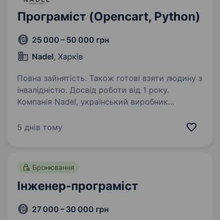
Програміст (Opencart, Python)
25 000 – 50 000 грн
Nadel
, Харків
Повна зайнятість. Також готові взяти людину з
інвалідністю. Досвід роботи від 1 року.
Компанія Nadel, український виробник
парфумерії та косметики, шукає розробника,
який долучиться до розвитку наших онлайн-
5 днів тому
проєктів, автоматизації внутрішніх процесів і
впровадження нових технічних рішень.
Ми шукаємо…
Бронювання
Інженер-програміст
27 000 – 30 000 грн