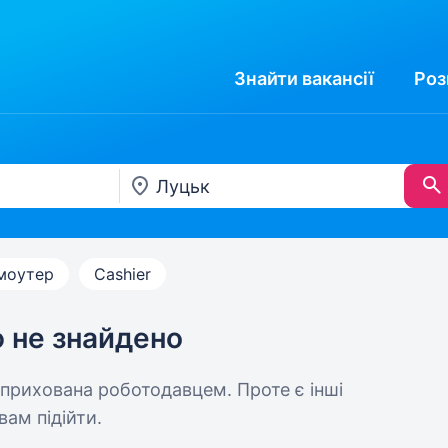
Знайти
вакансії
Роз
моутер
Cashier
ю не знайдено
 прихована роботодавцем. Проте є інші
вам підійти.