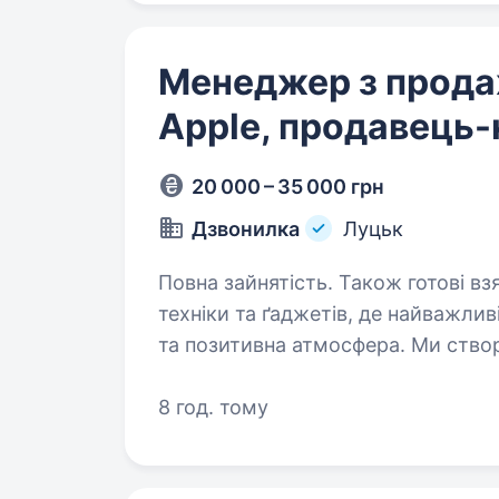
Менеджер з прода
Apple, продавець-
20 000 – 35 000 грн
Дзвонилка
Луцьк
Повна зайнятість. Також готові взяти студента. «Д
техніки та ґаджетів, де найважл
та позитивна атмосфера. Ми ство
клієнтоорієнтованих магазинів у 
сервіс…
8 год. тому