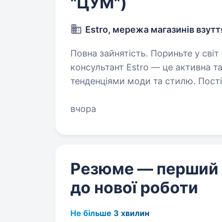
"ЦУМ")
Estro, мережа магазинів взутт
Повна зайнятість. Пориньте у світ стилю та натхнення з Estro. Продавець-
консультант Estro — це активна т
тенденціями моди та стилю. Пост
отримувати від роботи…
вчора
Резюме — перший
до нової роботи
Не більше 3 хвилин