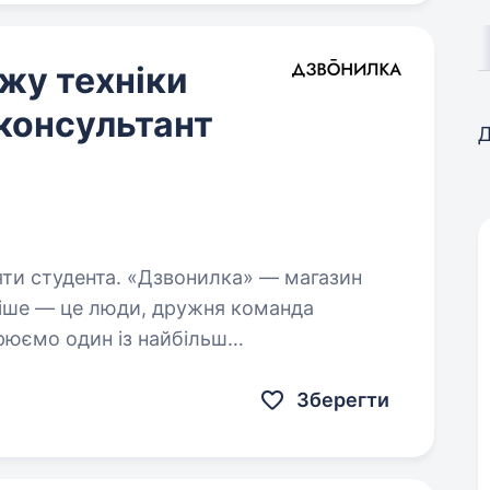
жу техніки
консультант
Д
звонилка» — магазин
ивіше — це люди, дружня команда
рюємо один із найбільш
Луцьку та прагнемо надавати найкращий
Зберегти