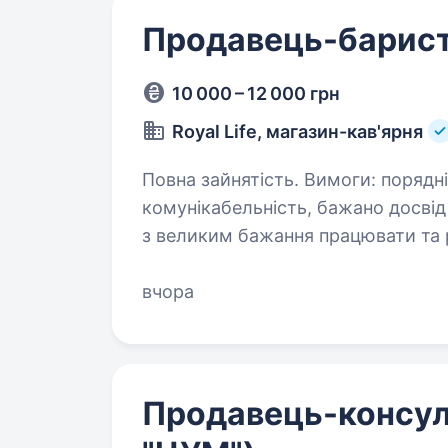
Продавець-барис
10 000 – 12 000 грн
Royal Life, магазин-кав'ярня
Повна зайнятість. Вимоги: порядність, відповідальність, привітність,
комунікабельність, бажано досвід роботи баристою (якщо без досвіду, але
з великим бажання працювати та роз
роботи: …
вчора
Продавець-консул