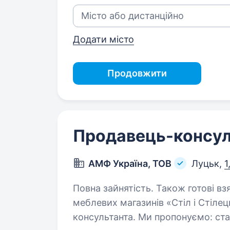
Додати місто
Продовжити
Продавець-консул
АМФ Україна, ТОВ
Луцьк,
1
Повна зайнятість. Також готові взяти студента. 
меблевих магазинів «Стіл і Стіле
консультанта. Ми пропонуємо: стабільну заробітну плату; приємну робочу