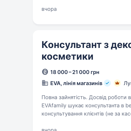
ат
вчора
Консультант з дек
косметики
18 000 – 21 000 грн
EVA, лінія магазинів
Лу
Повна зайнятість. Досвід роботи від 1 року. Консульта
EVAfamily шукає консультанта в b
консультування клієнтів (не за кас
мінімальним досвідом у консульту
вчора