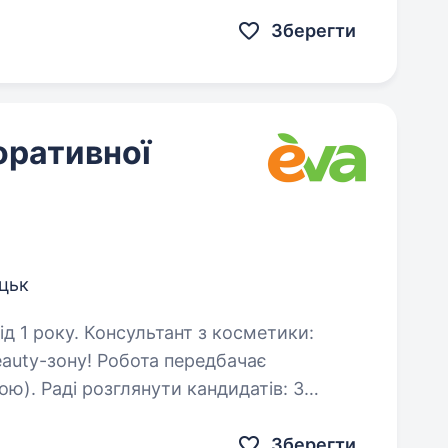
мосферу та дружній колектив; можливість розвиватись…
Зберегти
оративної
цьк
нт з косметики:
eauty-зону! Робота передбачає
ою). Раді розглянути кандидатів: З
ванні з beauty-товарів…
Зберегти