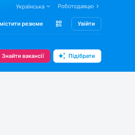
Роботодавцю
Українська
містити
резюме
Увійти
Знайти вакансії
Підібрати