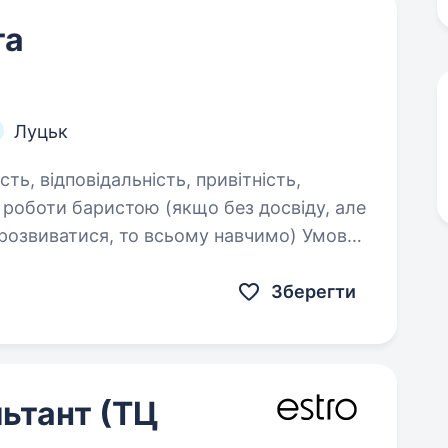
та
Луцьк
виватися, то всьому навчимо) Умови
Зберегти
ьтант (ТЦ