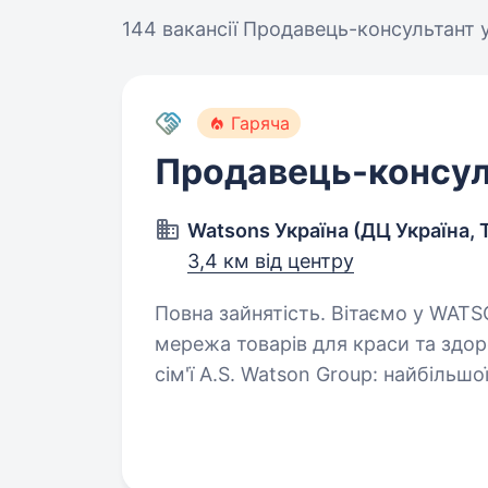
144 вакансії
Продавець-консультант 
Гаряча
Продавець-консул
Watsons Україна (ДЦ Україна, 
3,4 км від центру
Повна зайнятість. Вітаємо у WATSONS Watsons Україна — це роздрібна
мережа товарів для краси та здоров’я! Чому
сім'ї A.S. Watson Group: найбільшої
продукцією для краси…