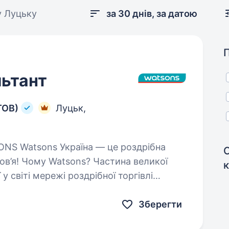
у Луцьку
за 30 днів, за датою
ьтант
ТОВ)
Луцьк,
 Watsons? Частина великої
 у світі мережі роздрібної торгівлі
Зберегти