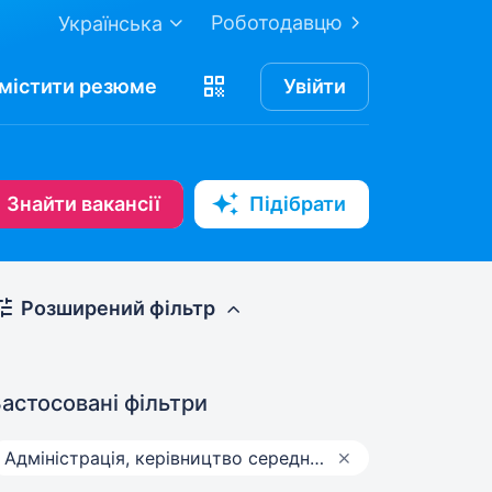
Роботодавцю
Українська
містити
резюме
Увійти
Знайти вакансії
Підібрати
Розширений фільтр
астосовані фільтри
Адмiнiстрацiя, керівництво середньої ланки