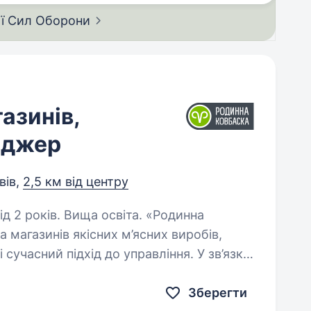
ії Сил
Оборони
азинів,
еджер
вів,
2,5 км від центру
оків. Вища освіта. «Родинна
 магазинів якісних м’ясних виробів,
і сучасний підхід до управління. У зв’язку
до команди Керівника групи…
Зберегти