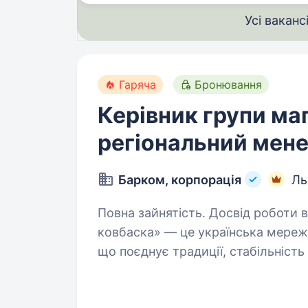
Усі ваканс
Гаряча
Бронювання
Керівник групи маг
регіональний мен
Барком, корпорація
Ль
Повна зайнятість. Досвід роботи від 2 р
ковбаска» — це українська мережа
що поєднує традиції, стабільність 
з розвитком мережі запрошуємо 