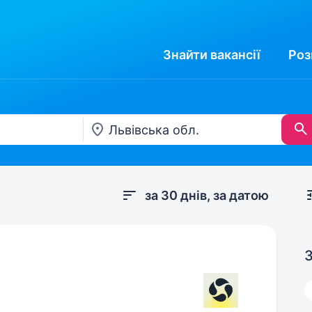
Знайти
вакансії
Роз
за 30 днів, за датою
З