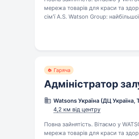
мережа товарів для краси та здоров’я! Чому
сім'ї A.S. Watson Group: найбільшої
продукцією для краси…
Гаряча
Адміністратор зал
Watsons Україна (ДЦ Україна, 
4,2 км від центру
Повна зайнятість. Вітаємо у WATSONS Watsons Україна — це роздрібна
мережа товарів для краси та здоров’я! Чому