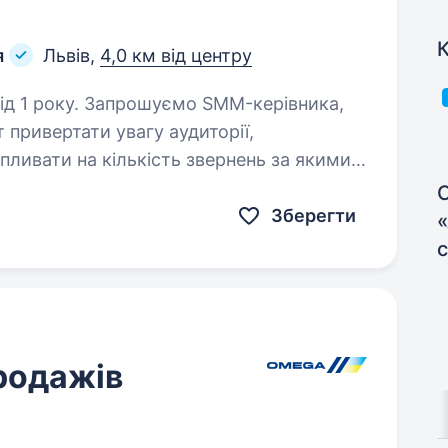
К
я
Львів,
4,0 км від центру
 SMM-керівника,
т привертати увагу аудиторії,
пливати на кількість звернень за якими
ь продаж. Який вміє…
С
Зберегти
«
продажів