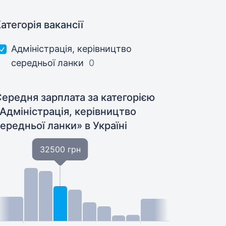
атегорія вакансії
Адмiнiстрацiя, керівництво
середньої ланки
0
ередня зарплата за категорією
Адмiнiстрацiя, керівництво
середньої ланки»
в Україні
32500 грн