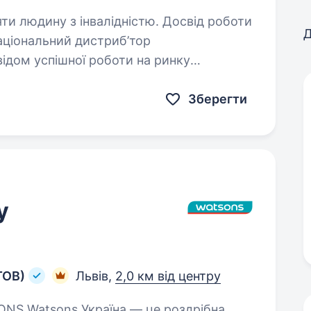
яти людину з інвалідністю. Досвід роботи
Д
відом успішної роботи на ринку
дному рівні. І зараз ми у пошуку
шої команди…
Зберегти
у
ТОВ)
Львів,
2,0 км від центру