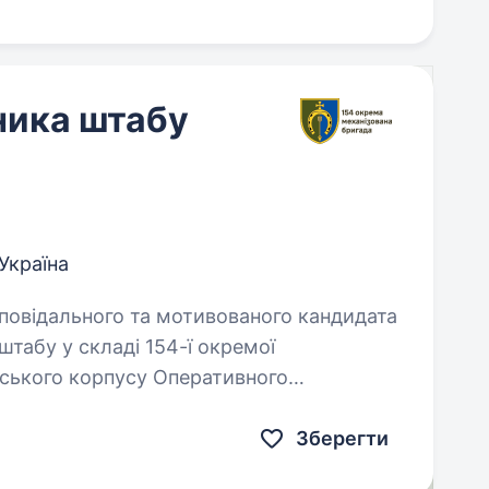
ника штабу
Україна
штабу у складі 154-ї окремої
йського корпусу Оперативного
сил України…
Зберегти