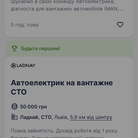
Шукаємо в свою команду Автоелектрика,
діагноста для вантажних автомобілів (MAN,
DAF, SKANIA) Обов’язки: комп’ютерна
діагностика вантажних автомобілів; пошук і
5 год. тому
усунення несправностей електрообладнання;
робота…
Будьте першим!
Автоелектрик на вантажне
СТО
50 000 грн
Ладнай, СТО
, Львів,
5,9 км від центру
Повна зайнятість. Досвід роботи від 1 року.