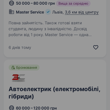
50 000 – 80 000 грн
Вища за середню
Master Service
Львів,
3,6 км від центру
Повна зайнятість. Також готові взяти
студента, людину з інвалідністю. Досвід
роботи від 1 року. Master Service — одна
з провідних компаній України у сфері ремонту
автомобільних агрегатів та сучасних систем
6 днів тому
електромобілів. Ми постійно розширюємо
напрямок EV та шукаємо спеціаліста,
автоелектрика/ діагноста електромобілів…
Бронювання
Автоелектрик (електромобілі,
гібриди)
60 000 – 120 000 грн