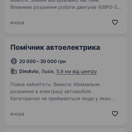
Вимоги: Знання матеріальної частини:
Впевнене розуміння роботи двигунів (ЄВРО-5,
ЄВРО-6), блоків управління (ECU), систем
ABS/EBS, КПП та автономних обігрівачів.
вчора
Досвід роботи: Від 1−3 років на аналогічній…
Помічник автоелектрика
20 000 – 30 000 грн
DimAvto
, Львів,
5,9 км від центру
Повна зайнятість. Вимоги: Мінімальне
розуміння в електриці автомобіля.
Категорично не приймаються люди у яких
проблеми з алкоголем. Комунікабельність і
вільне володіння комп’ютером. Розгляну людей
вчора
без досвіду. Умови роботи:…