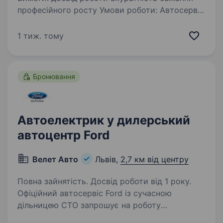
професійного росту Умови роботи: Автосервіс
візьме на роботу автоелектрика -діагноста із
стажем роботи не менше 2-х років
1 тиж. тому
в автосервісі. 5-денний робочий тиждень
з 9,00−18,00,…
Бронювання
Автоелектрик у дилерський
автоцентр Ford
Велет Авто
Львів,
2,7 км від центру
Повна зайнятість. Досвід роботи від 1 року.
Офіційний автосервіс Ford із сучасною
дільницею СТО запрошує на роботу
автоелектрика. Вимоги: досвід роботи