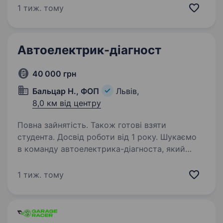
з автомобільним електрообладнанням від 1
1 тиж. тому
року; досконале знання будови та принципів
ремонту автомобілів;…
Автоелектрик-діагност
40 000 грн
Бальцар Н., ФОП
Львів,
8,0 км від центру
Повна зайнятість. Також готові взяти
студента. Досвід роботи від 1 року. Шукаємо
в команду автоелектрика-діагноста, який
добре розуміється на електросистемах
сучасних автомобілів та роботі з програмним
1 тиж. тому
забезпеченням. Обов’язки: комп’ютерна
діагностика автомобілів; пошук і усунення…