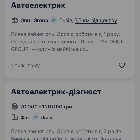
Автоелектрик
Onur Group
Львів,
7,5 км від центру
Повна зайнятість. Досвід роботи від 1 року.
Середня спеціальна освіта. Привіт! Ми ONUR
GROUP — один із найбільших
інфраструктурних підрядників в Україні
(працюємо з 2004 року, входимо до TOP-100
1 тиж. тому
міжнародних будівельних компаній світу).
Наші напрямки: будівництво доріг, мостів,
гідротехнічних…
Автоелектрик-діагност
70 000 – 120 000 грн
Фах
Львів
Повна зайнятість. Досвід роботи від 2 років.
Вимоги: досвід роботи акуратність бажання