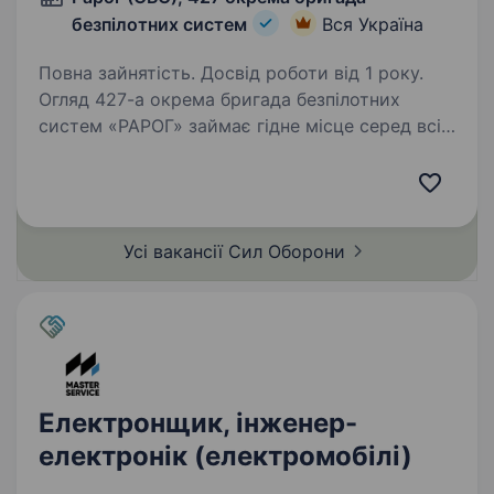
безпілотних систем
Вся Україна
Повна зайнятість. Досвід роботи від 1 року.
Огляд 427-а окрема бригада безпілотних
систем «РАРОГ» займає гідне місце серед всіх
«літаючих» підрозділів Збройних Сил України
за кількістю знищеної ворожої техніки
та живої сили противника. Бригада
розвивається…
Усі вакансії Сил
Оборони
Електронщик, інженер-
електронік (електромобілі)