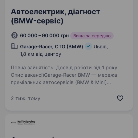
Автоелектрик, діагност
(BMW-сервіс)
60 000 – 90 000 грн
Вища за середню
Garage-Racer, СТО (BMW)
Львів,
1,8 км від центру
Повна зайнятість. Досвід роботи від 1 року.
Опис вакансіїGarage-Racer BMW — мережа
преміальних автосервісів (BMW & Mini)
Ми команда професіоналів, які створюють
найкращий сервіс у сфері обслуговування
2 тиж. тому
BMW та Mini. У зв’язку з розширенням
шукаємо кваліфікованого…