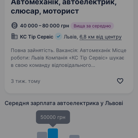
Автомеханік, автоелектрик,
слюсар, моторист
40 000 – 80 000 грн
Вища за середню
КС Тір Сервіс
Львів,
6,8 км від центру
Повна зайнятість. Вакансія: Автомеханік Місце
роботи: Львів Компанія «КС Тір Сервіс» шукає
в свою команду відповідального
та кваліфікованого автомеханіка. Ми відкриті
до співпраці з кандидатами як з досвідом, так
3 тиж. тому
і без нього. Головне…
Середня зарплата автоелектрика
у Львові
50000 грн