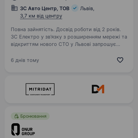
ЗС Авто Центр, ТОВ
Львів,
3,7 км від центру
Повна зайнятість. Досвід роботи від 2 років.
ЗС Електро у зв’язку з розширенням мережі та
відкриттям нового СТО у Львові запрошує
до команди Автоелектрика.
https://zselectro.com.ua/
6 днів тому
http://instagram.com/zs_elektro_lviv/
Ми спеціалізуємося на діагностиці,…
Бронювання