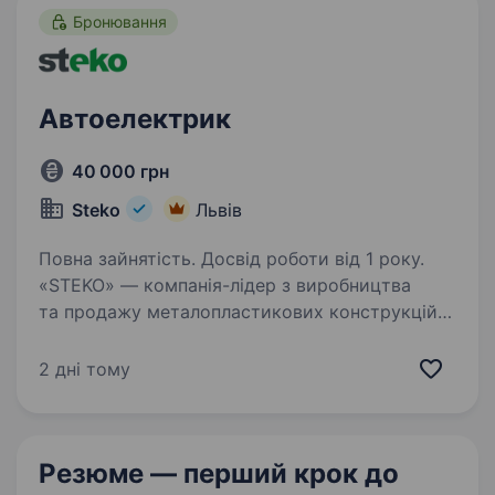
Бронювання
Автоелектрик
40 000 грн
Steko
Львів
Повна зайнятість. Досвід роботи від 1 року.
«STEKO» — компанія-лідер з виробництва
та продажу металопластикових конструкцій
в Україні. Компанія «Steko» оголошує про
відкриття вакансії Автоелектрик Вимоги:
2 дні тому
Досвід роботи по ремонту вантажних
автомобілів …
Резюме — перший крок
до