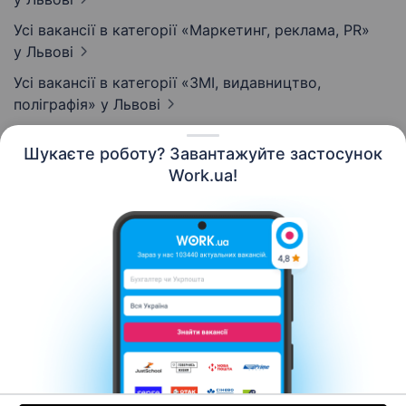
Усі вакансії в категорії «Маркетинг, реклама, PR»
у Львові
Усі вакансії в категорії «ЗМІ, видавництво,
поліграфія»
у Львові
Шукаєте роботу? Завантажуйте застосунок
Work.ua!
Українська
Ресурси
Контакти
Про нас
Кар’єра
Новини Work.ua
Допомога
Умови використання