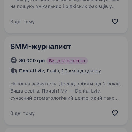
на пошуку унікальних і рідкісних фахівців у
різних сферах. Наша мета — забезпечити
тривалу, ефективну та плідну співпрацю між
3 дні тому
компаніями та професіоналами,…
SMM-журналист
30 000 грн
Вища за середню
Dental Lviv
, Львів,
1,9 км від центру
Неповна зайнятість. Досвід роботи від 2 років.
Вища освіта. Привіт! Ми — Dental Lviv,
сучасний стоматологічний центр, який також
пропонує послуги косметології та салону
краси у Львові. Ми прагнемо не лише дбати
3 дні тому
про здоров’я та красу наших клієнтів, а й
ділитися корисною…