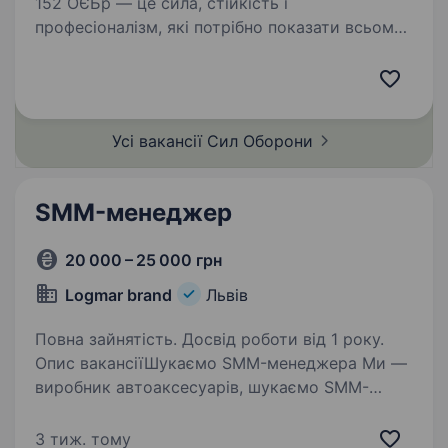
152 ОЄБр — це сила, стійкість і
професіоналізм, які потрібно показати всьому
світу. Ми шукаємо того, хто перетворить
війну за свободу України на потужний
інформаційний фронт — через TikTok,
Instagram, Telegram та…
Усі вакансії Сил
Оборони
SMM-менеджер
20 000 – 25 000 грн
Logmar brand
Львів
Повна зайнятість. Досвід роботи від 1 року.
Опис вакансіїШукаємо SMM-менеджера Ми —
виробник автоаксесуарів, шукаємо SMM-
менеджера з м.Львів Задачі: ведення
соцмереж компанії (Instagram / Facebook /
3 тиж. тому