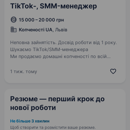
TikTok-, SMM-менеджер
15 000 – 20 000 грн
Копченості UA
, Львів
Неповна зайнятість. Досвід роботи від 1 року.
Шукаємо TikTok/SMM-менеджера
Ми продаємо домашні копченості по всій
Україні та шукаємо людину, яка любить TikTok
і хоче розвивати наш акаунт. Що потрібно
1 тиж. тому
робити: вести TikTok; придумувати цікаві ідеї
для відео;…
Резюме — перший крок
до
нової роботи
Не більше 3 хвилин
Щоб створити та розмістити ваше
резюме.