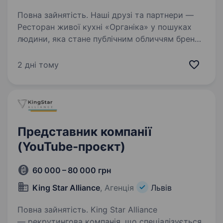
Повна зайнятість. Наші друзі та партнери —
Ресторан живої кухні «Органіка» у пошуках
людини, яка стане публічним обличчям бренду
та допоможе розвивати його далеко
за межами одного закладу. Якщо ви вмієте
2 дні тому
створювати контент, впевнено…
Представник компанії
(YouTube-проєкт)
60 000 – 80 000 грн
King Star Alliance
, Агенція
Львів
Повна зайнятість. King Star Alliance
— рекрутингова компанія, що спеціалізується