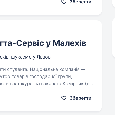
Зберегти
тта-Сервіс у Малехів
ехів, шукаємо у Львові
іональна компанія —
утор товарів господарчої групи,
сть в конкурсі на вакансію Комірник (в
: все для чистоти та…
Зберегти