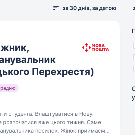
за 30 днів, за датою
ажник,
канувальник
цького Перехрестя)
ередню
у
Влаштуватися в Нову
е розпочатися вже цього тижня. Саме
канувальника посилок. Жінок приймаємо!