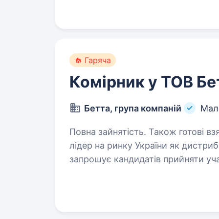
Гаряча
Комірник у ТОВ Бе
Бетта, група компаній
Мал
Повна зайнятість. Також готові взяти студента. Нац
лідер на ринку України як дистриб
запрошує кандидатів прийняти уча
єдиній особі). Асортимент товару