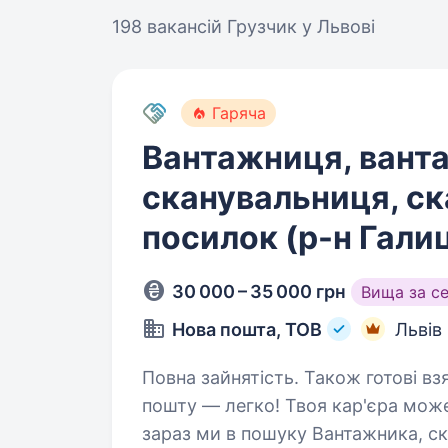
198 вакансій
Грузчик у Львові
Гаряча
Вантажниця, вант
сканувальниця, с
посилок (р-н Гали
30 000 – 35 000 грн
Вища за с
Нова пошта, ТОВ
Львів
Повна зайнятість. Також готові взяти студента. 
пошту — легко! Твоя кар'єра мож
зараз ми в пошуку Вантажника, с