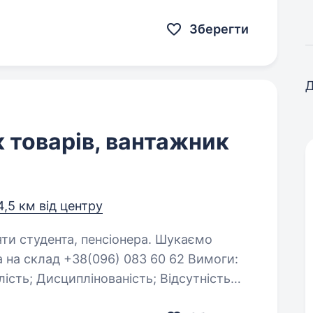
? Ми гарантуємо: Білу заробітну плату, що виплачується…
Зберегти
Д
 товарів, вантажник
4,5 км від центру
тудента, пенсіонера. Шукаємо
клад +38(096) 083 60 62 Вимоги:
х звичок. Обов’язки: Комплектування замовлень;…