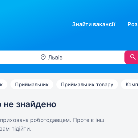
Знайти
вакансії
Роз
к
Приймальник
Приймальник товару
Комп
ю не знайдено
 прихована роботодавцем. Проте є інші
вам підійти.