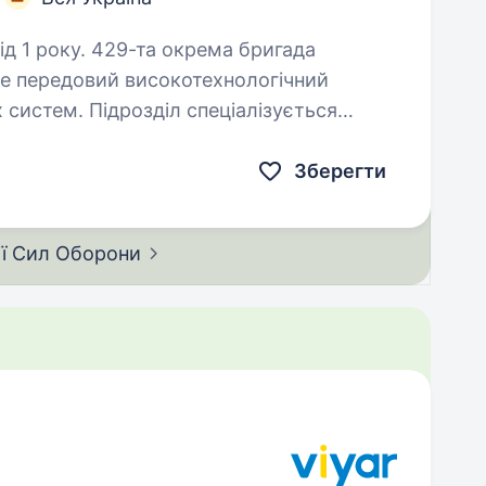
окрема бригада
це передовий високотехнологічний
х систем. Підрозділ спеціалізується
вальних безпілотних
Зберегти
ії Сил
Оборони