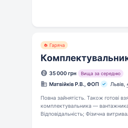
Ти шукаєш
Гаряча
Комплектувальник
35 000 грн
Вища за середню
Матвійків Р.В., ФОП
Львів,
Повна зайнятість. Також готові взяти с
комплектувальника — вантажника на с
Відповідальність; Фізична витривалість; Дисциплінованість; Відсутність
шкідливи