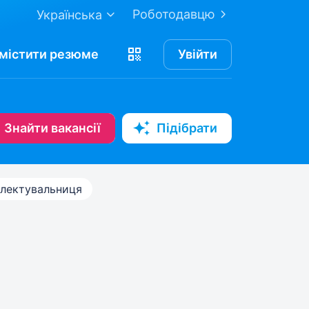
Роботодавцю
Українська
містити
резюме
Увійти
Знайти вакансії
Підібрати
лектувальниця