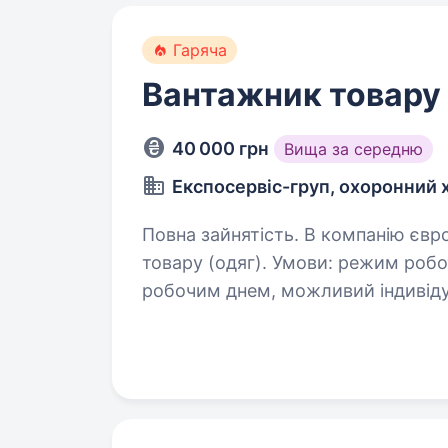
Гаряча
Вантажник товару
40 000 грн
Вища за середню
Експосервіс-груп, охоронний 
Повна зайнятість. В компанію європейського рівня потрібні вантажники
товару (одяг). Умови: режим роботи: вахтовий метод з 12-годинним
робочим днем, можливий індивідуа
уважність, відповідальність,…