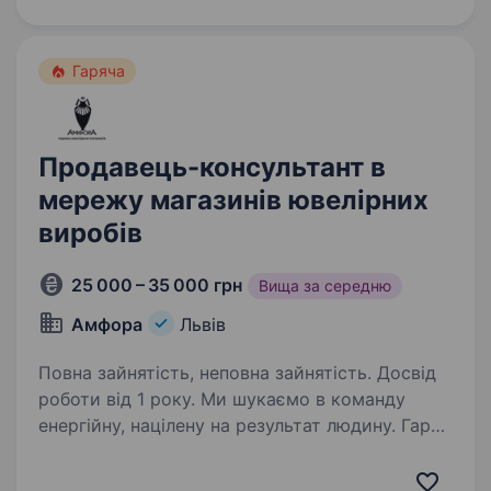
Мережа сервісних…
Гаряча
Продавець-консультант в
мережу магазинів ювелірних
виробів
25 000 – 35 000 грн
Вища за середню
Амфора
Львів
Повна зайнятість, неповна зайнятість. Досвід
роботи від 1 року. Ми шукаємо в команду
енергійну, націлену на результат людину. Гарні
умови праці та своєчасну заробітну плату
вище середньої гарантуємо. Проводимо