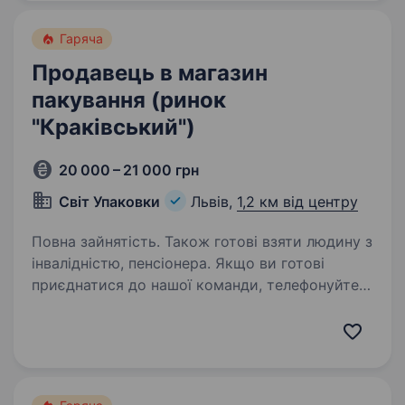
в команду продавця (-чиню) в наступні
райони: Галицький…
Гаряча
Продавець в магазин
пакування (ринок
"Краківський")
20 000 – 21 000 грн
Світ Упаковки
Львів,
1,2 км від центру
Повна зайнятість. Також готові взяти людину з
інвалідністю, пенсіонера. Якщо ви готові
приєднатися до нашої команди, телефонуйте!
Будемо раді бачити вас у нашій команді!
Запрошуємо до нашої команди продавця!
Якщо ти шукаєш стабільну роботу, готовий
навчатися і хочеш працювати в дружньому…