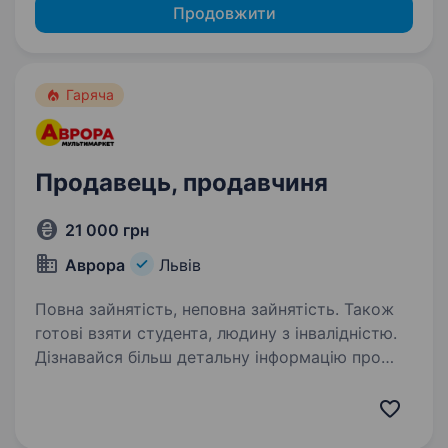
Продовжити
Гаряча
Продавець, продавчиня
21 000 грн
Аврора
Львів
Повна зайнятість, неповна зайнятість. Також
готові взяти студента, людину з інвалідністю.
Дізнавайся більш детальну інформацію про
компанію та відгукуйся на вакансії
за посиланням: robota.avrora.ua
https://telegram.me/Avrora_HC_bot Запрошуємо