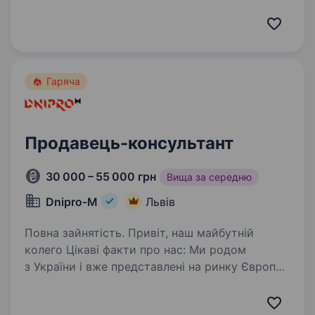
продавця-консультанта аксесуарів для
смартфонів. Досвід роботи не обов’язковий —
ми всьому навчимо! Головне розуміння,
що наша продукція може захистити
найважливіший…
Гаряча
Продавець-консультант
30 000 – 55 000 грн
Вища за середню
Dnipro-M
Львів
Повна зайнятість. Привіт, наш майбутній
колего Цікаві факти про нас: Ми родом
з України і вже представлені на ринку Європи,
а саме в: Польщі, Чехії, Словаччині, Угорщині
та Іспанії; Мережа фірмових салонів 600+