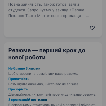
Повна зайнятість. Також готові взяти
студента. Запрошуємо у заклад «Перша
Пекарня Твого Міста» свого продавця —
людину, яка з усмішкою зустрічатиме гостей і
допомагатиме їм обирати смаколики.
Що ми пропонуємо: Оплату за навчання та
підтримку наставника; …
Резюме — перший крок
до
нової роботи
Не більше 3 хвилин
Щоб створити та розмістити ваше
резюме.
Приватність
Розміщуйте анонімно, і ніхто вас не впізнає.
Прозорість
Дізнавайтеся, які компанії переглядали ваше резюме.
8 пропозицій щотижня
В середньому отримують шукачі з резюме і обирають