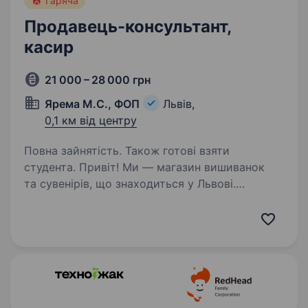
Гаряча
Продавець-консультант,
касир
21 000 – 28 000 грн
Ярема М.С., ФОП
Львів,
0,1 км від центру
Повна зайнятість. Також готові взяти
студента. Привіт! Ми — магазин вишиванок
та сувенірів, що знаходиться у Львові.
Запрошуємо на посаду продавця-
консультанта та касира людину, яка хоче
працювати в дружньому колективі
та розвиватися разом з нами. Що ти будеш…