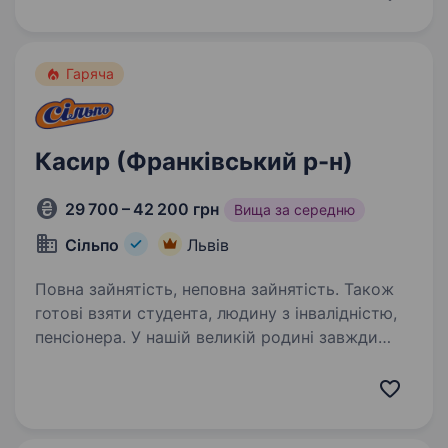
безкоштовне навчання. Вимоги: Бажаний
досвід роботи на посаді продавця-
консультанта…
Гаряча
Касир (Франківський р-н)
29 700 – 42 200 грн
Вища за середню
Сільпо
Львів
Повна зайнятість, неповна зайнятість. Також
готові взяти студента, людину з інвалідністю,
пенсіонера. У нашій великій родині завжди
раді талановитим і наполегливим! Тож, якщо
ви енергійні, ввічливі, вам подобається
спілкуватися з людьми, — приєднуйтеся!
Вашими основними обов’язками будуть: