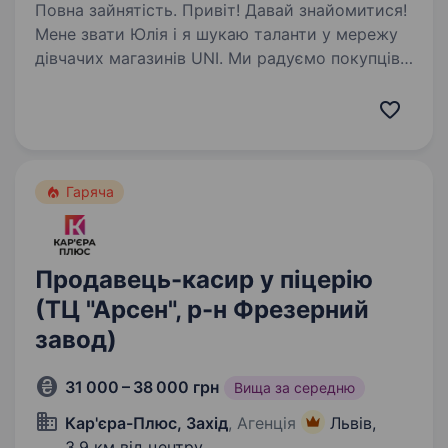
Повна зайнятість. Привіт! Давай знайомитися!
Мене звати Юлія і я шукаю таланти у мережу
дівчачих магазинів UNI. Ми радуємо покупців
WOW-обслуговуванням, позитивними
емоціями та крутими товарами вже більше
трьох років та не зупиняємося…
Гаряча
Продавець-касир у піцерію
(ТЦ "Арсен", р-н Фрезерний
завод)
31 000 – 38 000 грн
Вища за середню
Кар'єра-Плюс, Захід
, Агенція
Львів,
3,9 км від центру