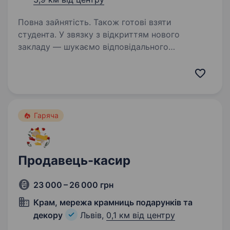
Повна зайнятість. Також готові взяти
студента. У звязку з відкриттям нового
закладу — шукаємо відповідального
та комунікабельного Продавця-касира
команду піцерії IQ Pizza!Доступна якість,
теплий сервіс — усе починається з тебе.
Обов’язки: Приймати замовлення…
Гаряча
Продавець-касир
23 000 – 26 000 грн
Крам, мережа крамниць подарунків та
декору
Львів,
0,1 км від центру