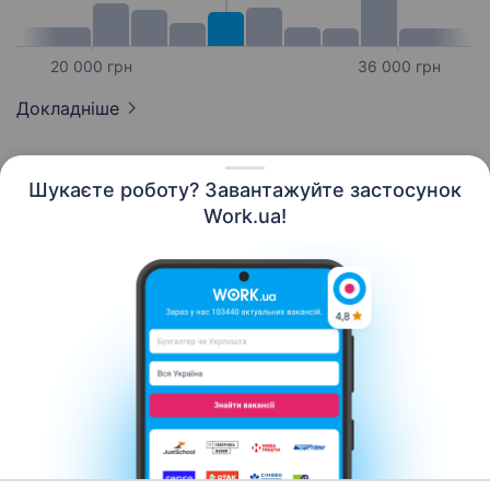
20 000 грн
36 000 грн
Докладніше
Шукаєте роботу? Завантажуйте застосунок
Work.ua!
Українська
Ресурси
Контакти
Про нас
Кар’єра
Новини Work.ua
Допомога
Умови використання