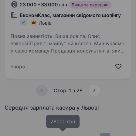
23 000 – 33 000 грн
Вища за середню
ЕкономКлас, магазини свідомого шопінгу
Львів
Повна зайнятість. Вища освіта. Опис
вакансіїПривіт, майбутній колего! Ми шукаємо
у свою команду Продавця-консультанта, який
не просто продає, а заряджає позитивом,
любить людей і вміє знайти підхід до кожного
вчора
клієнта. Кого ми шукаємо: Маєш…
Стор. 1 з 28
Середня зарплата касира
у Львові
28000 грн