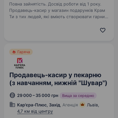
Повна зайнятість. Досвід роботи від 1 року.
Продавець-касир у магазин подарунків Крам
Ти з тих людей, які вміють створювати гарний
настрій? Любиш активний ритм і живе
спілкування? Тоді ми знайшли одне одного.
Крам — це мережа магазинів подарунків,
декору…
Гаряча
Продавець-касир у пекарню
(з навчанням, нижній "Шувар")
29 000 – 35 000 грн
Вища за середню
Кар'єра-Плюс, Захід
, Агенція
Львів,
4,7 км від центру