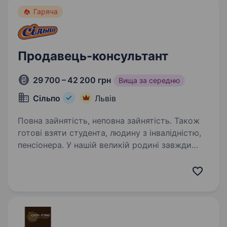
Люб’язне обслуговування…
Гаряча
Продавець-консультант
29 700 – 42 200 грн
Вища за середню
Сільпо
Львів
Повна зайнятість, неповна зайнятість. Також
готові взяти студента, людину з інвалідністю,
пенсіонера. У нашій великій родині завжди
раді талановитим і наполегливим! Тож якщо
ви енергійні, ввічливі, вам подобається
спілкуватися з людьми — приєднуйтеся!
Вашими основними обов’язками будуть:
Люб’язне обслуговування…