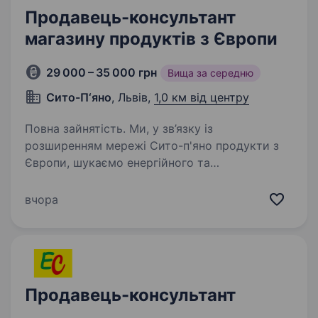
Продавець-консультант
магазину продуктів з Європи
29 000 – 35 000 грн
Вища за середню
Сито-П‘яно
, Львів,
1,0 км від центру
Повна зайнятість. Ми, у зв’язку із
розширенням мережі Сито-п'яно продукти з
Європи, шукаємо енергійного та
відповідального співробітника на посаду
продавця-консультанта в наш магазин
вчора
продуктів з Європи у місті Львів. Умови
роботи:…
Продавець-консультант