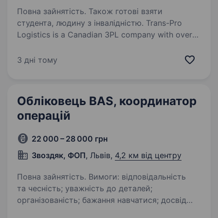
Повна зайнятість. Також готові взяти
студента, людину з інвалідністю. Trans-Pro
Logistics is a Canadian 3PL company with over
37 years of experience in the transportation
industry across the US and Canada.
3 дні тому
We specialize in ground, air, and ocean freight
solutions and continue growing…
Обліковець BAS, координатор
операцій
22 000 – 28 000 грн
Звоздяк, ФОП
, Львів,
4,2 км від центру
Повна зайнятість. Вимоги: відповідальність
та чесність; уважність до деталей;
організованість; бажання навчатися; досвід
роботи в BAS або 1С буде перевагою. Умови