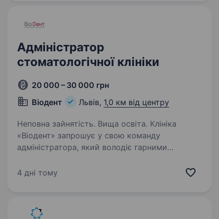
Адміністратор
стоматологічної клініки
20 000 – 30 000 грн
Віодент
Львів,
1,0 км від центру
Неповна зайнятість. Вища освіта. Клініка
«Віодент» запрошує у свою команду
адміністратора, який володіє гарними
організаторськими та комунікативними
навичками. Ми шукаємо людину, яка любить
4 дні тому
допомагати іншим, є уважною, емпатичною
та націленою на результат…