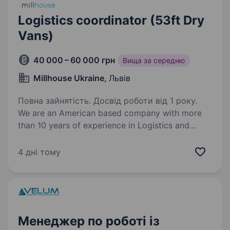
Logistics coordinator (53ft Dry
Vans)
40 000 – 60 000 грн
Вища за середню
Millhouse Ukraine
, Львів
Повна зайнятість. Досвід роботи від 1 року.
We are an American based company with more
than 10 years of experience in Logistics and
Transportation in the USA, looking for a Logistics
Coordinator to join our Lviv office team. Every
4 дні тому
employee will receive proper…
Менеджер по роботі із