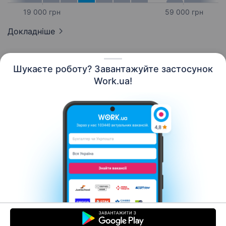
19 000 грн
59 000 грн
Докладніше
Шукаєте роботу? Завантажуйте застосунок
Work.ua!
Українська
Ресурси
Контакти
Про нас
Кар’єра
Новини Work.ua
Допомога
Умови використання
Роботодавцю