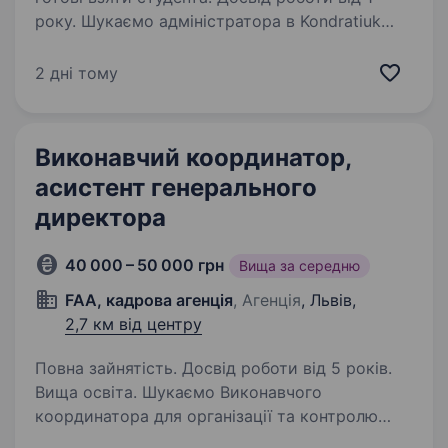
року. Шукаємо адміністратора в Kondratiuk
Nails — людину, яка любить красивий простір,
живе спілкування, порядок у процесах і
2 дні тому
атмосферу, де хочеться працювати. Це робота
для тих, кому важливо не просто «відсидіти
зміну»,…
Виконавчий координатор,
асистент генерального
директора
40 000 – 50 000 грн
Вища за середню
FAA, кадрова агенція
, Агенція
, Львів,
2,7 км від центру
Повна зайнятість. Досвід роботи від 5 років.
Вища освіта. Шукаємо Виконавчого
координатора для організації та контролю
виконання завдань і проектів компанії,