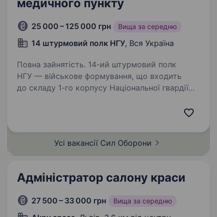
медичного пункту
25 000 – 125 000 грн
Вища за середню
14 штурмовий полк НГУ
, Вся Україна
Повна зайнятість. 14-ий штурмовий полк
НГУ — військове формування, що входить
до складу 1-го корпусу Національної гвардії
України «Азов». Підрозділ, фундаментом якого
став Інтернаціональний батальйон бригади
Азов, розширився до полку…
Усі вакансії Сил
Оборони
Адміністратор салону краси
27 500 – 33 000 грн
Вища за середню