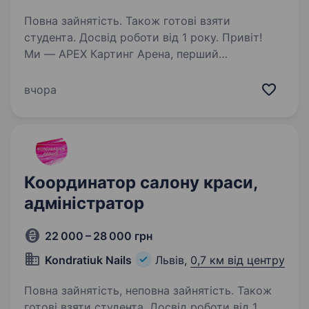
Повна зайнятість. Також готові взяти
студента. Досвід роботи від 1 року. Привіт!
Ми — APEX Картинг Арена, перший
дворівневий критий картинг-центр на заході
України Зараз ми в процесі створення
вчора
простору — працюємо в тестовому режимі
та готуємось до відкриття, тож формуємо
команду однодумців,…
Координатор салону краси,
адміністратор
22 000 – 28 000 грн
Kondratiuk Nails
Львів,
0,7 км від центру
Повна зайнятість, неповна зайнятість. Також
готові взяти студента. Досвід роботи від 1