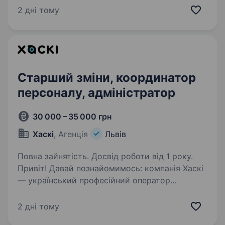
координації взаємодії між генеральним
2 дні тому
директором та підрозділами, а також
забезпечення керівництва актуальною
інформацією…
Старший зміни, координатор
персоналу, адміністратор
30 000 – 35 000 грн
Хаскі
, Агенція
Львів
Повна зайнятість. Досвід роботи від 1 року.
Привіт! Давай познайомимось: компанія Хаскі
— український професійний оператор
з аутсорсингу робочого персоналу. З 2008
року, ми надаємо свої послуги по всій Україні.
2 дні тому
Наші клієнти — великі логістичні