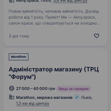
Akny.space
, Львів,
3,6 км від центру
Повна зайнятість, неповна зайнятість. Досвід
роботи від 1 року. Привіт! Ми — Akny.space,
салон краси, що спеціалізується на холодному
нарощенні волосся у Львові. Наш простір — це
місце, де краса поєднується
3 дні тому
з професіоналізмом і турботою про кожного
клієнта. Якщо ти комунікабельний,…
Адміністратор магазину (ТРЦ
"Форум")
27 000 – 40 000 грн
Вища за середню
Marathon, мережа магазинів
Львів,
1,3 км від центру