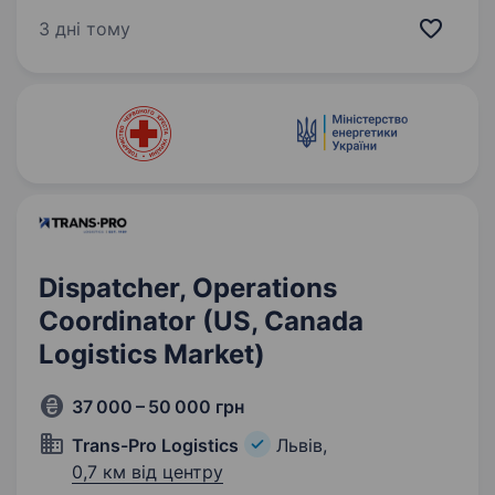
2026 FZS Ukraine шукає організованого
3 дні тому
та уважного до деталей фахівця, щоб
приєднатися до нашої команди на посаду
Адміністративного…
Dispatcher, Operations
Coordinator (US, Canada
Logistics Market)
37 000 – 50 000 грн
Trans-Pro Logistics
Львів,
0,7 км від центру