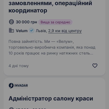
замовленнями, операційний
координатор
30 000 грн
Вища за середню
Velum
Львів,
2,9 км від центру
Повна зайнятість. Ми — «Велум»,
торговельно-виробнича компанія, яка понад
10 років працює на ринку натяжних стель
та створює якісний український продукт.
Зараз наша команда шукає менеджера
4 дні тому
по роботі із замовленнями / операційного…
Адміністратор салону краси