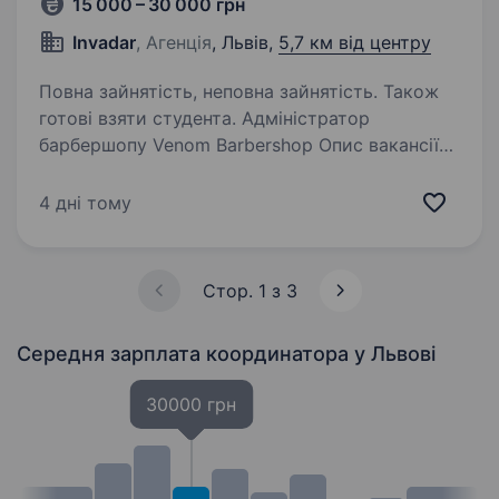
15 000 – 30 000 грн
Invadar
, Агенція
, Львів,
5,7 км від центру
Повна зайнятість, неповна зайнятість. Також
готові взяти студента. Адміністратор
барбершопу Venom Barbershop Опис вакансії
MEN’S PLACE BARBERSHOP сучасний
барбершоп у Львові з сильною атмосферою
4 дні тому
сервісу та стилю. Ми створюємо простір, куди
клієнти приходять не лише за послугою,…
Стор. 1 з 3
Середня зарплата координатора
у Львові
30000 грн