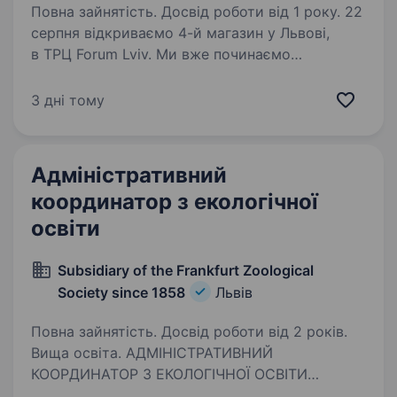
Повна зайнятість. Досвід роботи від 1 року. 22
серпня відкриваємо 4-й магазин у Львові,
в ТРЦ Forum Lviv. Ми вже починаємо
формувати команду. Marathon — українська
мережа, яка не стоїть на місці. Marathon —
3 дні тому
українська торгова мережа з 28-річною
історією.…
Адміністративний
координатор з екологічної
освіти
Subsidiary of the Frankfurt Zoological
Society since 1858
Львів
Повна зайнятість. Досвід роботи від 2 років.
Вища освіта. АДМІНІСТРАТИВНИЙ
КООРДИНАТОР З ЕКОЛОГІЧНОЇ ОСВІТИ
Кінцевий термін подання заявок: 31 Липня,