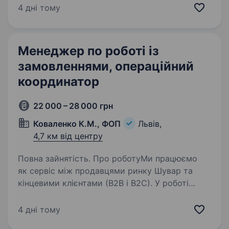
роботи: графік: Пн-Пт; стабільна заробітна
4 дні тому
плата…
Менеджер по роботі із
замовленнями, операційний
координатор
22 000 – 28 000 грн
Коваленко К.М., ФОП
Львів,
4,7 км від центру
Повна зайнятість. Про роботуМи працюємо
як сервіс між продавцями ринку Шувар та
кінцевими клієнтами (B2B і B2C). У роботі
багато динаміки: змінюються ціни, можуть
бути відсутні позиції, потрібні швидкі рішення
4 дні тому
по замінах. Тому важлива…