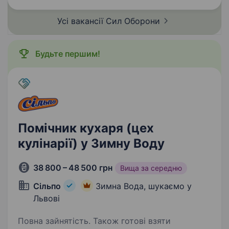
бригади забезпечені сучасним озброєнням,
Усі вакансії Сил
Оборони
технікою та засобами зв’язку…
Будьте першим!
Помічник кухаря (цех
кулінарії) у Зимну Воду
38 800 – 48 500 грн
Вища за середню
Сільпо
Зимна Вода, шукаємо у
Львові
Повна зайнятість. Також готові взяти