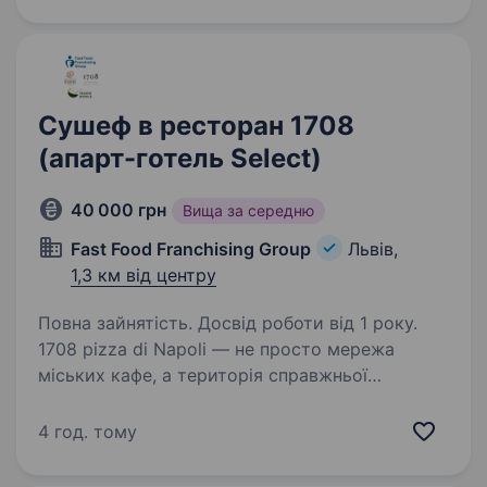
свіжість і натхнення островів. Якщо хочеш
працювати в атмосфері сонця,…
Сушеф в ресторан 1708
(апарт-готель Select)
40 000 грн
Вища за середню
Fast Food Franchising Group
Львів,
1,3 км від центру
Повна зайнятість. Досвід роботи від 1 року.
1708 pizza di Napoli — не просто мережа
міських кафе, а територія справжньої
неаполітанської піци, що вже понад 6 років
підкорює Львів, а також Київ, Житомир
4 год. тому
та Кропивницький. Ми активно розвиваємо
мережу, запускаємо…