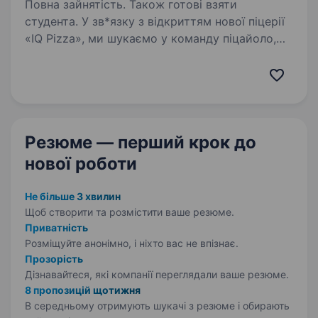
Повна зайнятість. Також готові взяти
студента. У зв*язку з відкриттям нової піцерії
«IQ Pizza», ми шукаємо у команду піцайоло,
який готує не просто за рецептом,
а з любов’ю. Обов’язки: Приготування піци
за технологічними картами (точність +
старанність —…
Резюме — перший крок
до
нової роботи
Не більше 3 хвилин
Щоб створити та розмістити ваше
резюме.
Приватність
Розміщуйте анонімно, і ніхто вас не впізнає.
Прозорість
Дізнавайтеся, які компанії переглядали ваше резюме.
8 пропозицій щотижня
В середньому отримують шукачі з резюме і обирають