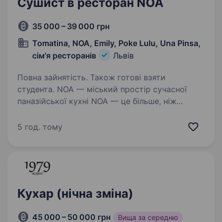
Сушист в ресторан NOA
35 000 – 39 000 грн
Tomatina, NOA, Emily, Poke Lulu, Una Pinsa,
сім'я ресторанів
Львів
Повна зайнятість. Також готові взяти
студента. NOA — міський простір сучасної
паназійської кухні NOA — це більше, ніж
ресторан. Це ритм великого міста, поєднаний
із глибокими смаками Азії. Ми створюємо
5 год. тому
місце, куди приходять за раменом, воком і
суші — а повертаються…
Кухар (нічна зміна)
45 000 – 50 000 грн
Вища за середню