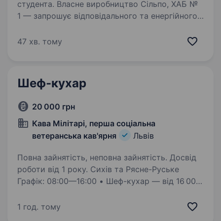
студента. Власне виробництво Сільпо, ХАБ №
1 — запрошує відповідального та енергійного
помічника кухаря, який стане частиною нашої
дружньої команди. Якщо ви цінуєте
47 хв. тому
стабільність, підтримку колективу
та розвиток у професії…
Шеф-кухар
20 000 грн
Кава Мілітарі, перша соціальна
ветеранська кав'ярня
Львів
Повна зайнятість, неповна зайнятість. Досвід
роботи від 1 року. Сихів та Рясне-Руське
Графік: 08:00—16:00 • Шеф-кухар — від 16 000
грн Святослав: 067 171 76 11 Ірина: 066 584 23
35 Деталі — телефоном або в повідомленнях.
1 год. тому