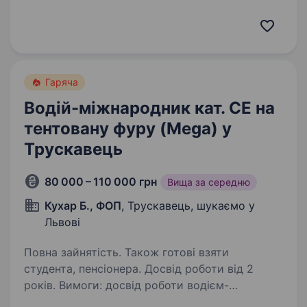
страви на щодень, власне виробництво
та мережа із 13 закладів у Львові. ЩО МИ
ПРОПОНУЄМО: ЗП двічі на місяць (1560 зміна…
Гаряча
Водій-міжнародник кат. CE на
тентовану фуру (Mega) у
Трускавець
80 000 – 110 000 грн
Вища за середню
Кухар Б., ФОП
, Трускавець, шукаємо у
Львові
Повна зайнятість. Також готові взяти
студента, пенсіонера. Досвід роботи від 2
років. Вимоги: досвід роботи водієм-
міжнародником від 2 років; наявність категорії