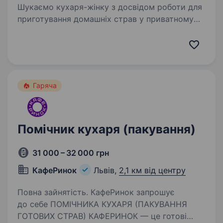
Шукаємо кухаря-жінку з досвідом роботи для
приготування домашніх страв у приватному
будинку. Локація с. Зубра, вул. Лесі Українки.
Обов’язки Потрібно готувати їжу для двох
людей за наперед узгодженим меню.
До обов’язків…
Гаряча
Помічник кухаря (пакування)
31 000 – 32 000 грн
КафеРинок
Львів,
2,1 км від центру
Повна зайнятість. КафеРинок запрошує
до себе ПОМІЧНИКА КУХАРЯ (ПАКУВАННЯ
ГОТОВИХ СТРАВ) КАФЕРИНОК — це готові