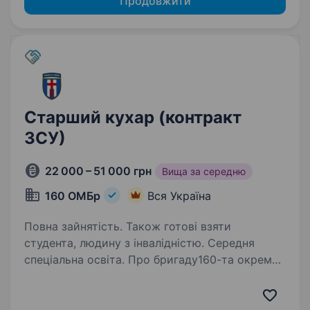
Продовжити
Старший кухар (контракт
ЗСУ)
22 000 – 51 000 грн
Вища за середню
160 ОМБр
Вся Україна
Повна зайнятість. Також готові взяти
студента, людину з інвалідністю. Середня
спеціальна освіта. Про бригаду160-та окрема
механізована бригада Збройних Сил
України — військове з'єднання Сухопутних
військ, сформоване у 2024 році. Підрозділи