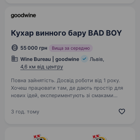
Кухар винного бару BAD BOY
55 000 грн
Вища за середню
Wine Bureau | goodwine
Львів,
4,6 км від центру
Повна зайнятість. Досвід роботи від 1 року.
Хочеш працювати там, де дають простір для
нових ідей, експериментують зі смаками
та створюють гастрономічний досвід для
гостей? Welcome to Bad Boy.
3 год. тому
https://www.instagram.com/badboyliquorstore
Винний бар найбільшого…