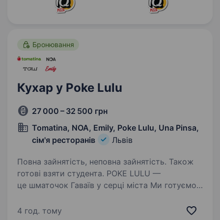
Бронювання
Кухар у Poke Lulu
27 000 – 32 500 грн
Tomatina, NOA, Emily, Poke Lulu, Una Pinsa,
сім'я ресторанів
Львів
Повна зайнятість, неповна зайнятість. Також
готові взяти студента. POKE LULU —
це шматочок Гаваїв у серці міста Ми готуємо
соковиті поке, яскраві боули та фірмові суші-
бургери, щоб кожен гість відчув легкість,
4 год. тому