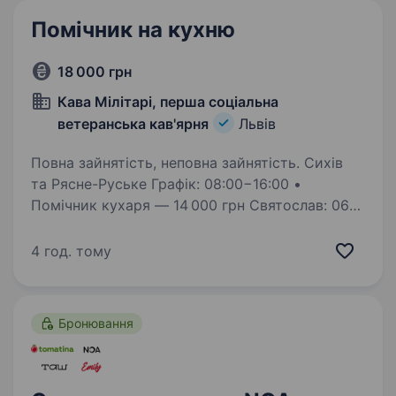
Помічник на кухню
18 000 грн
Кава Мілітарі, перша соціальна
ветеранська кав'ярня
Львів
Повна зайнятість, неповна зайнятість. Сихів
та Рясне-Руське Графік: 08:00−16:00 •
Помічник кухаря — 14 000 грн Святослав: 067
171 76 11 Ірина: 066 584 23 35 Деталі —
телефоном або в повідомленнях.
4 год. тому
Бронювання