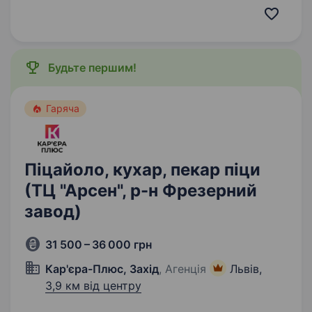
CE; наявність 95 коду; наявність чіп-карти
водія; знання базових правил проходження
кордону та роботи з документами;
відповідальність,…
Будьте першим!
Гаряча
Піцайоло, кухар, пекар піци
(ТЦ "Арсен", р-н Фрезерний
завод)
31 500 – 36 000 грн
Кар'єра-Плюс, Захід
, Агенція
Львів,
3,9 км від центру