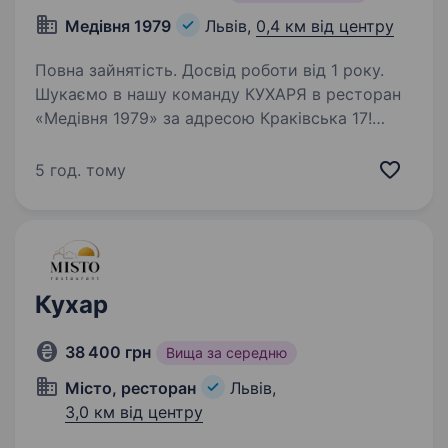
Медівня 1979
Львів,
0,4 км від центру
Повна зайнятість. Досвід роботи від 1 року.
Шукаємо в нашу команду КУХАРЯ в ресторан
«Медівня 1979» за адресою Краківська 17!
Обов’язки: Приготування страв згідно
з технологічними картами; Контроль якості
5 год. тому
та подачі готових страв; Дотримання
санітарних…
Кухар
38 400 грн
Вища за середню
Місто, ресторан
Львів,
3,0 км від центру