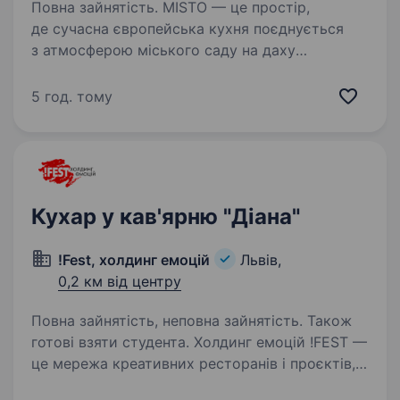
Повна зайнятість. MISTO — це простір,
де сучасна європейська кухня поєднується
з атмосферою міського саду на даху
та бездоганним сервісом! Ми створюємо
місце, куди хочеться повертатись.
5 год. тому
Запрошуємо до команди Кухаря гарячого
процесу!…
Кухар у кав'ярню "Діана"
!Fest, холдинг емоцій
Львів,
0,2 км від центру
Повна зайнятість, неповна зайнятість. Також
готові взяти студента. Холдинг емоцій !FEST —
це мережа креативних ресторанів і проєктів,
що формують культуру гостинності у Львові