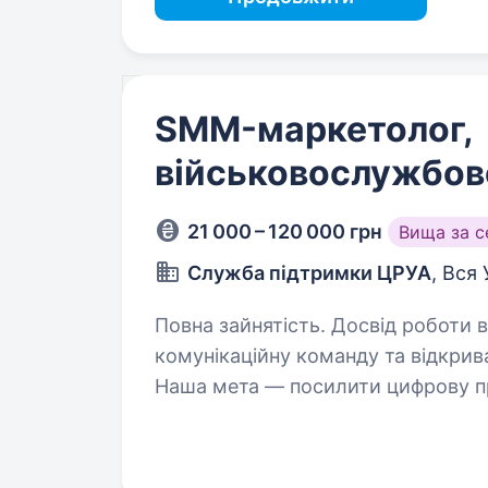
SMM-маркетолог,
військовослужбов
21 000 – 120 000 грн
Вища за 
Служба підтримки ЦРУА
, Вся 
Повна зайнятість. Досвід роботи від 1 року. 411 полк «
комунікаційну команду та відкрив
Наша мета — посилити цифрову пр
підтримати фандрейзинг та забез