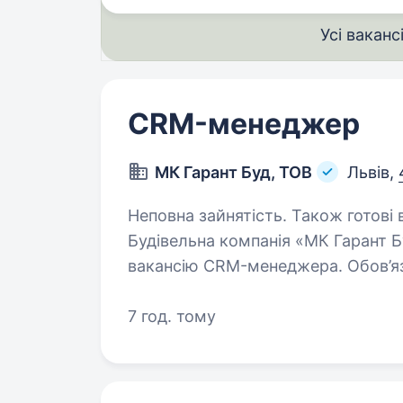
Усі ваканс
CRM-менеджер
МК Гарант Буд, ТОВ
Львів,
Неповна зайнятість. Також готові в
Будівельна компанія «МК Гарант Б
вакансію CRM-менеджера. Обов’язки: ведення сайту, с
в соцмережах, месенджерах тощо; аналітика отриманих дан
автоматизація…
7 год. тому