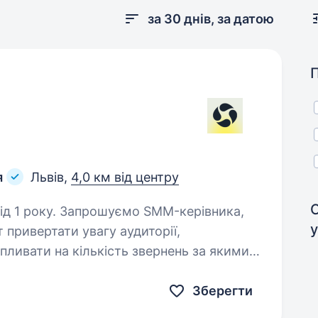
за 30 днів, за датою
я
Львів,
4,0 км від центру
 SMM-керівника,
у
т привертати увагу аудиторії,
пливати на кількість звернень за якими
ь продаж. Який вміє…
Зберегти