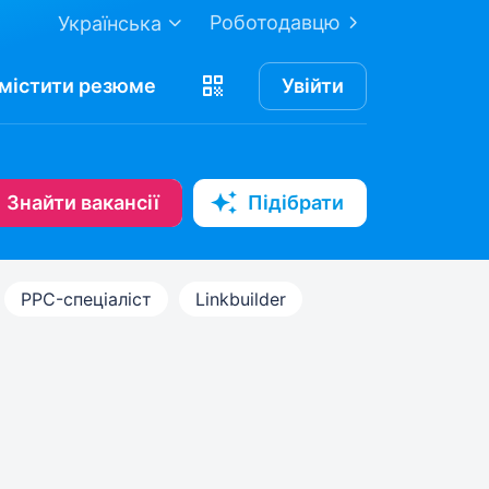
Роботодавцю
Українська
містити
резюме
Увійти
Знайти вакансії
Підібрати
PPC-спеціаліст
Linkbuilder