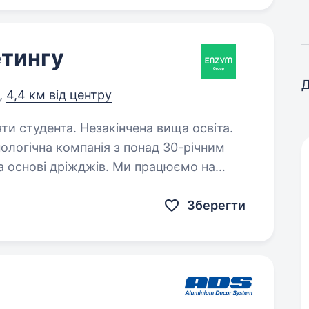
етингу
Д
,
4,4 км від центру
яти студента. Незакінчена вища освіта.
ологічна компанія з понад 30-річним
на основі дріжджів. Ми працюємо на
 рішення для харчової промисловості
Зберегти