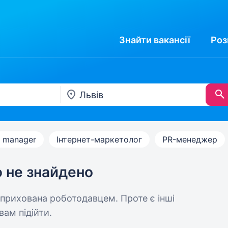
Знайти
вакансії
Роз
g manager
Інтернет-маркетолог
PR-менеджер
ю не знайдено
 прихована роботодавцем. Проте є інші
вам підійти.