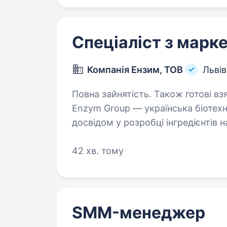
Спеціаліст з марк
Компанія Ензим, ТОВ
Львів
Повна зайнятість. Також готові вз
Enzym Group — українська біотехн
досвідом у розробці інгредієнтів 
міжнародних ринках та створюємо
та тваринництва…
42 хв. тому
SMM-менеджер