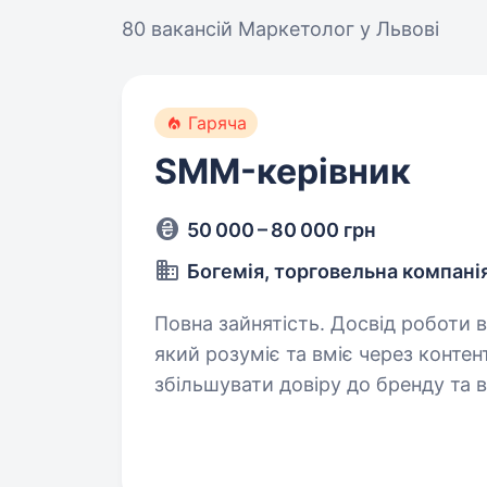
80 вакансій
Маркетолог у Львові
Гаряча
SMM-керівник
50 000 – 80 000 грн
Богемія, торговельна компані
Повна зайнятість. Досвід роботи від 1 року. Запрошуємо
який розуміє та вміє через контен
збільшувати довіру до бренду та в
буде відбуватися велика кількіст