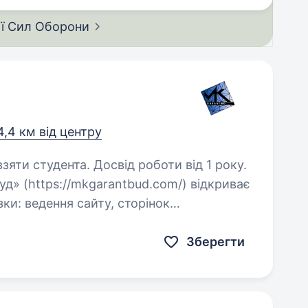
ії Сил
Оборони
4,4 км від центру
зяти студента. Досвід роботи від 1 року.
уд» (https://mkgarantbud.com/) відкриває
торінок
их,
Зберегти