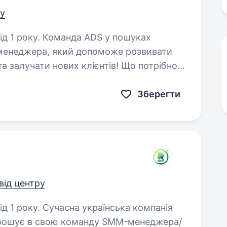
ру
 ADS у пошуках
-менеджера, який допоможе розвивати
а залучати нових клієнтів! Що потрібно
реалізації SMM — стратегії;…
Зберегти
від центру
аїнська компанія
апрошує в свою команду SMM-менеджера/