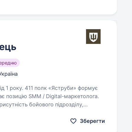
ець
середню
Україна
Яструби» формує
ає позицію SMM / Digital-маркетолога.
исутність бойового підрозділу,
печити якісне інформування…
Зберегти