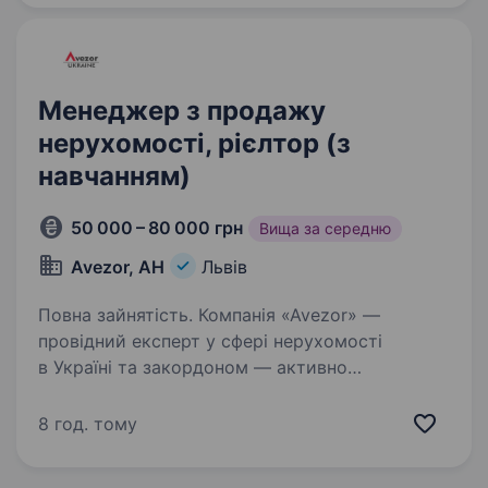
стажування, супровід…
Менеджер з продажу
нерухомості, рієлтор (з
навчанням)
50 000 – 80 000 грн
Вища за середню
Avezor, АН
Львів
Повна зайнятість. Компанія «Avezor» —
провідний експерт у сфері нерухомості
в Україні та закордоном — активно
розширюється та запрошує нових фахівців
у свою команду. Кого ми шукаємо: Амбітних і
8 год. тому
мотивованих людей, які прагнуть…