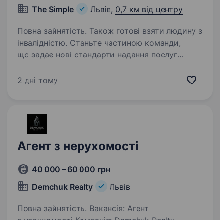
The Simple
Львів,
0,7 км від центру
Повна зайнятість. Також готові взяти людину з
інвалідністю. Станьте частиною команди,
що задає нові стандарти надання послуг
на ринку нерухомості, які побудовані на
щирості та довірі до нашої професії.
2 дні тому
«SIMPLE» — агенція нерухомості нового
покоління. Ми компанія, ставши…
Агент з нерухомості
40 000 – 60 000 грн
Demchuk Realty
Львів
Повна зайнятість. Вакансія: Агент