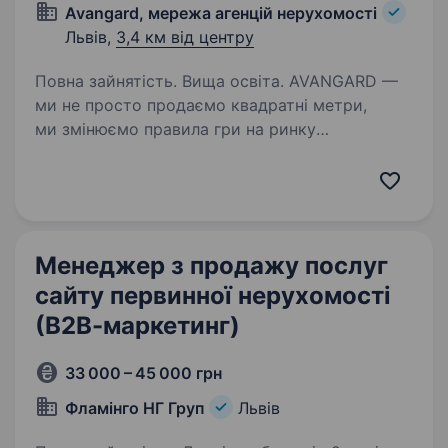
Avangard, мережа агенцій нерухомості
Львів,
3,4 км від центру
Повна зайнятість. Вища освіта. AVANGARD —
ми не просто продаємо квадратні метри,
ми змінюємо правила гри на ринку
нерухомості України. Ми активно
розвиваємось і працюємо у 9 містах України:
Київ, Дніпро, Львів, Запоріжжя, Черкаси,
Вінниця, Кам’янське,…
Менеджер з продажу послуг
сайту первинної нерухомості
(В2В-маркетинг)
33 000 – 45 000 грн
Фламінго НГ Груп
Львів