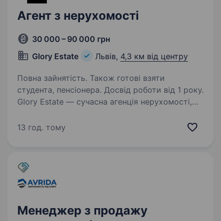
Агент з нерухомості
30 000 – 90 000 грн
Glory Estate
Львів,
4,3 км від центру
Повна зайнятість. Також готові взяти
студента, пенсіонера. Досвід роботи від 1 року.
Glory Estate — сучасна агенція нерухомості,
яка успішно працює на ринку продажу
та оренди нерухомості. Ми допомагаємо
13 год. тому
клієнтам купувати, продавати та орендувати
житлову й комерційну нерухомість,
забезпечуючи професійний…
Менеджер з продажу