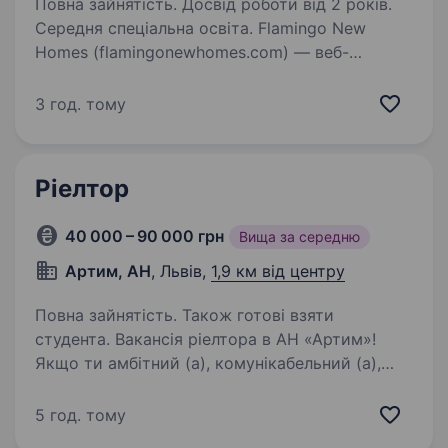
Повна зайнятість. Досвід роботи від 2 років.
Середня спеціальна освіта. Flamingo New
Homes (flamingonewhomes.com) — веб-
платформа, що об'єднує забудовників
та покупців лише первинної нерухомості.
3 год. тому
Це сучасний маркетплейс новобудов із
власними технологічними рішеннями для
девелоперів,…
Ріелтор
40 000 – 90 000 грн
Вища за середню
Артим, АН
, Львів,
1,9 км від центру
Повна зайнятість. Також готові взяти
студента. Вакансія ріелтора в АН «Артим»!
Якщо ти амбітний (а), комунікабельний (а),
любиш спілкуватися з людьми та хочеш
заробляти від 40 000 грн/міс + запрошуємо
5 год. тому
у команду! Що ми пропонуємо: Навчання,