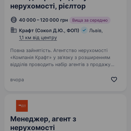
нерухомості, рієлтор
40 000 – 120 000 грн
Вища за середню
Крафт (Сокол Д.Ю., ФОП)
Львів,
1,1 км від центру
Повна зайнятість. Агентство нерухомості
«Компанія Крафт» у зв’язку з розширенням
відділів проводить набір агентів з продажу
нерухомості. Якщо хочеш працювати
в дружньому колективі професіоналів у сфері
вчора
нерухомості — тоді тобі до нас…
Менеджер, агент з
нерухомості