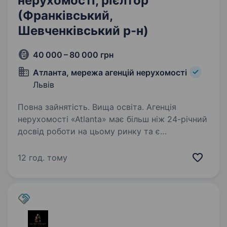
нерухомості, рієлтор
(Франківський,
Шевченківський р-н)
40 000 – 80 000 грн
Атланта, мережа агенцій нерухомості
Львів
Повна зайнятість. Вища освіта. Агенція
нерухомості «Atlanta» має більш ніж 24-річний
досвід роботи на цьому ринку та є
найбільшою серед агенцій в Україні!
Запрошуємо активних, комунікабельних
12 год. тому
та амбіційних людей приєднатися до дружньої
команди…