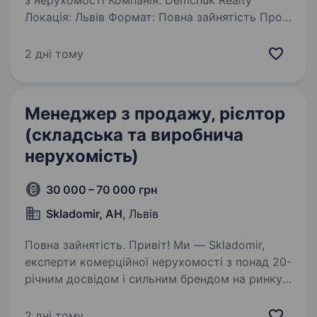
з нерухомості Компанія: Demchuk Realty
Локація: Львів Формат: Повна зайнятість Про
нас: Агенція нерухомості «Demchuk Realty» —
це сучасна і динамічна компанія з потужним
2 дні тому
брендом на ринку нерухомості…
Менеджер з продажу, рієлтор
(складська та виробнича
нерухомість)
30 000 – 70 000 грн
Skladomir, АН
, Львів
Повна зайнятість. Привіт! Ми — Skladomir,
експерти комерційної нерухомості з понад 20-
річним досвідом і сильним брендом на ринку.
Наша спеціалізація — продаж та оренда
складських і виробничих приміщень, а також
2 дні тому