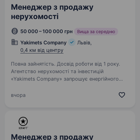
Менеджер з продажу
нерухомості
50 000 – 100 000 грн
Вища за середню
Yakimets Company
Львів,
0,4 км від центру
Повна зайнятість. Досвід роботи від 1 року.
Агентство нерухомості та інвестицій
«Yakimets Company» запрошує енергійного
та амбіційного кандидата на посаду
«Менеджер з продажу нерухомості». Команда
вчора
Yakimets Company працює по всій Україні.
У зв’язку з відкриттям…
Менеджер з продажу