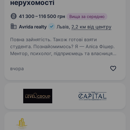
нерухомості
41 300 – 116 500 грн
Вища за середню
Avrida realty
Львів,
2,2 км від центру
Повна зайнятість. Також готові взяти
студента. Познайомимось? Я — Аліса Фішер.
Ментор, психолог, підприємець та власниця
сервісної компанії з нерухомості вже 15 років
Про нас: Ми — команда Avrida, яка змінює
вчора
правила гри в нерухомості. Наша місія
проста — допомагати…