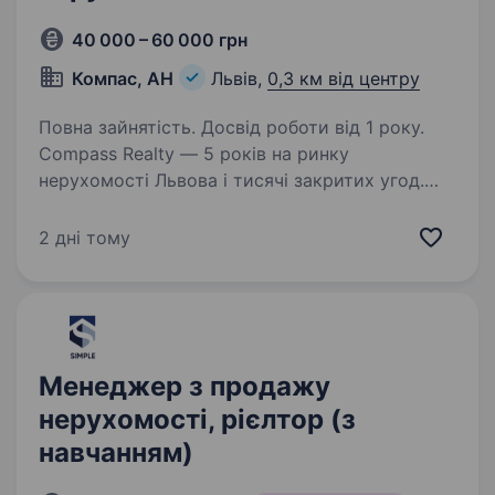
40 000 – 60 000 грн
Компас, АН
Львів,
0,3 км від центру
Повна зайнятість. Досвід роботи від 1 року.
Compass Realty — 5 років на ринку
нерухомості Львова і тисячі закритих угод.
Шукаємо в команду агента з нерухомості.
Переваги роботи в Compass Realty: Навчання
2 дні тому
від А до Я і підтримка з перших днів. На старті
ви не залишитесь…
Менеджер з продажу
нерухомості, рієлтор (з
навчанням)