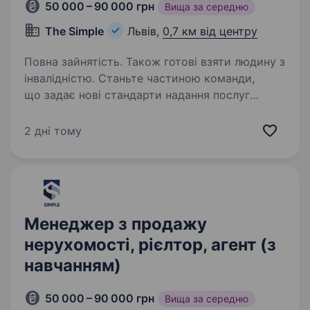
50 000 – 90 000 грн
Вища за середню
The Simple
Львів,
0,7 км від центру
Повна зайнятість. Також готові взяти людину з
інвалідністю. Станьте частиною команди,
що задає нові стандарти надання послуг
на ринку нерухомості, які побудовані на
щирості та довірі до нашої професії.
2 дні тому
«SIMPLE» — агенція нерухомості нового
покоління. Ми компанія, ставши…
Менеджер з продажу
нерухомості, рієлтор, агент (з
навчанням)
50 000 – 90 000 грн
Вища за середню