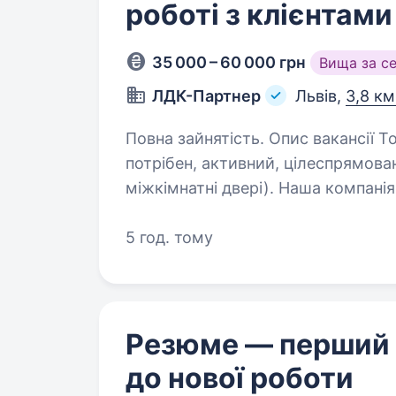
роботі з клієнтами
35 000 – 60 000 грн
Вища за с
ЛДК-Партнер
Львів,
3,8 км
Повна зайнятість. Опис вакансії Торгово виробничій компанії ЛДК- партнер,
потрібен, активний, цілеспрямова
міжкімнатні двері). Наша компані
дверей тм Портала упродовж…
5 год. тому
Резюме — перший
до нової роботи