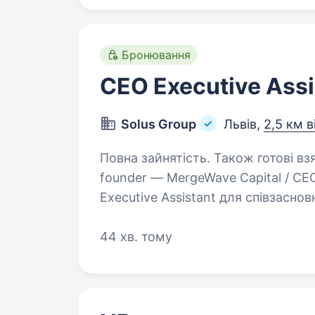
Бронювання
CEO Executive Assi
Solus Group
Львів,
2,5 км в
Повна зайнятість. Також готові взяти студента. Execu
founder — MergeWave Capital / CEO — 
Executive Assistant для співзасно
Capital та founder & CEO Solus G
44 хв. тому