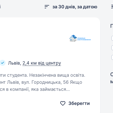
і
за 30 днів, за датою
Львів,
2,4 км від центру
яти студента. Незакінчена вища освіта.
нт Львів, вул. Городницька, 56 Якщо
я в компанії, яка займається
ерел енергії та технологій
Зберегти