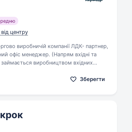
ередню
 від центру
ний офіс менеджер. (Напрям вхідні та
я займається виробництвом вхідних
Зберегти
 крок