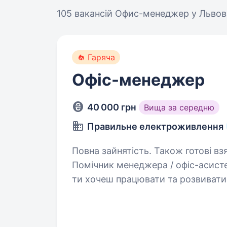
105 вакансій
Офис-менеджер у Львов
Гаряча
Офіс-менеджер
40 000 грн
Вища за середню
Правильне електроживлення
Повна зайнятість. Також готові вз
Помічник менеджера / офіс-асисте
ти хочеш працювати та розвиватис
впровадженням альтернативних дж
енергозбереження, запрошуємо…