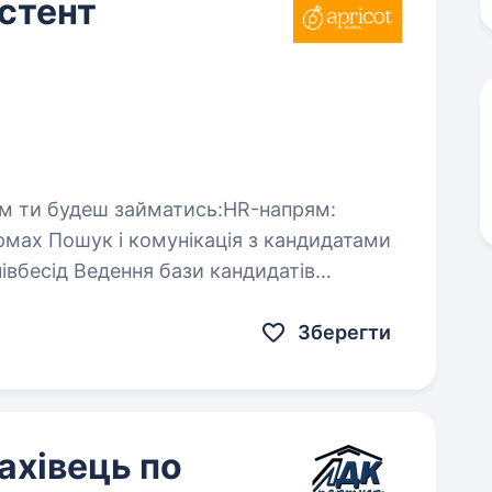
стент
ндидатами
и кандидатів
бордингу…
Зберегти
ахівець по