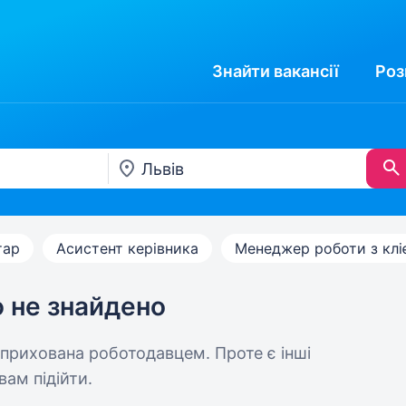
Знайти
вакансії
Роз
тар
Асистент керівника
Менеджер роботи з клі
ю не знайдено
 прихована роботодавцем. Проте є інші
вам підійти.