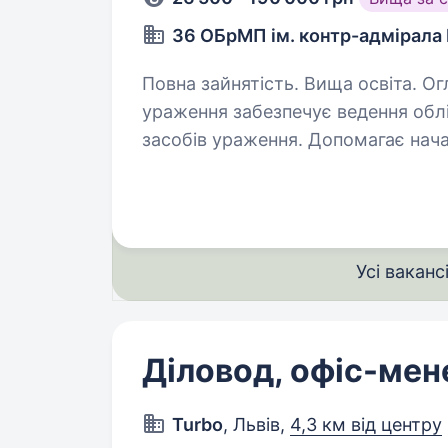
36 ОБрМП ім. контр-адмірала
Повна зайнятість. Вища освіта. Огляд Помічник начальника служби засобів
ураження забезпечує ведення облік
засобів ураження. Допомагає нача
документації, контролі складів та 
Усі ваканс
Діловод, офіс-ме
Turbo
, Львів,
4,3 км від центру