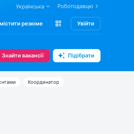
Роботодавцю
Українська
містити
резюме
Увійти
Знайти вакансії
Підібрати
єнтами
Координатор