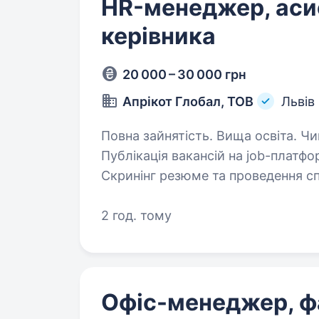
HR-менеджер, аси
керівника
20 000 – 30 000 грн
Апрікот Глобал, ТОВ
Львів
Повна зайнятість. Вища освіта. Чим ти будеш займатись:HR-напрям:
Публікація вакансій на job-платформах Пошук і комунікація з ка
Скринінг резюме та проведення співбесід Ведення баз
та працівників Організація он
2 год. тому
Офіс-менеджер, ф