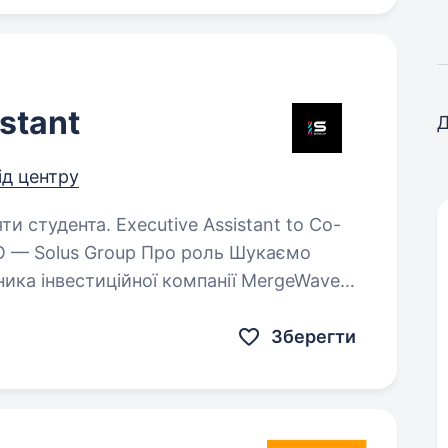
stant
Д
ід центру
tive Assistant to Co-
Solus Group Про роль Шукаємо
вника інвестиційної компанії MergeWave
roup (web3-акселератор)…
Зберегти