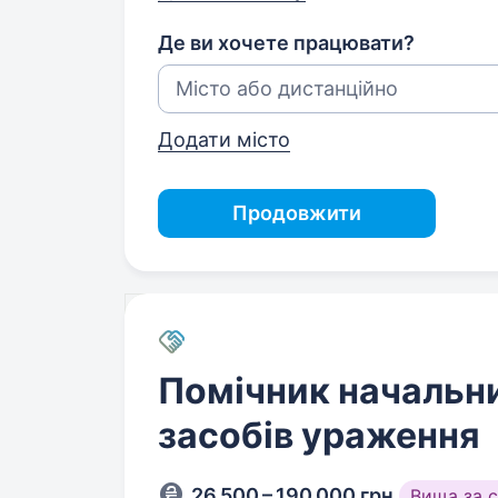
Де ви хочете працювати?
Додати місто
Продовжити
Помічник начальн
засобів ураження
26 500 – 190 000 грн
Вища за 