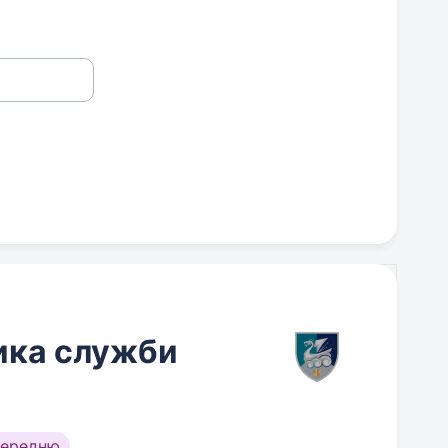
ика служби
середню