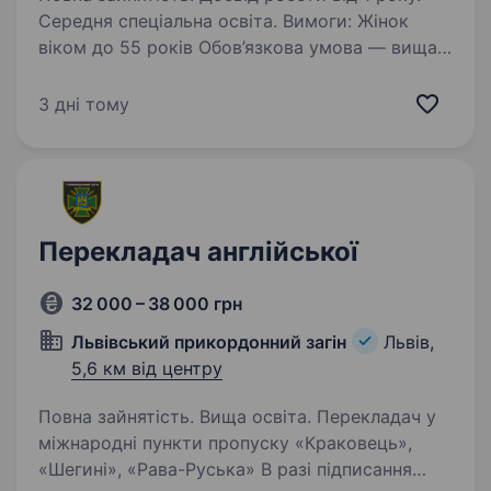
Середня спеціальна освіта. Вимоги: Жінок
віком до 55 років Обов’язкова умова — вища
освіта Вільне володіння однією або кількома
іноземними мовами: — англійська — польська
3 дні тому
(інші мови — перевага) Умови роботи:
Стабільну роботу за контрактом…
Перекладач англійської
32 000 – 38 000 грн
Львівський прикордонний загін
Львів,
5,6 км від центру
Повна зайнятість. Вища освіта. Перекладач у
міжнародні пункти пропуску «Краковець»,
«Шегині», «Рава-Руська» В разі підписання