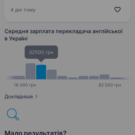
контракту жінкою чоловікові надається
відстрочка від мобілізації Місце служби: м.
4 дні тому
Львів (аеропорт) або Львівська область…
Середня зарплата перекладача англійської
в Україні
32500 грн
18 000 грн
82 000 грн
Докладніше
Мало результатів?