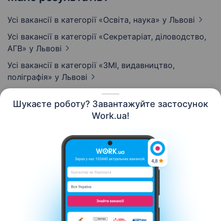
Усі вакансії в категорії «Освіта, наука»
у Львові
Усі вакансії в категорії «Секретаріат, діловодство,
АГВ»
у Львові
Усі вакансії в категорії «ЗМІ, видавництво,
поліграфія»
у Львові
Шукаєте роботу? Завантажуйте застосунок
Work.ua!
Українська
Ресурси
Контакти
Про нас
Кар’єра