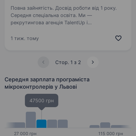
Повна зайнятість. Досвід роботи від 1 року.
Середня спеціальна освіта. Ми —
рекрутингова агенція TalentUp і
ми допомагаємо компаніям знаходити людей,
які дійсно підходять для роботи та можуть
1 тиж. тому
підсилити команду. Працюємо з вакансіями
різних напрямів — від виробничих і технічних
спеціальностей…
Стор. 1 з 2
Середня зарплата програміста
мікроконтролерів
у Львові
47500 грн
27 000 грн
115 000 грн