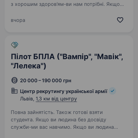
з хорошим здоров’ям-ви нам потрібні. Якщо
вам вручили повістку-ми вам потрібні.
Переведення чинних військовослужбовців з
вчора
підрозділів ЗСУ та МВС НЕ…
Пілот БПЛА ("Вампір", "Мавік",
"Лелека")
20 000 – 190 000 грн
Центр рекрутингу української армії
Львів,
1,3 км від центру
Повна зайнятість. Також готові взяти
студента. Якщо ви людина без досвіду
служби-ми вас навчимо. Якщо ви людина
з хорошим здоров’ям-ви нам потрібні. Пусти