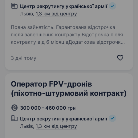
Центр рекрутингу української армії
Львів,
1,3 км від центру
Повна зайнятість. Гарантована відстрочка
після завершення контракту!Відстрочка після
контракту від 6 місяцівДодаткова відстрочка
за бойові завдання за кожен місяць виконання
бойових завдань +1 місяць до загальної
3 дні тому
відстрочкиОбов’язки…
Оператор FPV-дронів
(піхотно-штурмовий контракт)
300 000 – 460 000 грн
Центр рекрутингу української армії
Львів,
1,3 км від центру