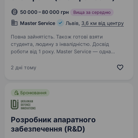
50 000 – 80 000 грн
Вища за середню
Master Service
Львів,
3,6 км від центру
Повна зайнятість. Також готові взяти
студента, людину з інвалідністю. Досвід
роботи від 1 року. Master Service — одна
з провідних компаній України у сфері ремонту
автомобільних агрегатів та сучасних систем
2 дні тому
електромобілів. Ми постійно розширюємо
напрямок EV та шукаємо спеціаліста,
автоелектрика/ діагноста електромобілів…
Бронювання
Розробник апаратного
забезпечення (R&D)