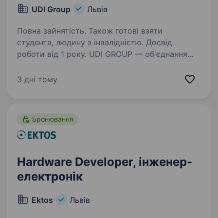
UDI Group
Львів
Повна зайнятість. Також готові взяти
студента, людину з інвалідністю. Досвід
роботи від 1 року. UDI GROUP — об'єднання
українських компаній у секторі оборони
та безпеки під загальним управлінням
3 дні тому
інвестиційного фонду Українські оборонні
інновації (UDI). Компанії групи є ліцензованими
виробниками та постачальниками…
Бронювання
Hardware Developer, інженер-
електронік
Ektos
Львів