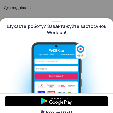
Докладніше
Шукаєте роботу? Завантажуйте застосунок
Work.ua!
Українська
Ресурси
Контакти
Про нас
Кар’єра
Новини Work.ua
Допомога
Умови використання
Роботодавцю
Ви роботодавець?