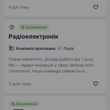
Tech. Шукаємо фахівця, який поєднуватиме
роботу з електронікою та технічний супровід
4 дні тому
військових користувачів наших виробів.
Наші…
Бронювання
Радіоелектронік
Компанія прихована
Львів
Повна зайнятість. Досвід роботи від 1 року.
Ми — лідери інновацій у сфері defense tech
технологій. Наша команда займається
розробкою роботизованих платформ
та безпілотних систем. Якщо вам цікава
5 днів тому
електроніка, робота з технікою та участь
у створенні сучасних…
Бронювання