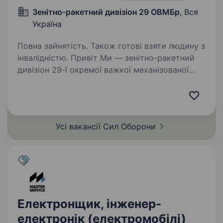
Зенітно-ракетний дивізіон 29 ОВМБр
, Вся
Україна
Повна зайнятість. Також готові взяти людину з
інвалідністю. Привіт Ми — зенітно-ракетний
дивізіон 29-ї окремої важкої механізованої
бригади, підрозділ, який стоїть на захисті неба
України. Наша місія — забезпечувати надійну
повітряну оборону, захищаючи підрозділи
бригади…
Усі вакансії Сил
Оборони
Електронщик, інженер-
електронік (електромобілі)