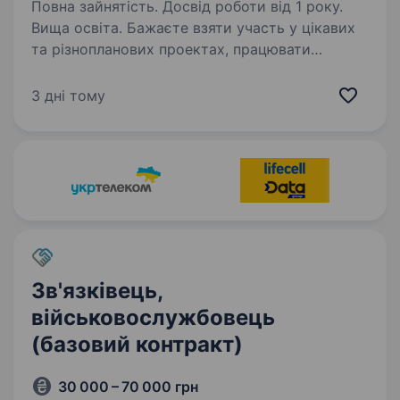
Повна зайнятість. Досвід роботи від 1 року.
Вища освіта. Бажаєте взяти участь у цікавих
та різнопланових проектах, працювати
з найновішим обладнанням, використовуючи
передові технології, брати участь у створенні
3 дні тому
унікальних пристроїв, які народжуватимуться
прямо у вас…
Зв'язківець,
військовослужбовець
(базовий контракт)
30 000 – 70 000 грн