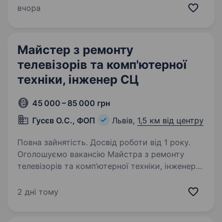
ворожу кров — керуй Вампіром! Стань
вчора
оператором «Бобер» — перегризи горло
ворогу! Лелеки — це наш культурний…
Майстер з ремонту
телевізорів та комп'ютерної
техніки, інженер СЦ
45 000 – 85 000 грн
Гусєв О.С., ФОП
Львів,
1,5 км від центру
Повна зайнятість. Досвід роботи від 1 року.
Оголошуємо вакансію Майстра з ремонту
телевізорів та комп’ютерної техніки, інженера
для роботи в сервісному центрі. Ми шукаємо
відповідального та кваліфікованого фахівця,
2 дні тому
який хотів би приєднатися до нашої команди…