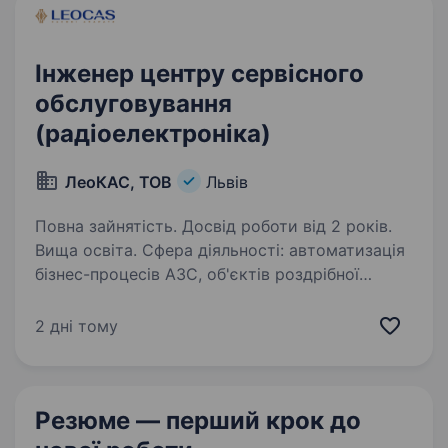
Інженер центру сервісного
обслуговування
(радіоелектроніка)
ЛеоКАС, ТОВ
Львів
Повна зайнятість. Досвід роботи від 2 років.
Вища освіта. Сфера діяльності: автоматизація
бізнес-процесів АЗС, об'єктів роздрібної
торгівлі. POS-системи. Апаратні рішення на
мікроконтролерах. Техніка сертифікована
2 дні тому
в системі УкрСЕПРО, внесена до Державного
реєстру РРО України…
Резюме — перший крок
до