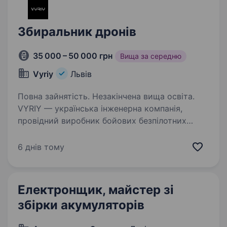
Збиральник дронів
35 000 – 50 000 грн
Вища за середню
Vyriy
Львів
Повна зайнятість. Незакінчена вища освіта.
VYRIY — українська інженерна компанія,
провідний виробник бойових безпілотних
комплексів, активно впроваджує системи
роботизації війни та рішення з локалізованих
6 днів тому
комплектуючих. Ми ростемо, розширюємо
команду та шукаємо…
Електронщик, майстер зі
збірки акумуляторів