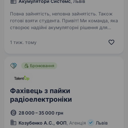
Акумулятори Системс
, Львів
Повна зайнятість, неповна зайнятість. Також
готові взяти студента. Привіт! Ми команда, яка
створює надійні акумуляторні рішення для
різних сфер: від компактних пристроїв
до потужних батарей для електротранспорту
1 тиж. тому
та промислових систем. Якщо ти хочеш
долучитися до розробки та збірки…
Бронювання
Фахівець з пайки
радіоелектроніки
28 000 – 35 000 грн
Козубенко А.С., ФОП
, Агенція
Львів