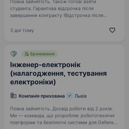
Повна зайнятість. Також готові взяти
студента. Гарантова відсрочка після
завершення контракту !Відстрочка після
контракту від 6 місяцівДодаткова відстрочка
за бойові завданняза кожен місяць виконання
3 дні тому
бойових завдань+3 місяці до загальної
відстрочкиОбов’язки…
Бронювання
Інженер-електронік
(налагодження, тестування
електроніки)
Компанія прихована
Львів
Повна зайнятість. Досвід роботи від 2 років.
Ми — команда, що розробляє робототехнічні
платформи та безпілотні системи для Defense