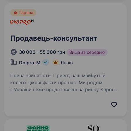
CONVERSE,…
Гаряча
Продавець-консультант
30 000 – 55 000 грн
Вища за середню
Dnipro-M
Львів
Повна зайнятість. Привіт, наш майбутній
колего Цікаві факти про нас: Ми родом
з України і вже представлені на ринку Європи,
а саме в: Польщі, Чехії, Словаччині, Угорщині
та Іспанії; Мережа фірмових салонів 600+
Мережа сервісних…