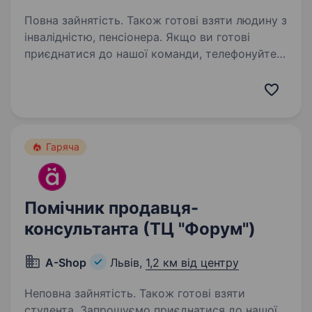
Повна зайнятість. Також готові взяти людину з
інвалідністю, пенсіонера. Якщо ви готові
приєднатися до нашої команди, телефонуйте!
Будемо раді бачити вас у нашій команді!
Запрошуємо до нашої команди продавця!
Якщо ти шукаєш стабільну роботу, готовий
навчатися і хочеш працювати в дружньому…
Гаряча
Помічник продавця-
консультанта (ТЦ "Форум")
A-Shop
Львів,
1,2 км від центру
Неповна зайнятість. Також готові взяти
студента. Запрошуємо приєднатися до нашої