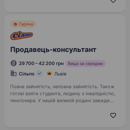
тебе TM MIRUMIKA — всеукраїнська…
Гаряча
Продавець-консультант
29 700 – 42 200 грн
Вища за середню
Сільпо
Львів
Повна зайнятість, неповна зайнятість. Також
готові взяти студента, людину з інвалідністю,
пенсіонера. У нашій великій родині завжди
раді талановитим і наполегливим! Тож якщо
ви енергійні, ввічливі, вам подобається
спілкуватися з людьми — приєднуйтеся!
Вашими основними обов’язками будуть: