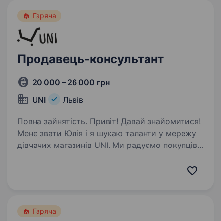
Люб’язне обслуговування…
Гаряча
Продавець-консультант
20 000 – 26 000 грн
UNI
Львів
Повна зайнятість. Привіт! Давай знайомитися!
Мене звати Юлія і я шукаю таланти у мережу
дівчачих магазинів UNI. Ми радуємо покупців
WOW-обслуговуванням, позитивними
емоціями та крутими товарами вже більше
трьох років та не зупиняємося…
Гаряча