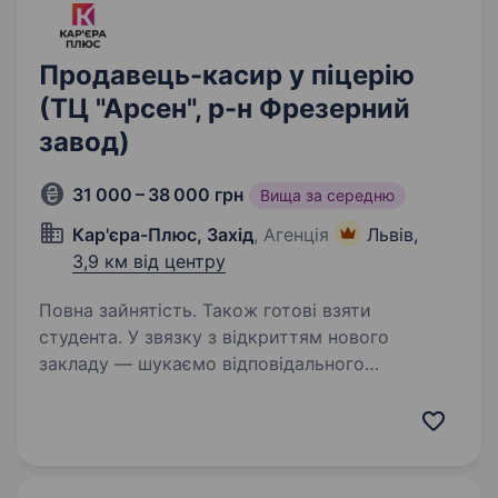
Продавець-касир у піцерію
(ТЦ "Арсен", р-н Фрезерний
завод)
31 000 – 38 000 грн
Вища за середню
Кар'єра-Плюс, Захід
, Агенція
Львів,
3,9 км від центру
Повна зайнятість. Також готові взяти
студента. У звязку з відкриттям нового
закладу — шукаємо відповідального
та комунікабельного Продавця-касира
команду піцерії IQ Pizza!Доступна якість,
теплий сервіс — усе починається з тебе.
Обов’язки: Приймати замовлення…