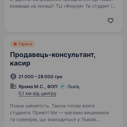
команди на локації: ТЦ «Форум» Ти студент і
хочеш почати працювати? Тоді це вакансія для
тебе. Ми шукаємо помічників для роботи
в торговому залі. З нашим графіком
ти встигатимеш…
Гаряча
Продавець-консультант,
касир
21 000 – 28 000 грн
Ярема М.С., ФОП
Львів,
0,1 км від центру
Повна зайнятість. Також готові взяти
студента. Привіт! Ми — магазин вишиванок
та сувенірів, що знаходиться у Львові.
Запрошуємо на посаду продавця-