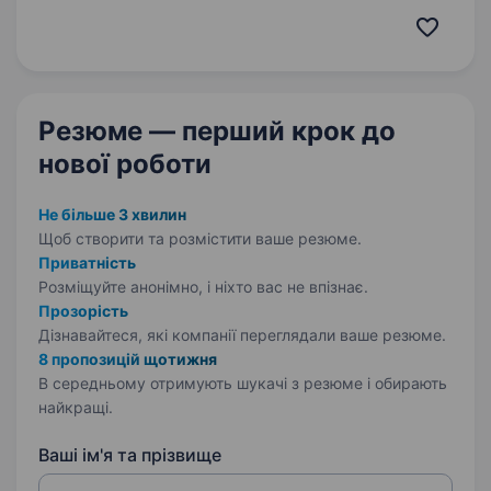
консультанта та касира людину, яка хоче
працювати в дружньому колективі
та розвиватися разом з нами. Що ти будеш…
Резюме — перший крок
до
нової роботи
Не більше 3 хвилин
Щоб створити та розмістити ваше
резюме.
Приватність
Розміщуйте анонімно, і ніхто вас не впізнає.
Прозорість
Дізнавайтеся, які компанії переглядали ваше резюме.
8 пропозицій щотижня
В середньому отримують шукачі з резюме і обирають
найкращі.
Ваші ім'я та прізвище