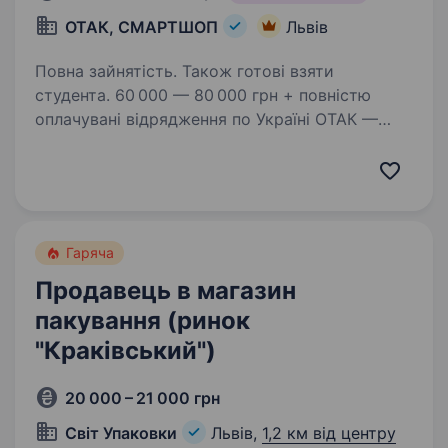
ОТАК, СМАРТШОП
Львів
Повна зайнятість. Також готові взяти
студента. 60 000 — 80 000 грн + повністю
оплачувані відрядження по Україні ОТАК —
це не просто робота, це можливість
заробляти, подорожувати та будувати кар'єру
в одній з найбільших мереж магазинів техніки
в Україні! Ми 20+…
Гаряча
Продавець в магазин
пакування (ринок
"Краківський")
20 000 – 21 000 грн
Світ Упаковки
Львів,
1,2 км від центру