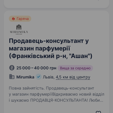
напрямку. Вміння працювати з клієнтами.
Вміння легко засвоювати…
Гаряча
Продавець-консультант у
магазин парфумерії
(Франківський р-н, "Ашан")
25 000 – 40 000 грн
Вища за середню
Mirumika
Львів,
4,5 км від центру
Повна зайнятість. Продавець-консультант
у магазин парфумеріїВідкриваємо новий відділ
і шукаємо ПРОДАВЦЯ-КОНСУЛЬТАНТА! Любиш
аромати, спілкування з людьми та хочеш
добре заробляти? Тоді ця вакансія саме для