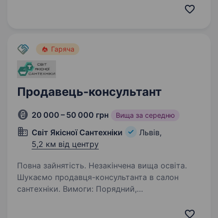
вище середньої гарантуємо. Проводимо
безкоштовне навчання. Вимоги: Бажаний
досвід роботи на посаді продавця-
консультанта…
Гаряча
Продавець-консультант
20 000 – 50 000 грн
Вища за середню
Світ Якісної Сантехніки
Львів,
5,2 км від центру
Повна зайнятість. Незакінчена вища освіта.
Шукаємо продавця-консультанта в салон
сантехніки. Вимоги: Порядний,
цілеспрямованний менеджер з продажу
сантехніки, що хоче розвиватись в данному