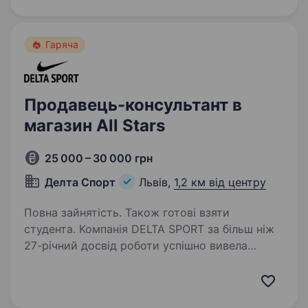
ми всьому навчимо! Головне розуміння,
що наша продукція може захистити
найважливіший…
Гаряча
Продавець-консультант в
магазин All Stars
25 000 – 30 000 грн
Делта Спорт
Львів,
1,2 км від центру
Повна зайнятість. Також готові взяти
студента. Компанія DELTA SPORT за більш ніж
27-річний досвід роботи успішно вивела
на ринок України понад 10 нових брендів
у сегменті sport та fashion. Сьогодні в нашому
портфелі бренди-лідери свого сегменту: NIKE,