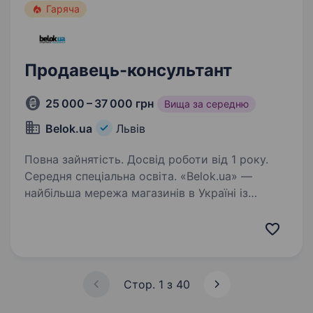
Гаряча
Продавець-консультант
25 000 – 37 000 грн
Вища за середню
Belok.ua
Львів
Повна зайнятість. Досвід роботи від 1 року.
Середня спеціальна освіта. «Belok.ua» —
найбільша мережа магазинів в Україні із
продажу спортивного харчування — запрошує
до своєї команди продавця-консультанта.
Шукаємо активного колегу, який/яка готовий
(а) надавати якісний сервіс клієнтам…
Стор. 1 з 40