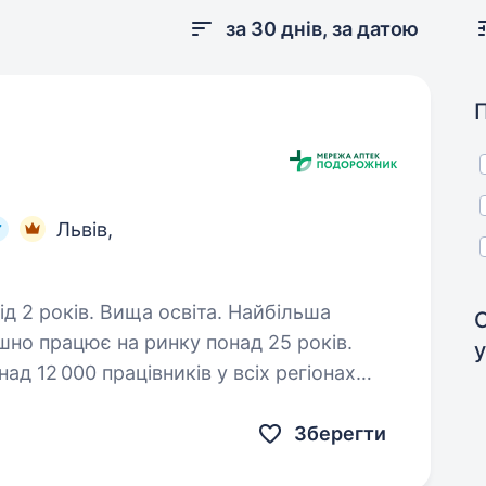
за 30 днів, за датою
Львів,
оків. Вища освіта. Найбільша
но працює на ринку понад 25 років.
у
д 12 000 працівників у всіх регіонах
м команди в пошуках HR-менеджера.…
Зберегти