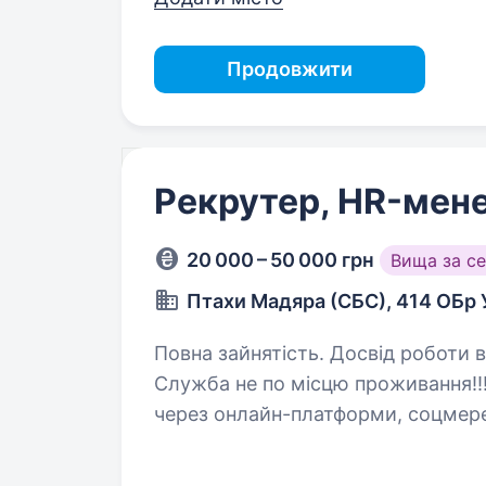
Продовжити
Рекрутер, HR-мен
20 000 – 50 000 грн
Вища за с
Птахи Мадяра (СБС), 414 ОБр
Повна зайнятість. Досвід роботи ві
Служба не по місцю проживання!!! Обов’язки пошук і 
через онлайн-платформи, соцмережі та інші кана