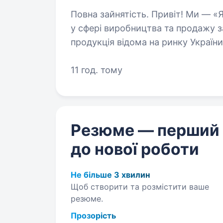
Повна зайнятість. Привіт! Ми — «Ярофрут», провідна українська компанія
у сфері виробництва та продажу з
продукція відома на ринку України
ми були визнані журналом…
11 год. тому
Резюме — перший
до нової роботи
Не більше 3 хвилин
Щоб створити та розмістити ваше
резюме.
Прозорість