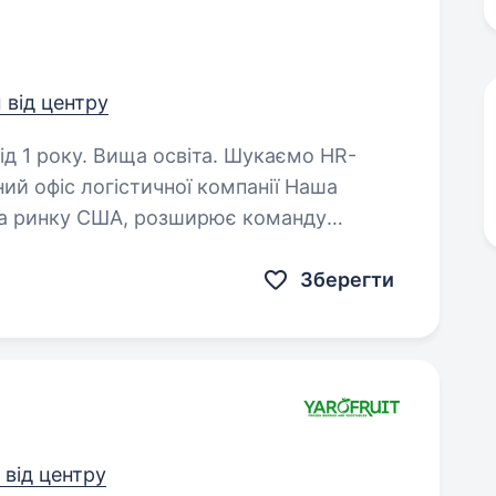
м від центру
ку. Вища освіта. Шукаємо HR-
офіс логістичної компанії Наша
на ринку США, розширює команду
ний український офіс. Робота може бути
Зберегти
 від центру