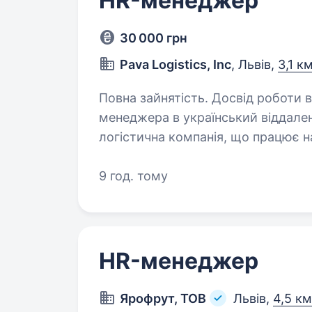
HR-менеджер
30 000 грн
Pava Logistics, Inc
, Львів,
3,1 к
Повна зайнятість. Досвід роботи від 1 ро
менеджера в український віддалений 
логістична компанія, що працює 
та шукає HR-менеджера у віддале
віддаленою,…
9 год. тому
HR-менеджер
Ярофрут, ТОВ
Львів,
4,5 км