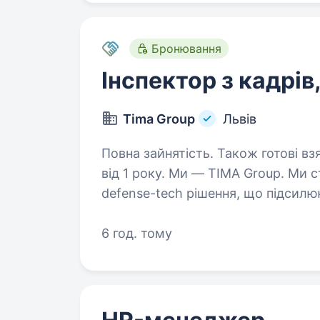
Бронювання
Інспектор з кадрів
Tima Group
Львів
Повна зайнятість. Також готові вз
від 1 року. Ми — TIMA Group. Ми створюємо надійні, точні та масштабовані
defense-tech рішення, що підсилю
незалежність України: від прототи
систем…
6 год. тому