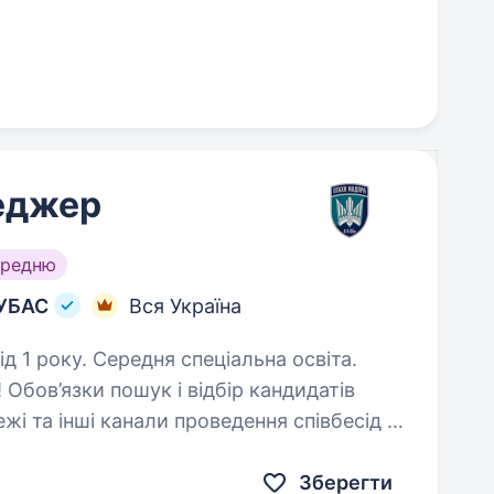
еджер
ередню
 УБАС
Вся Україна
д 1 року. Середня спеціальна освіта.
відбір кандидатів
ли проведення співбесід і
попереднього відбору кандидатів створення та підтримання актуальної…
Зберегти