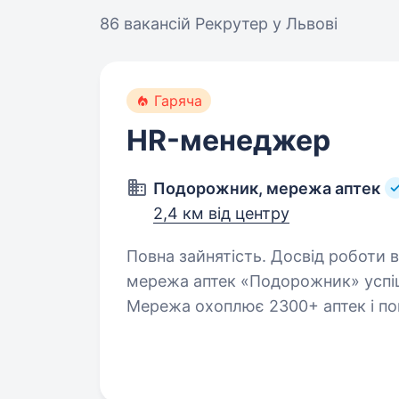
86 вакансій
Рекрутер у Львові
Гаряча
HR-менеджер
Подорожник, мережа аптек
2,4 км від центру
Повна зайнятість. Досвід роботи від 2 р
мережа аптек «Подорожник» успіш
Мережа охоплює 2300+ аптек і пона
України. У зв’язку з розширення