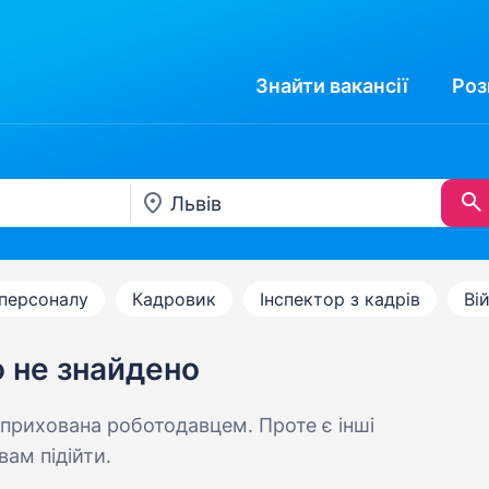
Знайти
вакансії
Роз
персоналу
Кадровик
Інспектор з кадрів
Ві
ю не знайдено
 прихована роботодавцем. Проте є інші
вам підійти.