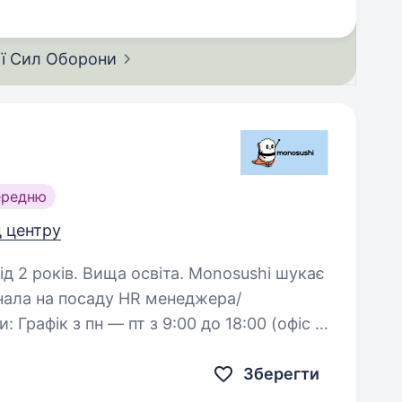
ії Сил
Оборони
ередню
д центру
. Вища освіта. Monosushi шукає
нала на посаду HR менеджера/
з дому) Обов’язки: Управління і розвиток…
Зберегти