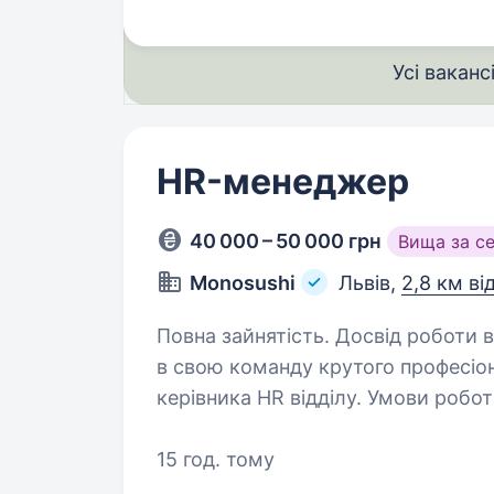
Усі ваканс
HR-менеджер
40 000 – 50 000 грн
Вища за с
Monosushi
Львів,
2,8 км ві
Повна зайнятість. Досвід роботи від 2 років
в свою команду крутого професіо
керівника HR відділу. Умови роботи: Графік з пн — пт з 9:00 до 18:00 (офіс +
віддалено 
15 год. тому