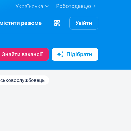
Роботодавцю
Українська
містити
резюме
Увійти
Знайти вакансії
Підібрати
йськовослужбовець