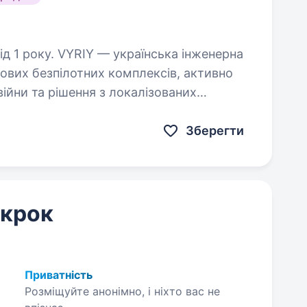
їнська інженерна
ових безпілотних комплексів, активно
ійни та рішення з локалізованих
зширюємо команду та шукаємо…
Зберегти
 крок
Приватність
Розміщуйте анонімно, і ніхто вас не