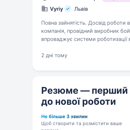
Vyriy
Львів
Повна зайнятість. Досвід роботи від 1 року. VYRIY — укра
компанія, провідний виробник бой
впроваджує системи роботизації в
комплектуючих. Ми ростемо, ро
2 дні тому
Резюме — перший
до нової роботи
Не більше 3 хвилин
Щоб створити та розмістити ваше