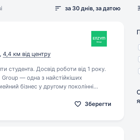
і
за 30 днів, за датою
,
4,4 км від центру
ти студента. Досвід роботи від 1 року.
мейний бізнес у другому поколінні
С
овк. Чотири бізнес-напрямки групи
печують…
Зберегти