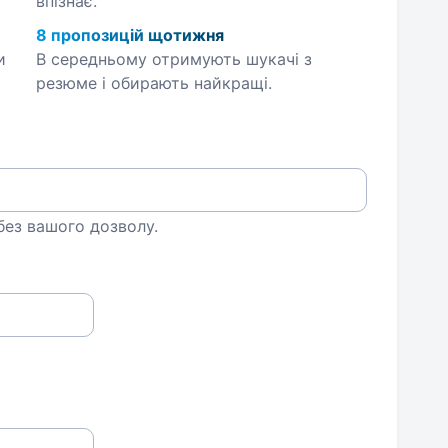
впізнає.
8 пропозицій щотижня
и
В середньому отримують шукачі з
резюме і обирають найкращі.
 без вашого дозволу.