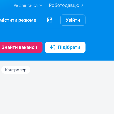
Роботодавцю
Українська
містити
резюме
Увійти
Знайти вакансії
Підібрати
Контролер