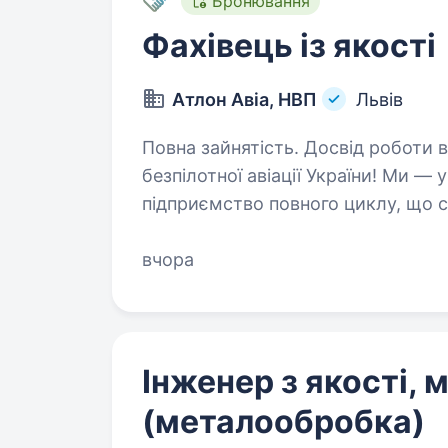
Бронювання
Фахівець із якості
Атлон Авіа, НВП
Львів
Повна зайнятість. Досвід роботи від 2 років. Приє
безпілотної авіації України! Ми — українське науково-виробниче
підприємство повного циклу, що с
та високотехнологічного виробниц
вчора
Інженер з якості, 
(металообробка)