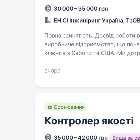
30 000 – 35 000 грн
ЕН СІ Інжиніринг Україна, ТзО
Повна зайнятість. Досвід роботи від 1 рок
виробниче підприємство, що понад
клієнтів з Європи та США. Ми дот
головне — цінуємо людей, які ст
вчора
Бронювання
Контролер якості
35 000 – 42 000 грн
Вища за с