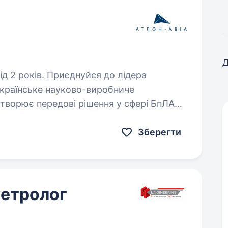
Д
днуйся до лідера
творює передові рішення у сфері БпЛА
тва. У зв’язку з активним…
Зберегти
метролог