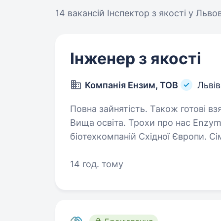
14 вакансій
Інспектор з якості у Львов
Інженер з якості
Компанія Ензим, ТОВ
Львів
Повна зайнятість. Також готові взя
Вища освіта. Трохи про нас Enzym Group — одна з найстійкіших
біотехкомпаній Східної Європи. Сі
родини українських підприємців В
та власна R&D лабораторія забез
14 год. тому