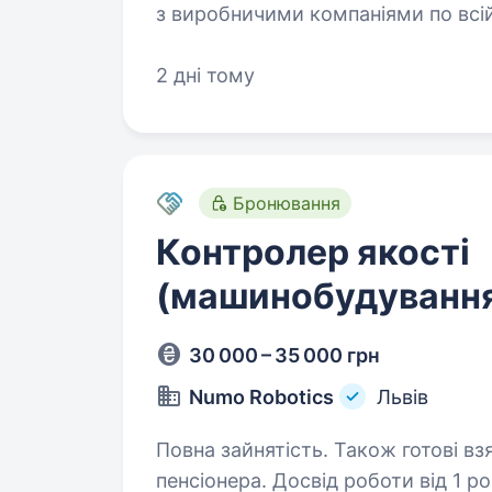
з виробничими компаніями по всій
знаходити сильних спеціалістів і 
розвиток і…
2 дні тому
Бронювання
Контролер якості
(машинобудуванн
30 000 – 35 000 грн
Numo Robotics
Львів
Повна зайнятість. Також готові вз
пенсіонера. Досвід роботи від 1 року