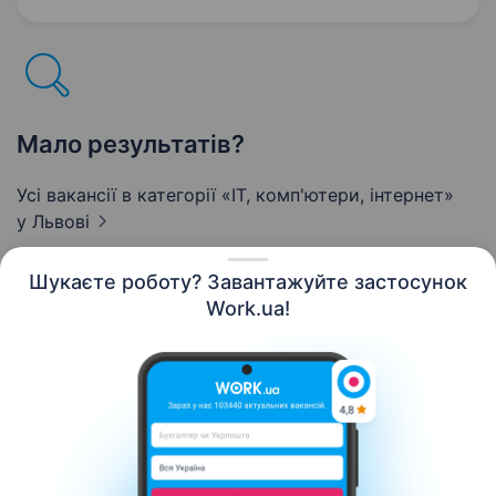
цінність — Команда, що надихає та дбає про
розвиток персоналу,…
Мало результатів?
Усі вакансії в категорії «IT, комп'ютери, інтернет»
у Львові
Шукаєте роботу? Завантажуйте застосунок
Work.ua!
Українська