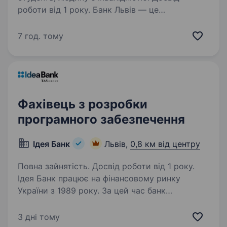
роботи від 1 року. Банк Львів — це
європейський банк, з іноземним капіталом,
що працює на території Заходу України з 1990
7 год. тому
року. Команда банку — це спільнота
однодумців та фахівців своєї справи. Тут
кожен розуміє свою роль та завжди…
Фахівець з розробки
програмного забезпечення
Ідея Банк
Львів,
0,8 км від центру
Повна зайнятість. Досвід роботи від 1 року.
Ідея Банк працює на фінансовому ринку
України з 1989 року. За цей час банк
зарекомендував себе як надійний фінансовий
партнер для клієнтів. Наша справжня
3 дні тому