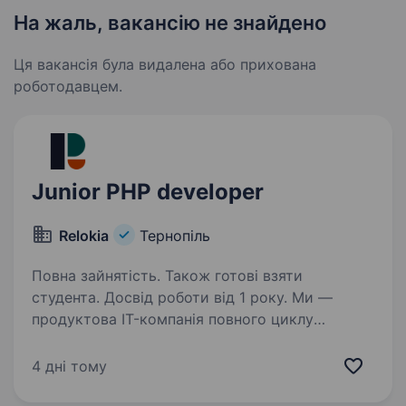
На жаль, вакансію не знайдено
Ця вакансія була видалена або прихована
роботодавцем.
Junior PHP developer
Relokia
Тернопіль
Повна зайнятість. Також готові взяти
студента. Досвід роботи від 1 року. Ми —
продуктова IT-компанія повного циклу
з власними рішеннями для бізнесу. Наш
продукт — сервіс міграції даних,
4 дні тому
що допомагає швидко, якісно та легко