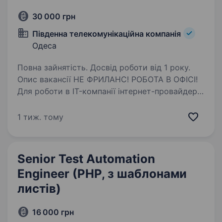
30 000 грн
Пiвденна телекомунiкацiйна компанiя
Одеса
Повна зайнятість. Досвід роботи від 1 року.
Опис вакансії НЕ ФРИЛАНС! РОБОТА В ОФІСІ!
Для роботи в IT-компанії інтернет-провайдері
запрошуємо junior\middle backend або fullstack
програмістів з досвідом 1−2 роки зі знанням
1 тиж. тому
основних мов веб-програмування PHP,…
Senior Test Automation
Engineer (PHP, з шаблонами
листів)
16 000 грн