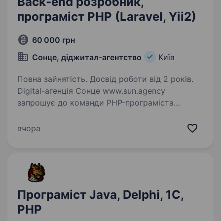
Back-end розробник,
програміст PHP (Laravel, Yii2)
60 000 грн
Сонце, діджитал-агентство
Київ
Повна зайнятість. Досвід роботи від 2 років.
Digital-агенція Сонце www.sun.agency
запрошує до команди PHP-програміста
Вимоги: гарні знання PHP, MySQL знання
Framework: Yii2 та або Laravel розуміння
вчора
та використання принципів ООП та патернів
проектування…
Програміст Java, Delphi, 1С,
PHP