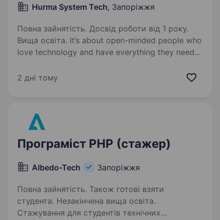
Hurma System Tech
, Запоріжжя
Повна зайнятість. Досвід роботи від 1 року.
Вища освіта. It’s about open-minded people who
love technology and have everything they need
to pursue their passion to create innovation. The
project trends to develop a web application that
2 дні тому
is a part of a medical platform…
Програміст PHP (стажер)
Albedo-Tech
Запоріжжя
Повна зайнятість. Також готові взяти
студента. Незакінчена вища освіта.
Стажування для студентів технічних