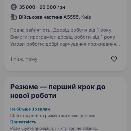
35 000 – 60 000 грн
Військова частина А5555
, Київ
Повна зайнятість. Досвід роботи від 1 року.
Вимоги: програміст досвід роботи від 1 року
Умови роботи: добрі харчування проживання
безкоштовно. Беремо напряму повний
супровід, навіть якщо в розшуку. Cлужба
1 тиж. тому
в тиловій частині. Обов’язки: Уважність
до деталей,…
Резюме — перший крок
до
нової роботи
Не більше 3 хвилин
Щоб створити та розмістити ваше
резюме.
Приватність
Розміщуйте анонімно, і ніхто вас не впізнає.