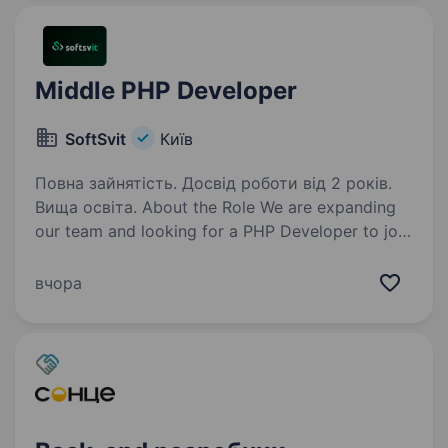
перемістити велику кількість даних з однієї
help desk платформи…
Middle PHP Developer
SoftSvit
Київ
Повна зайнятість. Досвід роботи від 2 років.
Вища освіта. About the Role We are expanding
our team and looking for a PHP Developer to join
our RnD department. You will work
on developing and maintaining internal products,
вчора
including CRM systems, CMS, marketing tools,
and…