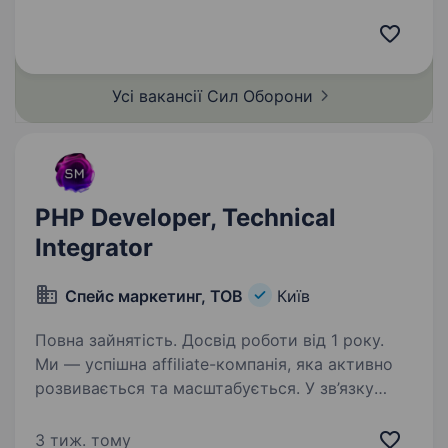
підрозділи. Обов’язки: Комплексна підтримка
та розвиток існуючих продуктів на всіх рівнях
стеку; Fullstack-розробка нових…
Усі вакансії Сил
Оборони
PHP Developer, Technical
Integrator
Спейс маркетинг, ТОВ
Київ
Повна зайнятість. Досвід роботи від 1 року.
Ми — успішна affiliate-компанія, яка активно
розвивається та масштабується. У зв’язку
з розширенням команди шукаємо інтегратора,
який підсилить нашу команду та стане
3 тиж. тому