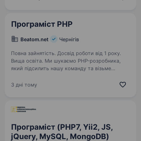
частиною професійного середовищ КИЇВ,
ОФІСНИЙ…
Програміст PHP
Beatom.net
Чернігів
Повна зайнятість. Досвід роботи від 1 року.
Вища освіта. Ми шукаємо PHP-розробника,
який підсилить нашу команду та візьме
на себе технічну реалізацію вебпроєктів. Якщо
ви вмієте працювати з кодом, активно
3 дні тому
використовуєте сучасні інструменти для
прискорення розробки та хочете…
Програміст (PHP7, Yii2, JS,
jQuery, MySQL, MongoDB)