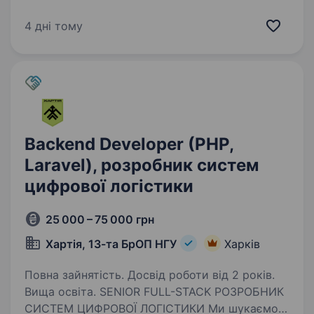
спеціальностей, які бажають працювати
у галузі веб-розробки. Основна мова
4 дні тому
програмування — PHP, додаткова — Python.
Мы займаємося створенням та підтримкой
веб-додатків для замовників…
Backend Developer (PHP,
Laravel), розробник систем
цифрової логістики
25 000 – 75 000 грн
Хартія, 13-та БрОП НГУ
Харків
Повна зайнятість. Досвід роботи від 2 років.
Вища освіта. SENIOR FULL-STACK РОЗРОБНИК
СИСТЕМ ЦИФРОВОЇ ЛОГІСТИКИ Ми шукаємо