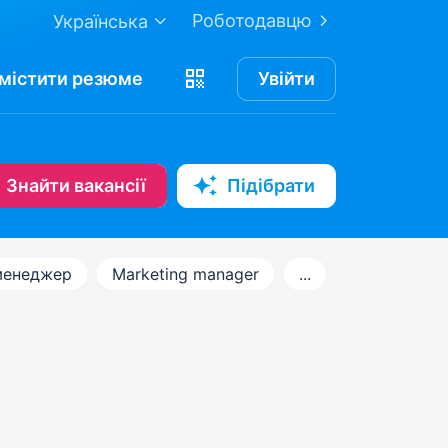
Роботодавцю
Українська
містити
резюме
Увійти
Знайти вакансії
Підібрати
менеджер
Marketing manager
...