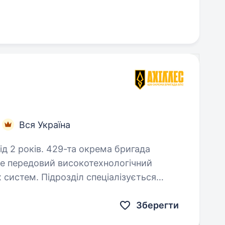
Вся Україна
а окрема бригада
це передовий високотехнологічний
х систем. Підрозділ спеціалізується
вальних безпілотних
Зберегти