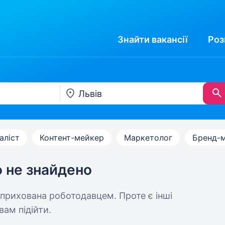
Знайти
вакансії
Роз
аліст
Контент-мейкер
Маркетолог
Бренд-
ю не знайдено
 прихована роботодавцем. Проте є інші
вам підійти.