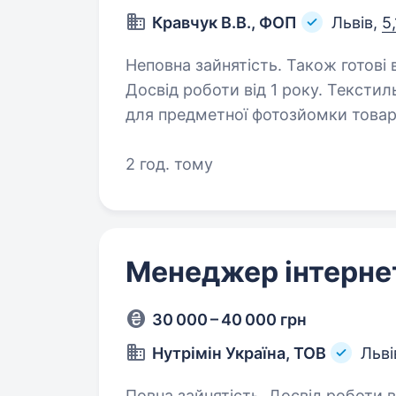
Кравчук В.В., ФОП
Львів,
5
Неповна зайнятість. Також готові 
Досвід роботи від 1 року. Текстильна компанія шукає контент-кріейтора
для предметної фотозйомки товарі
неповна зайнятість, 2 — 3 робочі 
2 год. тому
компанії. Основні обов’язки:…
Менеджер інтерне
30 000 – 40 000 грн
Нутрімін Україна, ТОВ
Льві
Повна зайнятість. Досвід роботи від 1 року