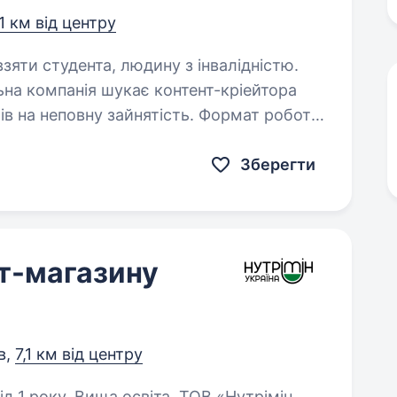
,1 км від центру
взяти студента, людину з інвалідністю.
в на неповну зайнятість. Формат роботи:
дні на тиждень. Робота в офісі на складі
Зберегти
т-магазину
в,
7,1 км від центру
. Вища освіта. ТОВ «Нутрімін