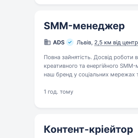
SMM-менеджер
ADS
Львів,
2,5 км від цент
Повна зайнятість. Досвід роботи від 1 року. Команда
креативного та енергійного SMM
наш бренд у соціальних мережах т
робити? участь у розробці та 
1 год. тому
Контент-кріейтор