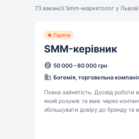
73 вакансії
Smm-маркетолог у Львові
Гаряча
SMM-керівник
50 000 – 80 000 грн
Богемія, торговельна компані
Повна зайнятість. Досвід роботи від 1 року. Запрошуємо
який розуміє та вміє через контен
збільшувати довіру до бренду та в
буде відбуватися велика кількіст