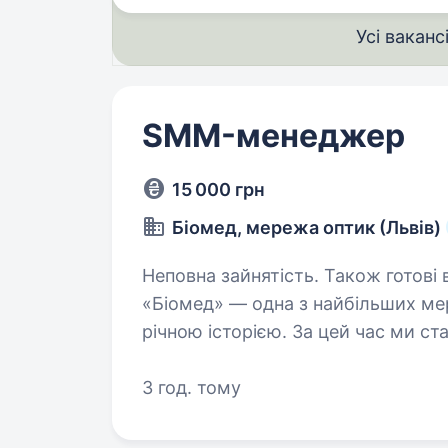
Усі ваканс
SMM-менеджер
15 000 грн
Біомед, мережа оптик (Львів)
Неповна зайнятість. Також готові в
«Біомед» — одна з найбільших мер
річною історією. За цей час ми ст
клієнтів. Нас обирають сім'ї, покол
3 год. тому