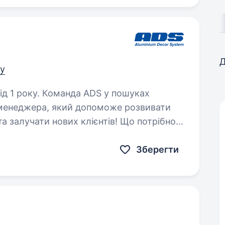
Д
ру
 ADS у пошуках
-менеджера, який допоможе розвивати
а залучати нових клієнтів! Що потрібно
реалізації SMM — стратегії;…
Зберегти