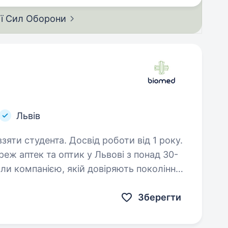
ії Сил
Оборони
Львів
зяти студента. Досвід роботи від 1 року.
еж аптек та оптик у Львові з понад 30-
али компанією, якій довіряють покоління
іння і ті, кому важливі сервіс, якість…
Зберегти