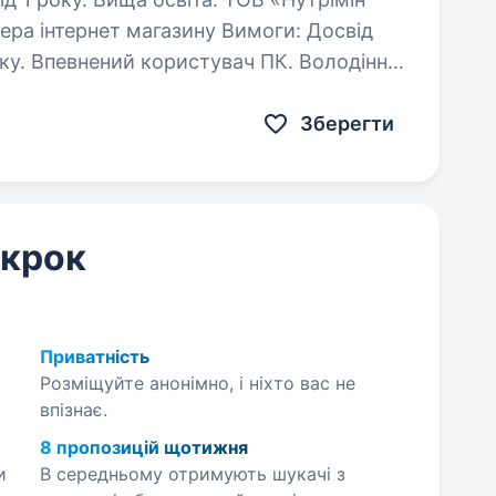
інтернет магазину Вимоги: Досвід
одіння
Excel на рівні впевненого користувача. Грамотна…
Зберегти
 крок
Приватність
Розміщуйте анонімно, і ніхто вас не
впізнає.
8 пропозицій щотижня
и
В середньому отримують шукачі з