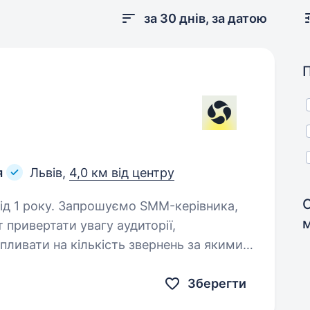
за 30 днів, за датою
я
Львів,
4,0 км від центру
 SMM-керівника,
т привертати увагу аудиторії,
пливати на кількість звернень за якими
ь продаж. Який вміє…
Зберегти