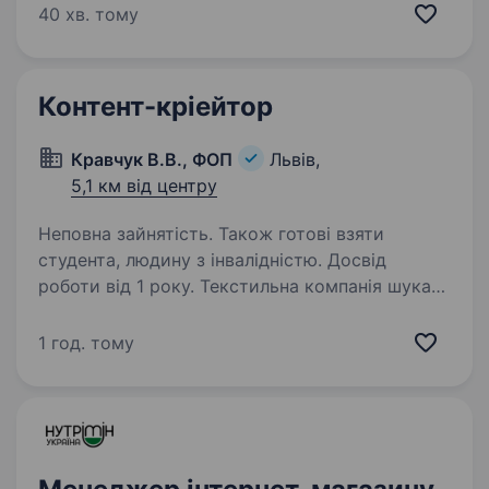
мережах та залучати нових клієнтів!
40 хв. тому
Що потрібно робити? участь у розробці
та реалізації SMM — стратегії;…
Контент-кріейтор
Кравчук В.В., ФОП
Львів,
5,1 км від центру
Неповна зайнятість. Також готові взяти
студента, людину з інвалідністю. Досвід
роботи від 1 року. Текстильна компанія шукає
контент-кріейтора для предметної
фотозйомки товарів на неповну зайнятість.
1 год. тому
Формат роботи: неповна зайнятість, 2 — 3
робочі дні на тиждень. Робота в офісі
на складі компанії. Основні обов’язки:…