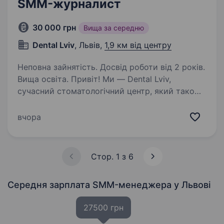
SMM-журналист
30 000 грн
Вища за середню
Dental Lviv
, Львів,
1,9 км від центру
Неповна зайнятість. Досвід роботи від 2 років.
Вища освіта. Привіт! Ми — Dental Lviv,
сучасний стоматологічний центр, який також
пропонує послуги косметології та салону
краси у Львові. Ми прагнемо не лише дбати
вчора
про здоров’я та красу наших клієнтів, а й
ділитися корисною…
Стор. 1 з 6
Середня зарплата SMM-менеджера
у Львові
27500 грн