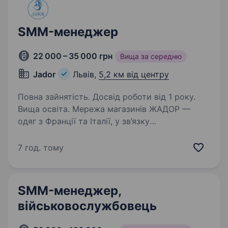
SMM-менеджер
22 000 – 35 000 грн
Вища за середню
Jador
Львів,
5,2 км від центру
Повна зайнятість. Досвід роботи від 1 року.
Вища освіта. Мережа магазинів ЖАДОР —
одяг з Франції та Італії, у зв’язку
з розширенням штату, запрошує на роботу
SMM-менеджера Запрошуємо до нашої
7 год. тому
команди SMM-менеджера у штат у Львові.
Якщо Ви захоплюєтесь соціальними
мережами,…
SMM-менеджер,
військовослужбовець