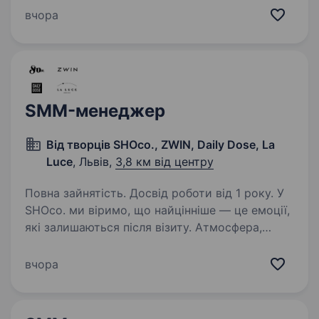
дарувати другий шанс тваринам, які
вчора
опинилися у скруті, і допомагати…
SMM-менеджер
Від творців SHOco., ZWIN, Daily Dose, La
Luce
, Львів,
3,8 км від центру
Повна зайнятість. Досвід роботи від 1 року. У
SHOco. ми віримо, що найцінніше — це емоції,
які залишаються після візиту. Атмосфера,
люди та маленькі щоденні моменти складають
історію бренду, яку хочеться розповідати.
вчора
Ми шукаємо SMM-менеджера, який
допоможе…