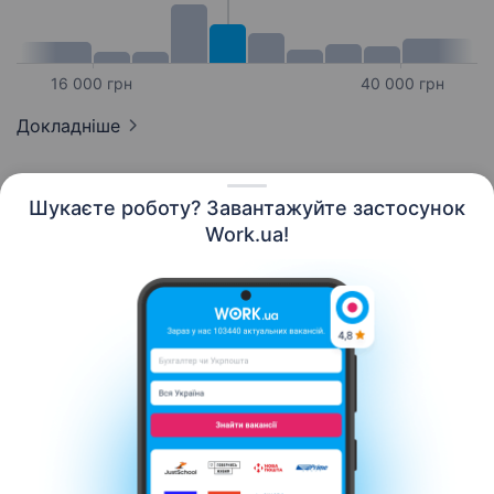
16 000 грн
40 000 грн
Докладніше
Шукаєте роботу? Завантажуйте застосунок
Work.ua!
Українська
Ресурси
Контакти
Про нас
Кар’єра
Новини Work.ua
Допомога
Умови використання