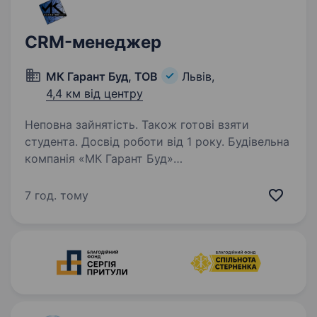
CRM-менеджер
МК Гарант Буд, ТОВ
Львів,
4,4 км від центру
Неповна зайнятість. Також готові взяти
студента. Досвід роботи від 1 року. Будівельна
компанія «МК Гарант Буд»
(https://mkgarantbud.com/) відкриває вакансію
CRM-менеджера. Обов’язки: ведення сайту,
7 год. тому
сторінок в соцмережах, месенджерах тощо;
аналітика отриманих даних, автоматизація…