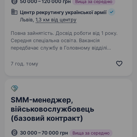
50 000 – 120 000 грн
Вища за середню
Центр рекрутингу української армії
Львів,
1,3 км від центру
Повна зайнятість. Досвід роботи від 1 року.
Середня спеціальна освіта. Вакансія
передбачає службу в Головному відділі
безпілотних авіаційних систем «Фенікс» ДПСУ.
Ми — підрозділ, який за 2025 рік уразив більш
7 год. тому
ніж 20 000 цілей на суму близько $2 млрд.
«Фенікс» стабільно входить до топ-3…
SMM-менеджер,
військовослужбовець
(базовий контракт)
30 000 – 70 000 грн
Вища за середню