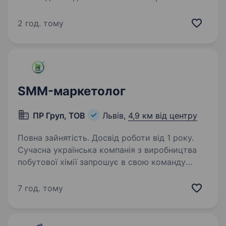
та оптик у Львові з понад 30-річною історією.
За цей час ми стали компанією, якій
2 год. тому
довіряють покоління клієнтів. Нас обирають
сім'ї, покоління і ті, кому важливі сервіс,
якість…
SMM-маркетолог
ПР Груп, ТОВ
Львів,
4,9 км від центру
Повна зайнятість. Досвід роботи від 1 року.
Сучасна українська компанія з виробництва
побутової хімії запрошує в свою команду
SMM-менеджера/ маркетолога Вимоги: Досвід
роботи SMM-менеджером або маркетологом
7 год. тому
від 1 року. Розуміння принципів digital-
маркетингу…