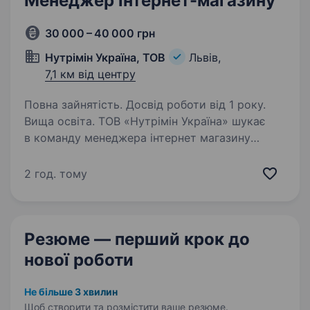
Менеджер інтернет-магазину
30 000 – 40 000 грн
Нутрімін Україна, ТОВ
Львів,
7,1 км від центру
Повна зайнятість. Досвід роботи від 1 року.
Вища освіта. ТОВ «Нутрімін Україна» шукає
в команду менеджера інтернет магазину
Вимоги: Досвід роботи з маркетплейсами від 1
року. Впевнений користувач ПК. Володіння
2 год. тому
Excel на рівні впевненого користувача.
Грамотна…
Резюме — перший крок
до
нової роботи
Не більше 3 хвилин
Щоб створити та розмістити ваше
резюме.