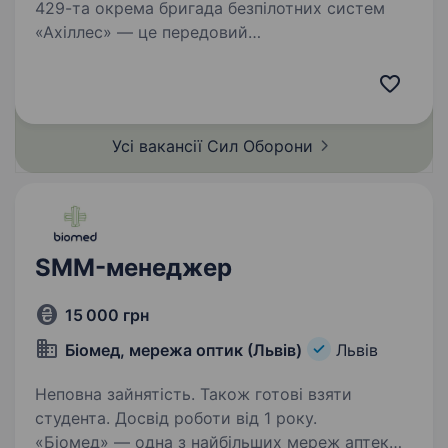
429-та окрема бригада безпілотних систем
«Ахіллес» — це передовий
високотехнологічний підрозділ у складі Сил
безпілотних систем. Підрозділ спеціалізується
на застосуванні ударних, розвідувальних
безпілотних та радіоелектронних…
Усі вакансії Сил
Оборони
SMM-менеджер
15 000 грн
Біомед, мережа оптик (Львів)
Львів
Неповна зайнятість. Також готові взяти
студента. Досвід роботи від 1 року.
«Біомед» — одна з найбільших мереж аптек