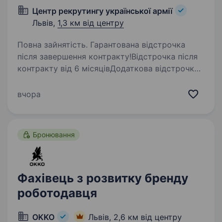
Центр рекрутингу української армії
Львів,
1,3 км від центру
Повна зайнятість. Гарантована відстрочка
після завершення контракту!Відстрочка після
контракту від 6 місяцівДодаткова відстрочка
за бойові завдання за кожен місяць виконання
бойових завдань +1 місяць до загальної
вчора
відстрочкиОбов’язки…
Бронювання
Фахівець з розвитку бренду
роботодавця
OKKO
Львів,
2,6 км від центру