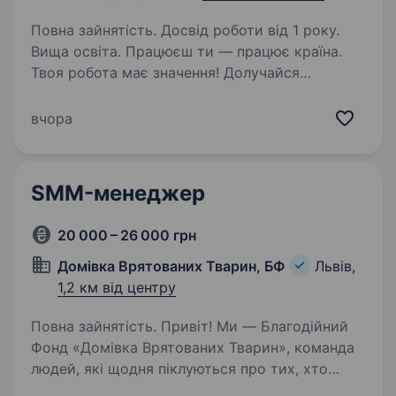
Повна зайнятість. Досвід роботи від 1 року.
Вища освіта. Працюєш ти — працює країна.
Твоя робота має значення! Долучайся
до команди ОККО, формуймо надійний тил
нашої країни разом! Шукаємо Фахівця
вчора
з розвитку бренду роботодавця! Приєднуйся,
бо ми: офіційно і швидко приймаємо…
SMM-менеджер
20 000 – 26 000 грн
Домівка Врятованих Тварин, БФ
Львів,
1,2 км від центру
Повна зайнятість. Привіт! Ми — Благодійний
Фонд «Домівка Врятованих Тварин», команда
людей, які щодня піклуються про тих, хто
не може подбати про себе сам. Наша місія —