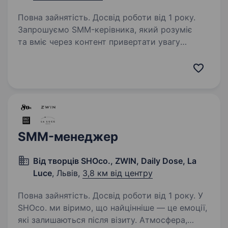
Повна зайнятість. Досвід роботи від 1 року.
Запрошуємо SMM-керівника, який розуміє
та вміє через контент привертати увагу
аудиторії, збільшувати довіру до бренду
та впливати на кількість звернень за якими
буде відбуватися велика кількість продаж.
Який вміє…
SMM-менеджер
Від творців SHOco., ZWIN, Daily Dose, La
Luce
, Львів,
3,8 км від центру
Повна зайнятість. Досвід роботи від 1 року. У
SHOco. ми віримо, що найцінніше — це емоції,
які залишаються після візиту. Атмосфера,