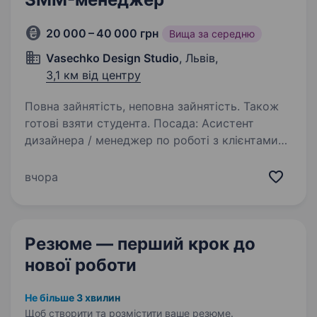
20 000 – 40 000 грн
Вища за середню
Vasechko Design Studio
, Львів,
3,1 км від центру
Повна зайнятість, неповна зайнятість. Також
готові взяти студента. Посада: Асистент
дизайнера / менеджер по роботі з клієнтами
Місто: Віддалено, але знаходитись у Львові
Зайнятість: Повна або часткова Опис вакансії:
вчора
Шукаю відповідальну та комунікабельну
дівчину, яка допомагатиме…
Резюме — перший крок
до
нової роботи
Не більше 3 хвилин
Щоб створити та розмістити ваше
резюме.