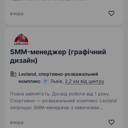
будматеріалів на вибір (шпаклівки, фарби,
лаки, масла, віск і багато іншого). У нас амбітні
вчора
плани, саме тому ми шукаємо Таргетологів
та Smm…
SMM-менеджер (графічний
дизайн)
Leoland, спортивно-розважальний
комплекс
Львів,
2,2 км від центру
Повна зайнятість. Досвід роботи від 1 року.
Спортивно — розважальний комплекс Leoland
запрошує SMM-менеджер з навичками
графічного дизайну Наші цінності — основа
кожного процесу в Leoland: Відповідальність
вчора