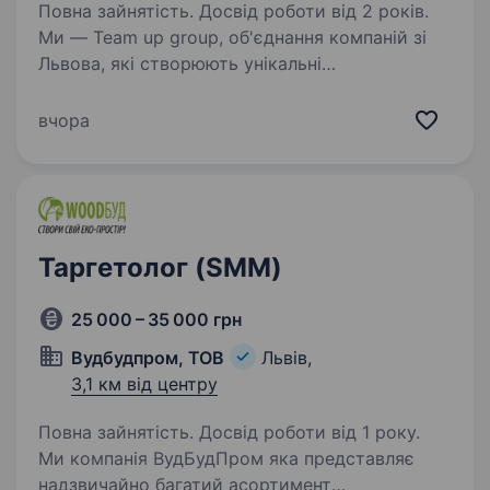
Повна зайнятість. Досвід роботи від 2 років.
Ми — Team up group, об'єднання компаній зі
Львова, які створюють унікальні
девелоперські проєкти з душею, повагою
до природи та людей. Якщо ти хочеш
вчора
працювати в команді, де цінують інновації,
відповідальність і…
Таргетолог (SMM)
25 000 – 35 000 грн
Вудбудпром, ТОВ
Львів,
3,1 км від центру
Повна зайнятість. Досвід роботи від 1 року.
Ми компанія ВудБудПром яка представляє
надзвичайно багатий асортимент