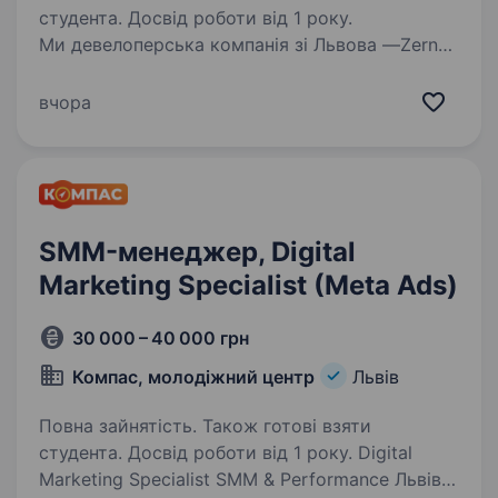
студента. Досвід роботи від 1 року.
Ми девелоперська компанія зі Львова —Zerna
Development, яка займається будівництвом
котеджів в гірській місцевості та околицях
вчора
міста. Зараз ми запускаємо новий проект
на 24 котеджі у горах і шукаємо креативного…
SMM-менеджер, Digital
Marketing Specialist (Meta Ads)
30 000 – 40 000 грн
Компас, молодіжний центр
Львів
Повна зайнятість. Також готові взяти
студента. Досвід роботи від 1 року. Digital
Marketing Specialist SMM & Performance Львів |