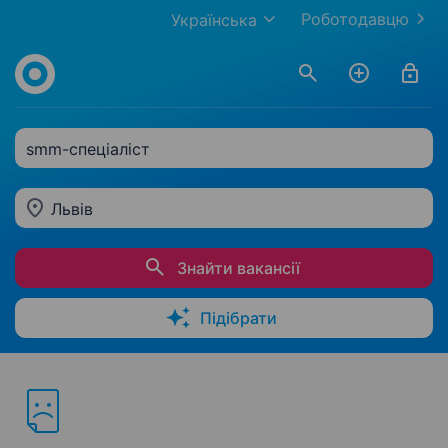
Роботодавцю
Українська
smm-спеціаліст
Львів
Знайти вакансії
Підібрати