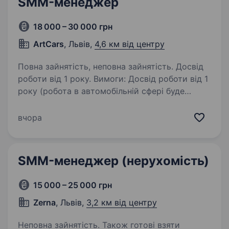
SMM-менеджер
18 000 – 30 000 грн
ArtCars
, Львів,
4,6 км від центру
Повна зайнятість, неповна зайнятість. Досвід
роботи від 1 року. Вимоги: Досвід роботи від 1
року (робота в автомобільній сфері буде
великим плюсом); Навички створення
контент-планів і креативних рубрик;
вчора
Зацікаленість до автомобільної сфери;
Уважність до деталей;…
SMM-менеджер (нерухомість)
15 000 – 25 000 грн
Zerna
, Львів,
3,2 км від центру
Неповна зайнятість. Також готові взяти