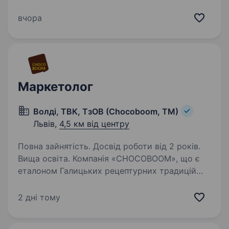
Повна зайнятість | Офіційне працевлаштування
Шукаємо маркетолога, який любить не лише
вчора
запускати рекламу, а й створювати контент,
тестувати гіпотези та бачити…
Маркетолог
Волді, ТВК, ТзОВ (Chocoboom, ТМ)
Львів,
4,5 км від центру
Повна зайнятість. Досвід роботи від 2 років.
Вища освіта. Компанія «CHOCOBOOM», що є
еталоном Галицьких рецептурних традицій
в кондитерському виробництві, у зв’язку із
активним розвитком та збільшенням
2 дні тому
маркетингових завдань, пропонує роботу
Маркетологу. Що потрібно робити:…