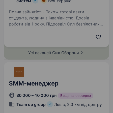
систем
Вся Україна
Повна зайнятість. Також готові взяти
студента, людину з інвалідністю. Досвід
роботи від 1 року. Підрозділ Сил безпілотних
систем шукає SMM-менеджера
до комунікаційної команди. Шукаємо людину,
яка вміє перетворювати важливі сенси
на сильний контент, системно розвивати
Усі вакансії Сил
Оборони
соцмережі та будувати активну спільноту…
SMM-менеджер
30 000 – 40 000 грн
Вища за середню
Team up group
Львів,
2,3 км від центру