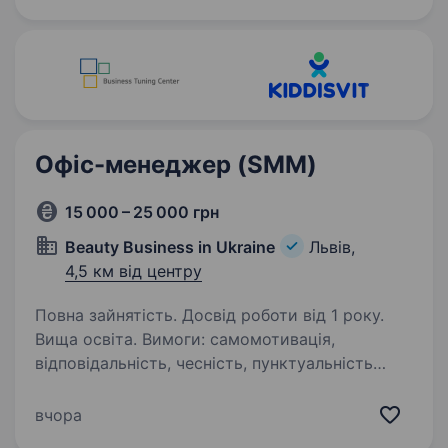
— виконуємо обіцянки, визнаємо вплив наших
дій…
Офіс-менеджер (SMM)
15 000 – 25 000 грн
Beauty Business in Ukraine
Львів,
4,5 км від центру
Повна зайнятість. Досвід роботи від 1 року.
Вища освіта. Вимоги: самомотивація,
відповідальність, чесність, пунктуальність
Умови роботи: робота в офісі з комп’ютером,
можливий гнучкий графік зайнятості, бонуси
вчора
до зарплати Обов’язки: менеджер-продавець