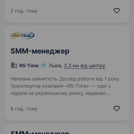
люди та маленькі щоденні моменти складають
історію бренду, яку хочеться розповідати.
2 год. тому
Ми шукаємо SMM-менеджера, який
допоможе…
SMM-менеджер
RS-Time
Львів,
2,3 км від центру
Неповна зайнятість. Досвід роботи від 1 року.
Транспортна компанія «RS-Time» — одні з
лідерів на українському ринку, надаємо
повний спектр логістичних послуг. Ми вже
багато років здійснюємо вантажні перевезення
8 год. тому
будь-якого вантажу «під ключ» по всьому
світу…
SMM-менеджер