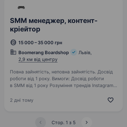
SMM менеджер, контент-
кріейтор
15 000 – 35 000 грн
Boomerang Boardshop
Львів,
2,9 км від центру
Повна зайнятість, неповна зайнятість. Досвід
роботи від 1 року. Вимоги: Досвід роботи
в SMM від 1 року Розуміння трендів Instagram /
TikTok Вміння писати живі тексти, складати
контент-план Базові навички фото-
2 дні тому
відеозйомки та монтажу на телефон Базове
розуміння аналітики…
Стор. 1 з 5