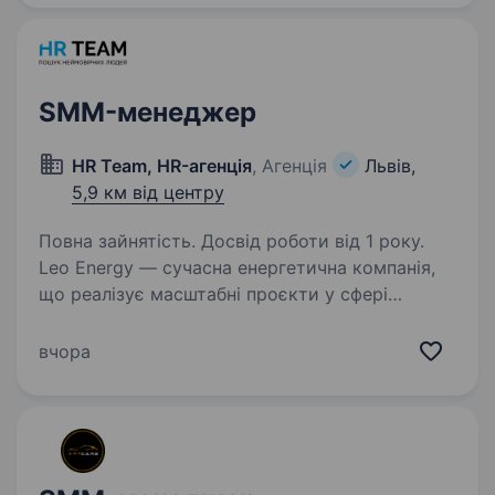
в офісі — робота…
SMM-менеджер
HR Team, HR-агенція
, Агенція
Львів,
5,9 км від центру
Повна зайнятість. Досвід роботи від 1 року.
Leo Energy — сучасна енергетична компанія,
що реалізує масштабні проєкти у сфері
електромонтажу, сонячної енергетики
та електротехнічних рішень. Ми працюємо
вчора
з приватними, комерційними
та промисловими об'єктами й продовжуємо…