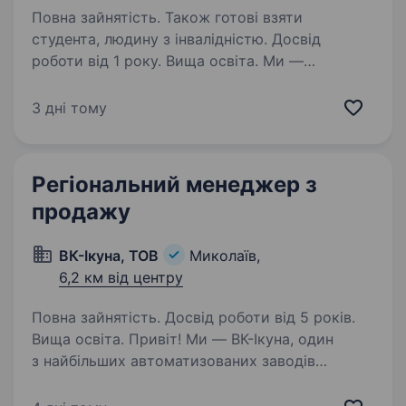
Повна зайнятість. Також готові взяти
студента, людину з інвалідністю. Досвід
роботи від 1 року. Вища освіта. Ми —
продуктова компанія, яка працює в двох
напрямках — сантехніка та теплотехніка.
3 дні тому
Найбільша цінність для нас — це робота над
покращенням продукту та побудова бізнес-
відносин з нашими клієнтами! Наші змішувачі…
Регіональний менеджер з
продажу
ВК-Ікуна, ТОВ
Миколаїв,
6,2 км від центру
Повна зайнятість. Досвід роботи від 5 років.
Вища освіта. Привіт! Ми — ВК-Ікуна, один
з найбільших автоматизованих заводів
в Україні, який виготовляє світлопрозорі
конструкції з металопластикових