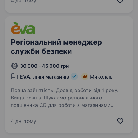
4 дні тому
та алюмінієвих профільних систем. Наші вікна,
балконні двері, зимові сади,…
Регіональний менеджер
служби безпеки
30 000 – 45 000 грн
EVA, лінія магазинів
Миколаїв
Повна зайнятість. Досвід роботи від 1 року.
Вища освіта. Шукаємо регіонального
працівника СБ для роботи з магазинами
мережі. Гарантуємо ринкову оплату,
можливість кар'єрного зростання
4 дні тому
в майбутньому. Робота з торговими точками в
м.Миколаїв та одноденні в м. Херсон.