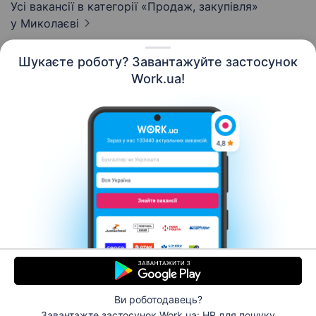
Усі вакансії в категорії «Продаж, закупівля»
у Миколаєві
Шукаєте роботу? Завантажуйте застосунок
Work.ua!
Українська
Ресурси
Контакти
Про нас
Кар’єра
Новини Work.ua
Допомога
Умови використання
Роботодавцю
Ви роботодавець?
© 2006–2026 Work.ua. Сервіс пошуку роботи №1 в
Завантажте застосунок Work.ua: HR
для пошуку