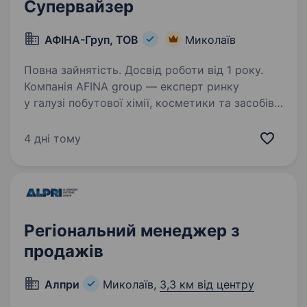
Супервайзер
АФІНА-Груп, ТОВ
Миколаїв
Повна зайнятість. Досвід роботи від 1 року.
Компанія AFINA group — експерт ринку
у галузі побутової хімії, косметики та засобів
гігієни. 20 років наш бізнес забезпечує країну
якісними товарами, має динамічний розвиток
4 дні тому
та щороку посилює свої позиції, як у…
Регіональний менеджер з
продажів
Алпри
Миколаїв,
3,3 км від центру