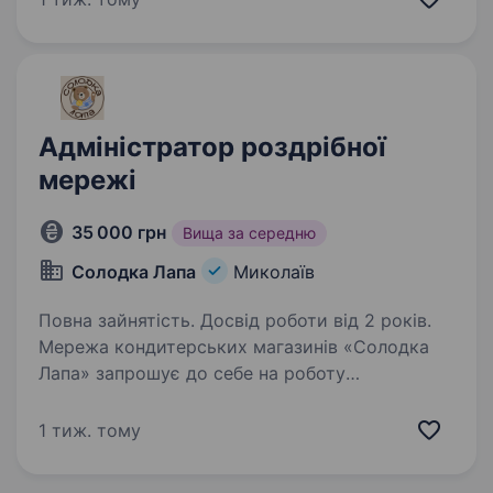
світі. ACTED надає постійну підтримку
вразливим громадам…
Адміністратор роздрібної
мережі
35 000 грн
Вища за середню
Солодка Лапа
Миколаїв
Повна зайнятість. Досвід роботи від 2 років.
Мережа кондитерських магазинів «Солодка
Лапа» запрошує до себе на роботу
Адміністратора роздрібної мережі Формат
роботи 80% — робота в магазинах мережі /
1 тиж. тому
20% — офіс Роз'їзний формат роботи по місту
(обов’язкова…