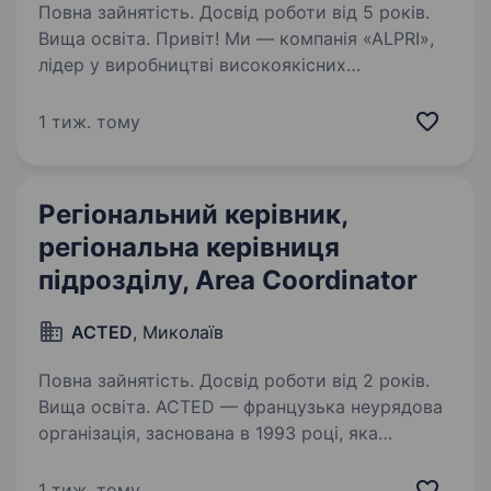
Повна зайнятість. Досвід роботи від 5 років.
Вища освіта. Привіт! Ми — компанія «ALPRI»,
лідер у виробництві високоякісних
алюмінієвих віконних, ролетних та дверних
систем в Україні. З 2008 року ми розробляємо
1 тиж. тому
та виготовляємо продукцію, яка відзначається
надійністю та…
Регіональний керівник,
регіональна керівниця
підрозділу, Area Coordinator
ACTED
, Миколаїв
Повна зайнятість. Досвід роботи від 2 років.
Вища освіта. ACTED — французька неурядова
організація, заснована в 1993 році, яка
підтримує вразливі верстви населення, які
постраждали від гуманітарних криз у всьому
1 тиж. тому