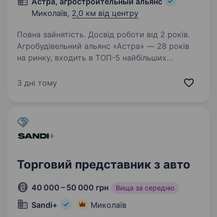
Астра, агростроительный альянс
Миколаїв,
2,0 км від центру
Повна зайнятість. Досвід роботи від 2 років.
Агробудівельний альянс «Астра» — 28 років
на ринку, входить в ТОП-5 найбільших
постачальників та сервісних операторів
сільгосптехніки в Україні. Офіційний дилер
3 дні тому
Fendt, Valtra, Manitou, Kuhn, Horsch, Berthoud,
Bogballe,…
Торговий представник з авто
40 000 – 50 000 грн
Вища за середню
Sandi+
Миколаїв