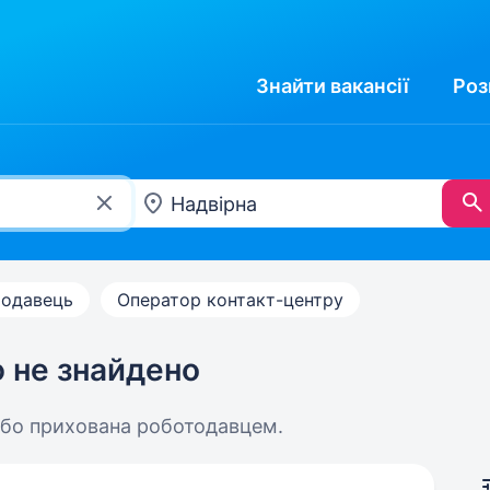
Знайти
вакансії
Роз
одавець
Оператор контакт-центру
ю не знайдено
або прихована роботодавцем.