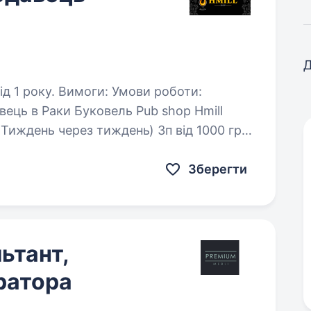
Д
 Умови роботи:
 (Тиждень через тиждень) Зп від 1000 грн
вою команду: Ж…
Зберегти
ьтант,
ратора