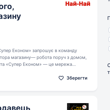
ого,
азину
тора магазину— робота поруч з домом,
 та «Супер Економ» — це мережа
5-річним…
Зберегти
одавець