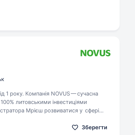
ьк
NOVUS — сучасна
і 100% литовськими інвестиціями
істратора Мрієш розвиватися у сфері
у? Тоді скоріше приєднуйся…
Зберегти