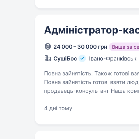
Адміністратор-ка
24 000 – 30 000 грн
Вища за с
СушіБос
Івано-Франківськ
Повна зайнятість. Також готові вз
Повна зайнятість готові взяти люд
продавець-консультант Наша комп
особистого та професійного розв
колективі,…
4 дні тому