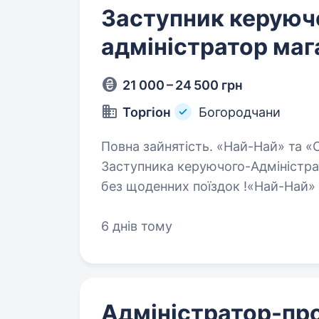
Заступник керуюч
адміністратор маг
21 000 – 24 500 грн
Торгіон
Богородчани
Повна зайнятість. «Най-Най» та «Супер Економ» запрошує в команду
Заступника керуючого-Адміністра
без щоденних поїздок !«Най-Най»
продуктових магазинів із понад 1
6 днів тому
Адміністратор-пр