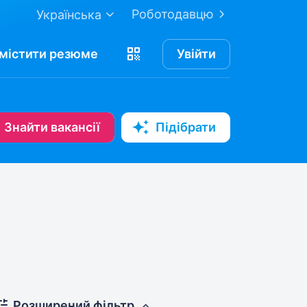
Роботодавцю
Українська
містити
резюме
Увійти
Знайти вакансії
Підібрати
Розширений фільтр