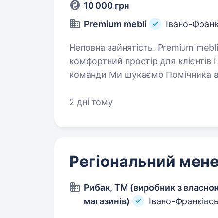
10 000 грн
Premium mebli
Івано-Франк
Неповна зайнятість. Premium mebli — це меблевий салон, де ми створюємо
комфортний простір для клієнтів і
команди Ми шукаємо Помічника адміністратора салону. Якщо Вам
подобається працювати з людьм
2 дні тому
Регіональний мен
Рибак, ТМ (виробник з власн
магазинів)
Івано-Франківс