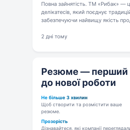
Повна зайнятість. ТМ «Рибак» — це крафтовий виробник м’ясних
делікатесів, який поєднує традиці
забезпечуючи найвищу якість про
дозволяє нам бути ближчими до 
2 дні тому
Резюме — перший
до нової роботи
Не більше 3 хвилин
Щоб створити та розмістити ваше
резюме.
Прозорість
Дізнавайтеся, які компанії переглядал