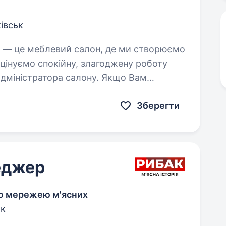
івськ
 цінуємо спокійну, злагоджену роботу
и,…
Зберегти
еджер
ою мережею м'ясних
ьк