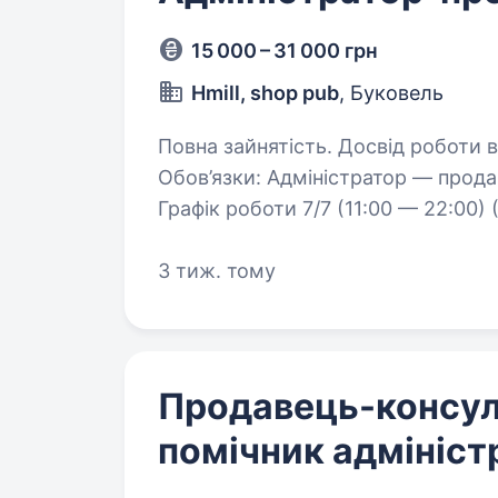
15 000 – 31 000 грн
Hmill, shop pub
, Буковель
Повна зайнятість. Досвід роботи від 1 року. Вимоги:
Обов’язки: Адміністратор — продавець в Раки Буковель Pub shop Hmill
Графік роботи 7/7 (11:00 — 22:00)
/+ премія +чаєві Запрошуємо у с
3 тиж. тому
Продавець-консул
помічник адмініст