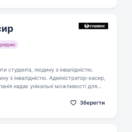
сир
ередню
яти студента, людину з інвалідністю.
ину з інвалідністю. Адміністратор-касир,
анія надає унікальні можливості для
итку, роботу в дружному та молодому
Зберегти