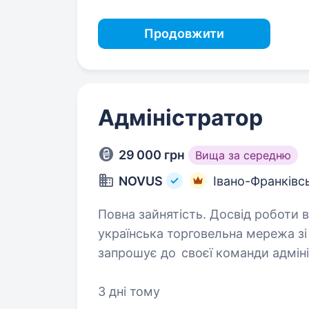
Продовжити
Адміністратор
29 000 грн
Вища за середню
NOVUS
Івано-Франківс
Повна зайнятість. Досвід роботи від 1 року. Компанія 
українська торговельна мережа з
запрошує до своєї команди адмін
торгівлі та будувати свою кар'єр
3 дні тому