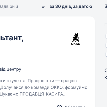
адвірній
за 30 днів, за датою
ьтант,
від центру
Працюєш ти — працює
я! Долучайся до команди ОККО, формуймо
м! Шукаємо ПРОДАВЦЯ-КАСИРА
(оператора АЗК)! Приєднуйся, бо ми: офіційно і швидко приймаємо…