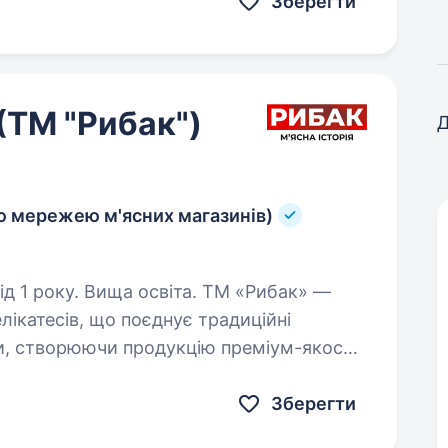
Зберегти
(ТМ "Рибак")
Д
ю мережею м'ясних магазинів)
у. Вища освіта. ТМ «Рибак» —
лікатесів, що поєднує традиційні
и, створюючи продукцію преміум-якості.
иваємо нові магазини та шукаємо…
Зберегти