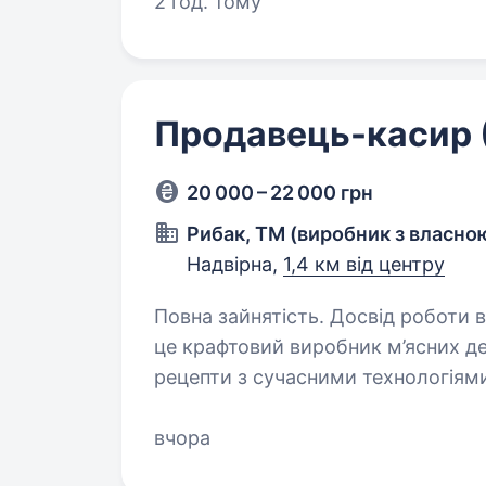
2 год. тому
Продавець-касир 
20 000 – 22 000 грн
Рибак, ТМ (виробник з власно
Надвірна,
1,4 км від центру
Повна зайнятість. Досвід роботи від 1 рок
це крафтовий виробник м’ясних де
рецепти з сучасними технологіям
Ми постійно розвиваємось, відкр
вчора