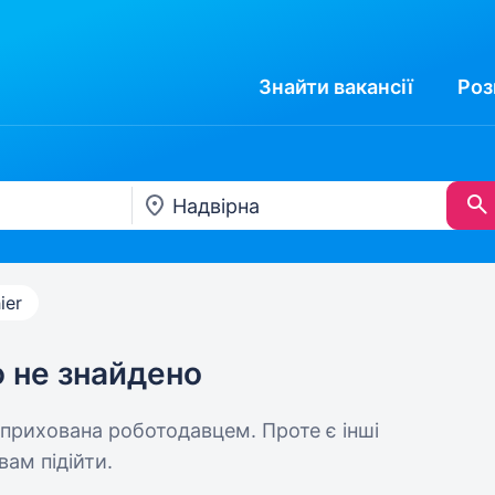
Знайти
вакансії
Роз
ier
ю не знайдено
 прихована роботодавцем. Проте є інші
вам підійти.