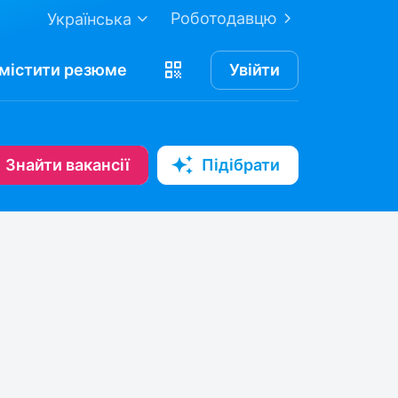
Роботодавцю
Українська
містити
резюме
Увійти
Знайти вакансії
Підібрати