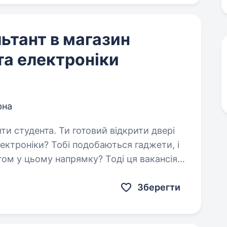
ьтант в магазин
та електроніки
рна
товий відкрити двері
лектроніки? Тобі подобаються гаджети, і
ом у цьому напрямку? Тоді ця вакансія
ер українського…
Зберегти