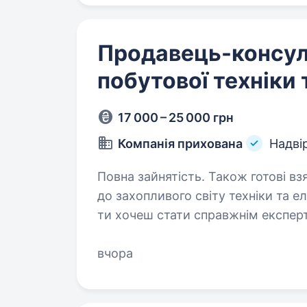
Продавець-консул
побутової техніки 
17 000 – 25 000 грн
Компанія прихована
Надві
Повна зайнятість. Також готові взяти студента. Ти го
до захопливого світу техніки та е
ти хочеш стати справжнім експерт
саме для Тебе! Фокстрот — це лід
вчора