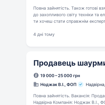
Повна зайнятість. Також готові взяти студента. Ти го
до захопливого світу техніки та е
ти хочеш стати справжнім експерт
саме для Тебе! Фокстрот — це лід
4 дні тому
Продавець шаурми
19 000 – 25 000 грн
Ноджак В.І., ФОП
Надвірна
Повна зайнятість. Вакансія: Продавець шаурми Місце роботи: місто
Надвірна Компанія: Ноджак В.І., ФОП Обов’язки: