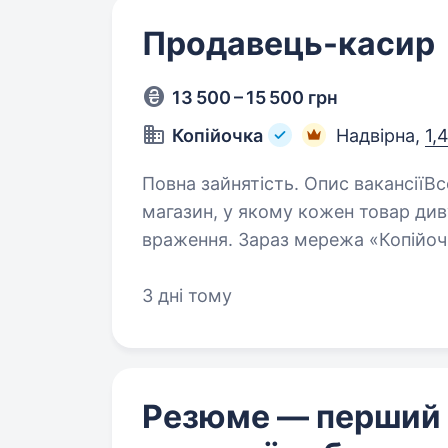
Продавець-касир
13 500 – 15 500 грн
Копійочка
Надвірна,
1,
Повна зайнятість. Опис вакансіїВсе почалося 15 років тому з ідеї відкрити
магазин, у якому кожен товар див
враження. Зараз мережа «Копійочк
областях України, а в нашій…
3 дні тому
Резюме — перший