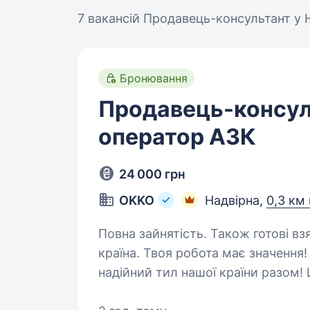
7 вакансій
Продавець-консультант у Н
Бронювання
Продавець-консул
оператор АЗК
24 000 грн
OKKO
Надвірна,
0,3 км 
Повна зайнятість. Також готові взяти студента. 
країна. Твоя робота має значенн
надійний тил нашої країни разо