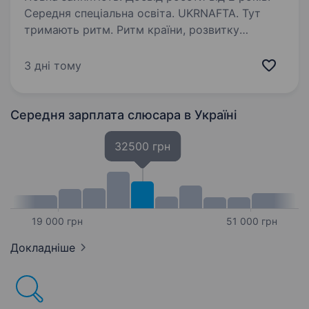
Середня спеціальна освіта. UKRNAFTA. Тут
тримають ритм. Ритм країни, розвитку
та твоєї кар'єри. Ми — найбільша
нафтовидобувна компанія України. Сьогодні
3 дні тому
це 2 000+ свердловин, майже 700 сучасних
автозаправних комплексів та команда з 20
000+…
Середня зарплата слюсара
в Україні
32500 грн
19 000 грн
51 000 грн
Докладніше