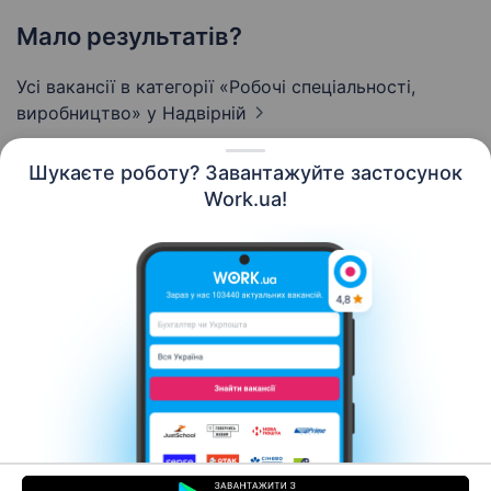
Мало результатів?
Усі вакансії в категорії «Робочі спеціальності,
виробництво»
у Надвірній
Шукаєте роботу? Завантажуйте застосунок
Work.ua!
Українська
Ресурси
Контакти
Про нас
Кар’єра
Новини Work.ua
Допомога
Умови використання