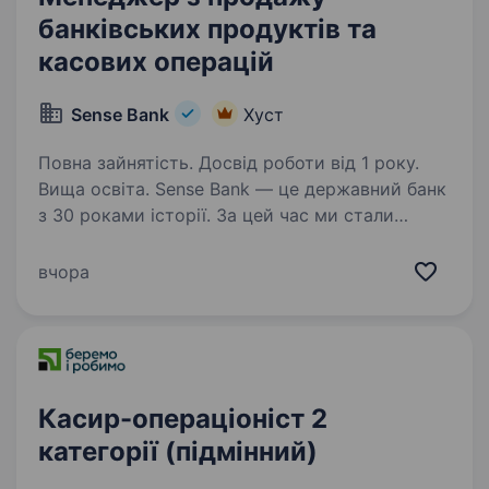
банківських продуктів та
касових операцій
Sense Bank
Хуст
Повна зайнятість. Досвід роботи від 1 року.
Вища освіта. Sense Bank — це державний банк
з 30 роками історії. За цей час ми стали
не просто місцем для роботи, а спільнотою
з 4000 людей, де кожен присвячений місії —
вчора
створювати сенси, щоб здійснювались мрії
українців. Шукаємо…
Касир-операціоніст 2
категорії (підмінний)