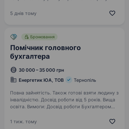
За цей час банк зарекомендував собі
як надійний фінансовий партнер для клієнтів.
5 днів тому
Наша справжня цінність — Команда,
що надихає та дбає про розвиток персоналу,…
Бронювання
Помічник головного
бухгалтера
30 000 – 35 000 грн
Енергетик ЮА, ТОВ
Тернопіль
Повна зайнятість. Також готові взяти людину з
інвалідністю. Досвід роботи від 5 років. Вища
освіта. Вимоги: Досвід роботи Бухгалтером
від 5-х років Впевнений користувач 1С, Клієнт-
Банк, M.E.Doc, Excel) Знання основ
1 тиж. тому
бухгалтерського обліку та первинної