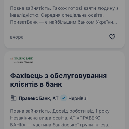
Повна зайнятість. Також готові взяти людину з
інвалідністю. Середня спеціальна освіта.
ПриватБанк — є найбільшим банком України
та одним з найбільш інноваційних банків світу.
Займає лідуючі позиції за всіма фінансовими
вчора
показниками в галузі та складає близько
чверті всієї банківської системи країни…
Фахівець з обслуговування
клієнтів в банк
Правекс Банк, АТ
Чернівці
Повна зайнятість. Досвід роботи від 1 року.
Незакінчена вища освіта. АТ «ПРАВЕКС
БАНК» — частина банківської групи Інтеза