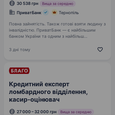
30 538 грн
Вища за середню
ПриватБанк
Тернопіль
Повна зайнятість. Також готові взяти людину з
інвалідністю. ПриватБанк — є найбільшим
банком України та одним з найбільш
інноваційних банків світу. Займає лідуючі
позиції за всіма фінансовими показниками
3 дні тому
в галузі та складає близько чверті всієї
банківської системи країни…
Кредитний експерт
ломбардного відділення,
касир-оцінювач
27 000 – 32 000 грн
Вища за середню