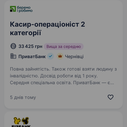
Касир-операціоніст 2
категорії
33 425 грн
Вища за середню
ПриватБанк
Чернівці
Повна зайнятість. Також готові взяти людину з
інвалідністю. Досвід роботи від 1 року.
Середня спеціальна освіта. ПриватБанк — є
найбільшим банком України та одним
з найбільш інноваційних банків світу. Займає
5 днів тому
лідуючі позиції за всіма фінансовими
показниками в галузі та складає близько
чверті всієї банківської системи країни…