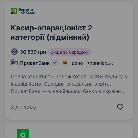
Шукаємо…
Касир-операціоніст 2
категорії (підмінний)
30 539 грн
Вища за середню
ПриватБанк
Івано-Франківськ
Повна зайнятість. Також готові взяти людину з
інвалідністю. Середня спеціальна освіта.
ПриватБанк — є найбільшим банком України
та одним з найбільш інноваційних банків світу.
Займає лідуючі позиції за всіма фінансовими
3 дні тому
показниками в галузі та складає близько
чверті всієї банківської системи країни…