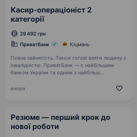
Касир-операціоніст 2
категорії
29 492 грн
ПриватБанк
Кіцмань
Повна зайнятість. Також готові взяти людину з
інвалідністю. ПриватБанк — є найбільшим
банком України та одним з найбільш
інноваційних банків світу. Займає лідуючі
позиції за всіма фінансовими показниками
вчора
в галузі та складає близько чверті всієї
банківської системи країни…
Резюме — перший крок
до
нової роботи