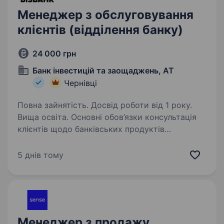
Менеджер з обслуговування
клієнтів (відділення банку)
24 000 грн
Банк інвестицій та заощаджень, АТ
Чернівці
Повна зайнятість. Досвід роботи від 1 року.
Вища освіта. Основні обов’язки консультація
клієнтів щодо банківських продуктів
та послуг; відкриття та обслуговування
поточних, депозитних і карткових рахунків;
5 днів тому
продаж банківських продуктів (платіжні
картки, депозити,…
Менеджер з продажу