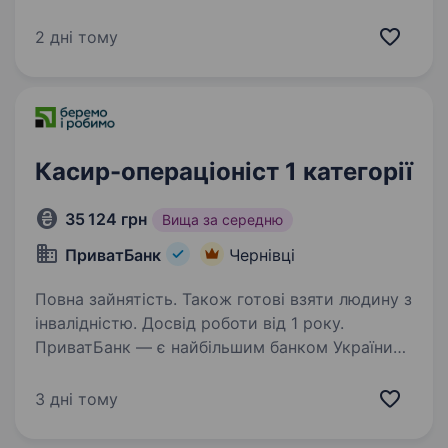
Санпаоло (Intesa Sanpaolo), однієї з провідних
банківських груп Європи, лідера в усіх сферах
2 дні тому
бізнесу в Італії, запрошує в свою команду
Фахівця з обслуговування…
Касир-операціоніст 1 категорії
35 124 грн
Вища за середню
ПриватБанк
Чернівці
Повна зайнятість. Також готові взяти людину з
інвалідністю. Досвід роботи від 1 року.
ПриватБанк — є найбільшим банком України
та одним з найбільш інноваційних банків світу.
Займає лідуючі позиції за всіма фінансовими
3 дні тому
показниками в галузі та складає близько
чверті всієї банківської системи країни…