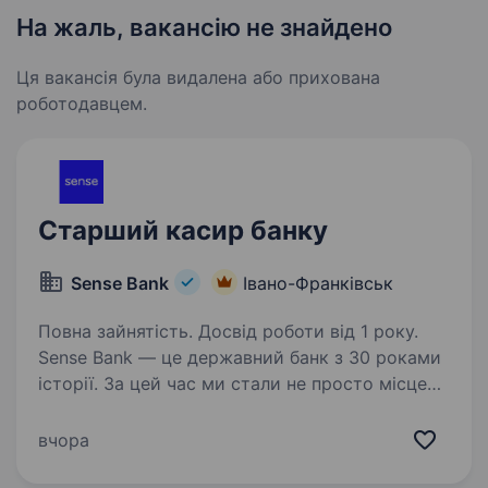
На жаль, вакансію не знайдено
Ця вакансія була видалена або прихована
роботодавцем.
Старший касир банку
Sense Bank
Івано-Франківськ
Повна зайнятість. Досвід роботи від 1 року.
Sense Bank — це державний банк з 30 роками
історії. За цей час ми стали не просто місцем
для роботи, а спільнотою з 4000 людей,
де кожен присвячений місії — створювати
вчора
сенси, щоб здійснювались мрії українців.