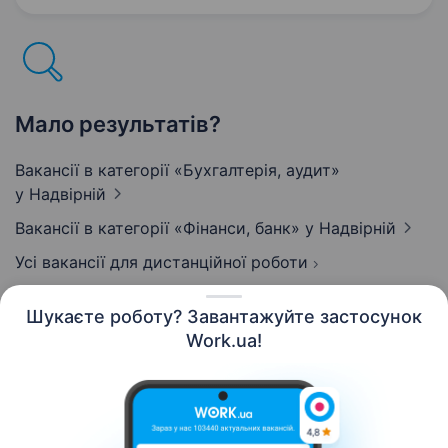
документації Уважність до деталей,
відповідальність,…
Мало результатів?
Вакансії в категорії «Бухгалтерія, аудит»
у Надвірній
Вакансії в категорії «Фінанси, банк»
у Надвірній
Усі вакансії для дистанційної роботи
Шукаєте роботу? Завантажуйте застосунок
Work.ua!
Українська