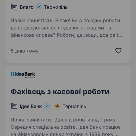
Благо
Тернопіль
Повна зайнятість. Вітаю! Ви в пошуку роботи,
де поєднуються спілкування з людьми та
фінансова справа? Роботи, де люди, довіра і
цифри мають значення? Ми запрошуємо Вас
стати частиною команди ломбарду Благо —
5 днів тому
лідера ринку споживчого…
Фахівець з касової роботи
Ідея Банк
Тернопіль
Повна зайнятість. Досвід роботи від 1 року.
Середня спеціальна освіта. Ідея Банк працює
на фінансовому ринку України з 1989 року.