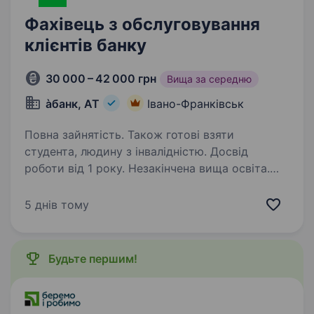
Фахівець з обслуговування
клієнтів банку
30 000 – 42 000 грн
Вища за середню
àбанк, АТ
Івано-Франківськ
Повна зайнятість. Також готові взяти
студента, людину з інвалідністю. Досвід
роботи від 1 року. Незакінчена вища освіта.
Вакансії також відкриті за адресами: площа
Ринок, 14; вул.Незалежностi, 11 Ми —
5 днів тому
український банк, що щодня нагадує: кожна
людина важлива. У своїй роботі
ми орієнтуємось на те, щоб наші клієнти
Будьте першим!
завжди отримували…