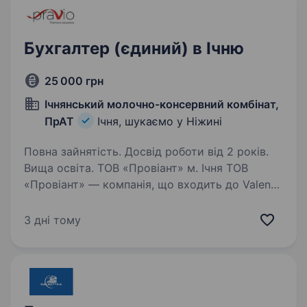
Бухгалтер (єдиний) в Ічню
25 000 грн
Ічнянський молочно-консервний комбінат,
ПрАТ
Ічня, шукаємо у Ніжині
Повна зайнятість. Досвід роботи від 2 років.
Вища освіта. ТОВ «Провіант» м. Ічня ТОВ
«Провіант» — компанія, що входить до Valenti
Family (групи агропромислових і виробничих
підприємств, до складу якої також входить
3 дні тому
Ічнянський молочно-консервний комбінат),
запрошує в команду…