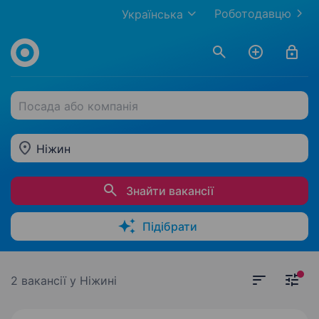
Роботодавцю
Українська
Посада або компанія
Ніжин
Знайти вакансії
Підібрати
2 вакансії
у Ніжині