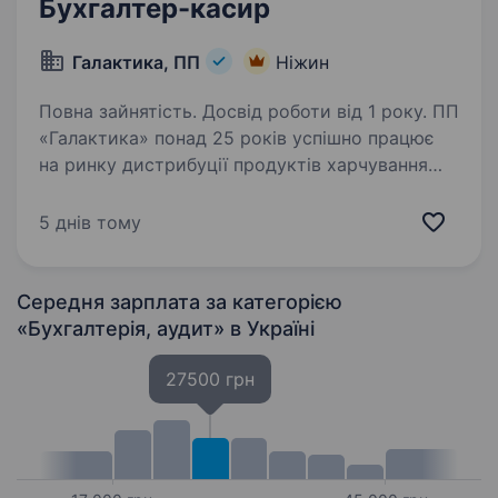
Бухгалтер-касир
Галактика, ПП
Ніжин
Повна зайнятість. Досвід роботи від 1 року. ПП
«Галактика» понад 25 років успішно працює
на ринку дистрибуції продуктів харчування
та покриває Західну, Північну, Центральну
й Східну Україну. Щодня ми забезпечуємо
5 днів тому
тисячі торгових точок якісною продукцією
від…
Середня зарплата за категорією
«Бухгалтерія, аудит»
в Україні
27500 грн