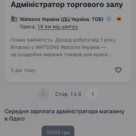
Адміністратор торгового залу
Watsons Україна (ДЦ Україна, ТОВ)
Одеса,
1,6 км від центру
Повна зайнятість. Досвід роботи від 1 року.
Вітаємо у WATSONS Watsons Україна —
це роздрібна мережа товарів для краси
та здоров’я! Чому Watsons? Частина великої
сім'ї A.S. Watson Group: найбільшої у світі
3 дні тому
мережі роздрібної торгівлі продукцією для
краси…
Стор. 1 з 3
Середня зарплата адміністратора магазину
в Одесі
31000 грн