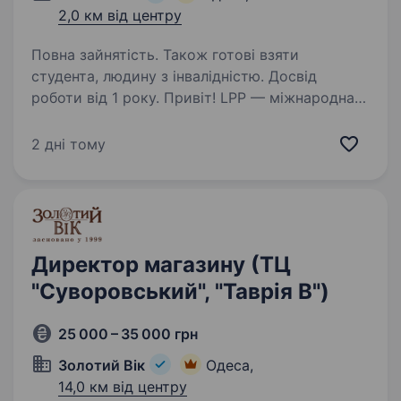
2,0 км від центру
Повна зайнятість. Також готові взяти
студента, людину з інвалідністю. Досвід
роботи від 1 року. Привіт! LPP — міжнародна
польська компанія, яка понад 25 років успішно
працює у сфері моди, роздрібної торгівлі та є
2 дні тому
однією з тих, що найбільш динамічно
розвивається. Ми керуємо п’ятьма
впізнаваними брендами: Reserved,…
Директор магазину (ТЦ
"Суворовський", "Таврія В")
25 000 – 35 000 грн
Золотий Вік
Одеса,
14,0 км від центру