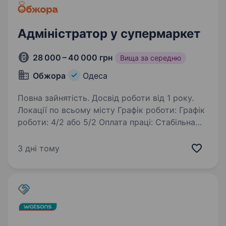
Адміністратор у супермаркет
28 000 – 40 000 грн
Вища за середню
Обжора
Одеса
Повна зайнятість. Досвід роботи від 1 року.
Локації по всьому місту Графік роботи: Графік
роботи: 4/2 або 5/2 Оплата праці: Стабільна
заробітна плата Виплата 4 рази на місяць без
затримок Додатково: Таксі додому після
3 дні тому
вечірньої зміни (після 23:00) Обов’язки:…