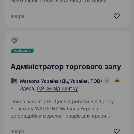
Неймовірне з PANDORA! Якщо ти любиш
прикраси PANDORA так само, як ми, тоді
ти точно за адресою! Стань персональним
вчора
ювелірним стилістом для наших клієнтів.Вони
довірятимуть тобі найцінніше — свої історії.
А разом…
Адміністратор торгового залу
Watsons Україна (ДЦ Україна, ТОВ)
Одеса,
0,9 км від центру
Повна зайнятість. Досвід роботи від 1 року.
Вітаємо у WATSONS Watsons Україна —
це роздрібна мережа товарів для краси
та здоров’я! Чому Watsons? Частина великої
сім'ї A.S. Watson Group: найбільшої у світі
вчора