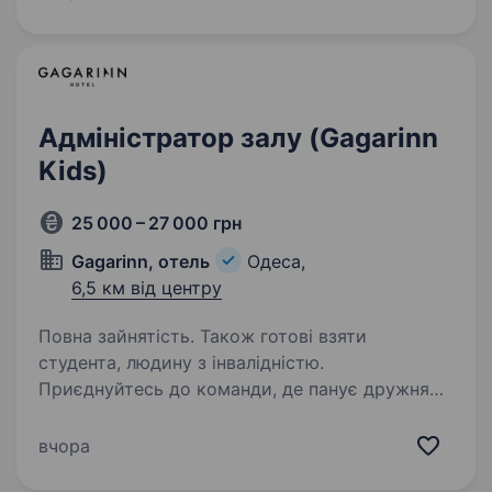
мережі роздрібної торгівлі продукцією для
краси…
Адміністратор залу (Gagarinn
Kids)
25 000 – 27 000 грн
Gagarinn, отель
Одеса,
6,5 км від центру
Повна зайнятість. Також готові взяти
студента, людину з інвалідністю.
Приєднуйтесь до команди, де панує дружня
атмосфера та є можливість розвивати
навички спілкування Gagarinn Kids— це перше
вчора
в Україні дитяче місто професій, де більше 30