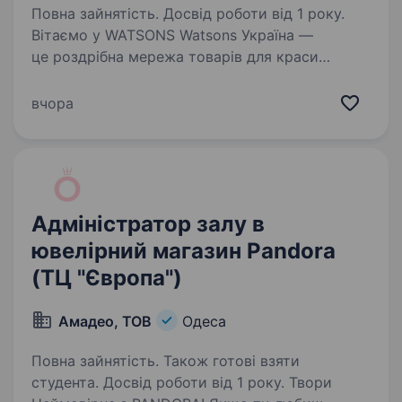
Повна зайнятість. Досвід роботи від 1 року.
Вітаємо у WATSONS Watsons Україна —
це роздрібна мережа товарів для краси
та здоров’я! Чому Watsons? Частина великої
сім'ї A.S. Watson Group: найбільшої у світі
вчора
мережі роздрібної торгівлі продукцією для
краси…
Адміністратор залу в
ювелірний магазин Pandora
(ТЦ "Європа")
Амадео, ТОВ
Одеса
Повна зайнятість. Також готові взяти
студента. Досвід роботи від 1 року. Твори