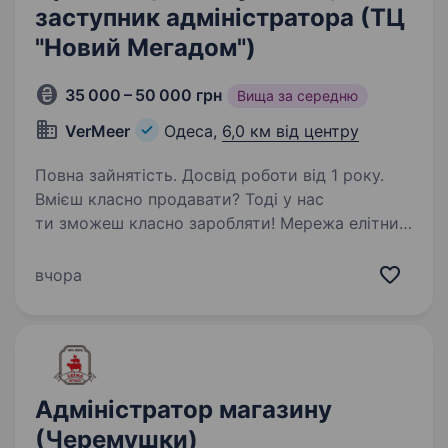
заступник адміністратора (ТЦ
"Новий Мегадом")
35 000 – 50 000 грн
Вища за середню
VerMeer
Одеса,
6,0 км від центру
Повна зайнятість. Досвід роботи від 1 року.
Вмієш класно продавати? Тоді у нас
ти зможеш класно заробляти! Мережа елітних
магазинів декору інтер'єру Ver Meer — вже
понад 30 років створює красу та затишок
вчора
у домівках наших клієнтів. Ми пропонуємо
постільну…
Адміністратор магазину
(Черемушки)