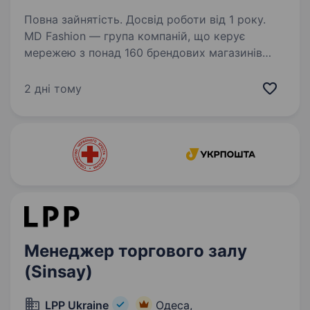
Повна зайнятість. Досвід роботи від 1 року.
MD Fashion — група компаній, що керує
мережею з понад 160 брендових магазинів
по всій Україні, Центральній Азії та Молдові,
та представляє світові бренди Tommy Hilfiger,
2 дні тому
Calvin Klein, Diesel, Gant, G-Star Raw, Under…
Менеджер торгового залу
(Sinsay)
LPP Ukraine
Одеса,