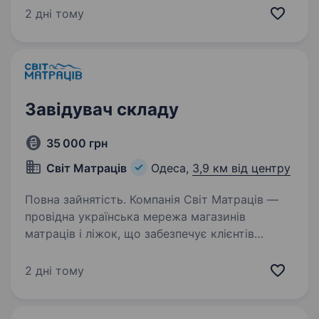
Основні обов’язки: Виконання торгового плану
2 дні тому
магазину та ін. показників ефективності
роботи магазину та персоналу; Управління
персоналом —…
Завідувач складу
35 000 грн
Світ Матраців
Одеса,
3,9 км від центру
Повна зайнятість. Компанія Світ Матраців —
провідна українська мережа магазинів
матраців і ліжок, що забезпечує клієнтів
високоякісними та комфортними рішеннями
для сну, запрошує в свою команду завідувача
2 дні тому
складу. Ваші завдання: …