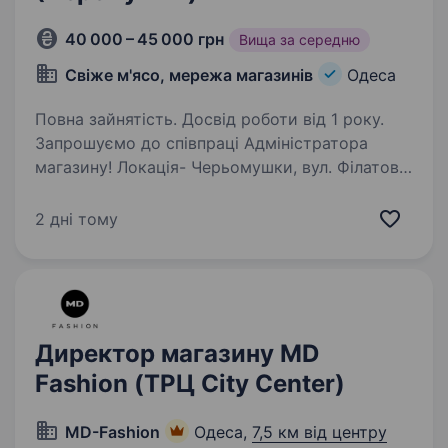
40 000 – 45 000 грн
Вища за середню
Свіже м'ясо, мережа магазинів
Одеса
Повна зайнятість. Досвід роботи від 1 року.
Запрошуємо до співпраці Адміністратора
магазину! Локація- Черьомушки, вул. Філатова
Основні обов’язки: Виконання торгового плану
магазину та ін. показників ефективності
2 дні тому
роботи магазину та персоналу; Управління…
Директор магазину MD
Fashion (ТРЦ City Center)
MD-Fashion
Одеса,
7,5 км від центру