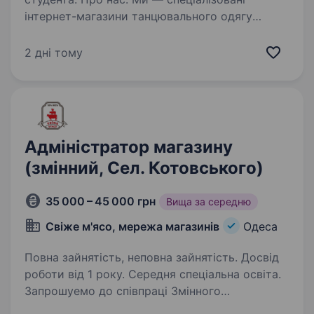
інтернет-магазини танцювального одягу
«Мілонга» та гімнастичного екіпірування
«Мамбо». Ми шукаємо відповідального
2 дні тому
та уважного до деталей спеціаліста для
підтримки роботи наших сайтів…
Адміністратор магазину
(змінний, Сел. Котовського)
35 000 – 45 000 грн
Вища за середню
Свіже м'ясо, мережа магазинів
Одеса
Повна зайнятість, неповна зайнятість. Досвід
роботи від 1 року. Середня спеціальна освіта.
Запрошуемо до співпраці Змінного
Адміністратора! Локація -сел. Котовського.