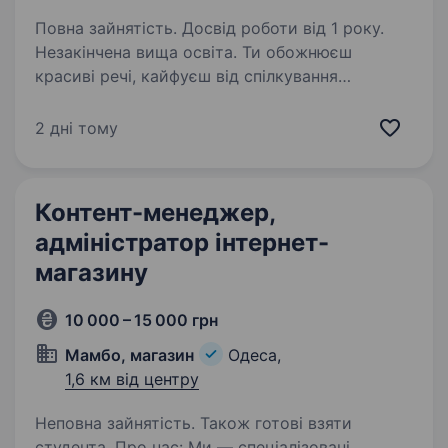
Повна зайнятість. Досвід роботи від 1 року.
Незакінчена вища освіта. Ти обожнюєш
красиві речі, кайфуєш від спілкування
з людьми і хочеш, щоб твоя робота мала
блиск (буквально) — тоді ця вакансія саме
2 дні тому
твоя! «Золотий Вік» — український ювелірний
бренд № 1 Понад 500 магазинів по всій…
Контент-менеджер,
адміністратор інтернет-
магазину
10 000 – 15 000 грн
Мамбо, магазин
Одеса,
1,6 км від центру
Неповна зайнятість. Також готові взяти
студента. Про нас: Ми — спеціалізовані