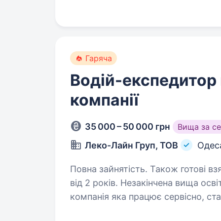
Гаряча
Водій-експедитор 
компанії
35 000 – 50 000 грн
Вища за с
Леко-Лайн Груп, ТОВ
Одес
Повна зайнятість. Також готові вз
від 2 років. Незакінчена вища освіта. ЛЕКО ЛАЙН ГРУПП це стаб
компанія яка працює сервісно, ста
масштабуємось і пропонуємо вакан