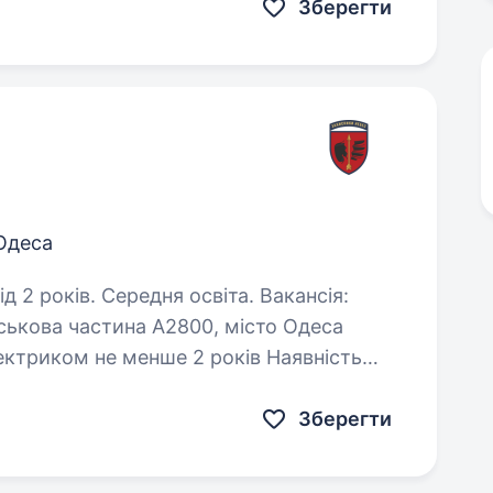
. Ви нас знаєте…
Зберегти
Одеса
оків. Середня освіта. Вакансія:
ськова частина А2800, місто Одеса
посвідчення водія категорії В, С, D Знання та розуміння електричних…
Зберегти