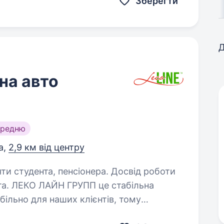
Зберегти
Д
на авто
ередню
а,
2,9 км від центру
яти студента, пенсіонера. Досвід роботи
ільна
більно для наших клієнтів, тому
сії для людей які націлені на стабільний