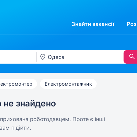
Знайти
вакансії
Роз
лектромонтер
Електромонтажник
ю не знайдено
 прихована роботодавцем. Проте є інші
вам підійти.