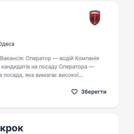
Одеса
 кандидатів на посаду Оператора —
а посада, яка вимагає високої
і. Обов’язки:…
Зберегти
 крок