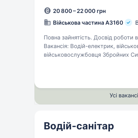
20 800 – 22 000 грн
Військова частина А3160
Повна зайнятість. Досвід роботи ві
Вакансія: Водій-електрик, війсь
військовослужбовця Збройних Сил 
та обслуговуванні автомобілів, а
Основні обов’язки включають…
Усі ваканс
Водій-санітар