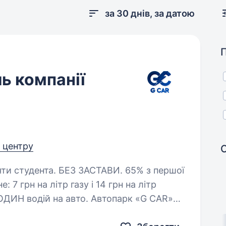
за 30 днів, за датою
ь компанії
д центру
АСТАВИ. 65% з першої
: 7 грн на літр газу і 14 грн на літр
на авто. Автопарк «G CAR»
 Вашому місті…