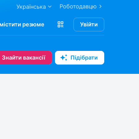
Роботодавцю
Українська
містити
резюме
Увійти
Знайти вакансії
Підібрати