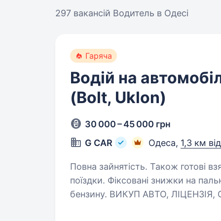
297 вакансій
Водитель в Одесі
Гаряча
Водій на автомобіл
(Bolt, Uklon)
30 000 – 45 000 грн
G CAR
Одеса,
1,3 км ві
Повна зайнятість. Також готові взяти студента. БЕЗ З
поїздки. Фіксовані знижки на пальне
бензину. ВИКУП АВТО, ЛІЦЕНЗІЯ, ОДИН водій 
шукає водія для роботи в таксі у