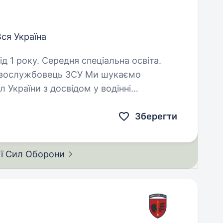
Вся Україна
д 1 року. Середня спеціальна освіта.
ковослужбовець ЗСУ Ми шукаємо
України з досвідом у водінні
 також з електротехнічними навичками.
Зберегти
ії Сил
Оборони