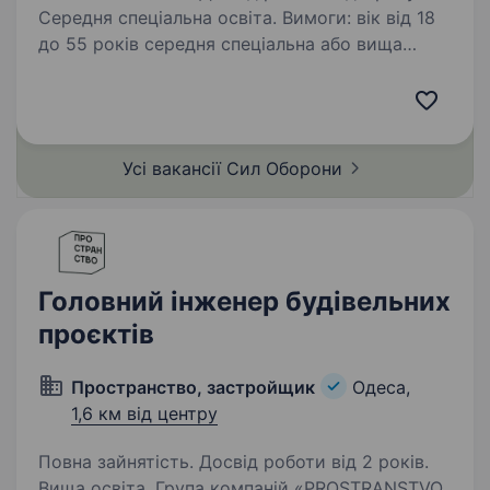
Середня спеціальна освіта. Вимоги: вік від 18
до 55 років середня спеціальна або вища
технічна освіта вміння працювати з технікою
та механізмами вміння працювати
з документами, та програмним забезпеченням
високий рівень самодисципліни,…
Усі вакансії Сил
Оборони
Головний інженер будівельних
проєктів
Пространство, застройщик
Одеса,
1,6 км від центру
Повна зайнятість. Досвід роботи від 2 років.
Вища освіта. Група компаній «PROSTRANSTVO