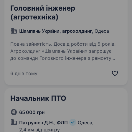
Головний інженер
(агротехніка)
Шампань України, агрохолдинг
, Одеса
Повна зайнятість. Досвід роботи від 5 років.
Агрохолдинг «Шампань України» запрошує
до команди Головного інженера з ремонту
та обслуговування агротехніки. Локація:
Одеська область Надаємо житло
6 днів тому
та бронювання Основні обов’язки: Організація
та контроль ремонтів…
Начальник ПТО
65 000 грн
Патрушев Д.Н., ФЛП
Одеса,
2,4 км від центру