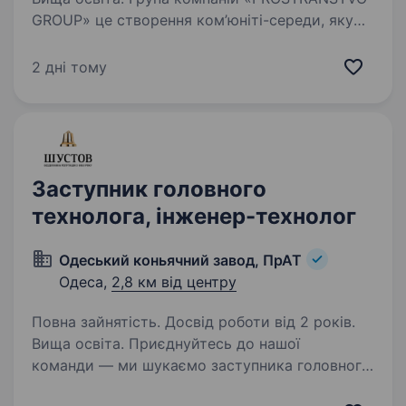
GROUP» це створення ком’юніті-середи, яку
ми втілюємо не тільки в будівництві кварталів
і мікрорайонів, але і в усій інфраструктурі,
2 дні тому
необхідній сучасній людині. Це послуги
з освіти,…
Заступник головного
технолога, інженер-технолог
Одеський коньячний завод, ПрАТ
Одеса,
2,8 км від центру
Повна зайнятість. Досвід роботи від 2 років.
Вища освіта. Приєднуйтесь до нашої
команди — ми шукаємо заступника головного
технолога (інженера-технолога). Вимоги: Вища