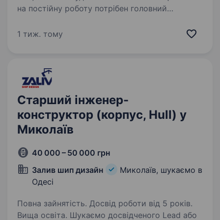
на постійну роботу потрібен головний
інженер — конструктор. Вимоги: вища освіта
(ПЦБ) досвід роботи від3 років знання
1 тиж. тому
програм Autocad, SCAD, Lira знання методів
проектування,…
Старший інженер-
конструктор (корпус, Hull) у
Миколаїв
40 000 – 50 000 грн
Залив шип дизайн
Миколаїв, шукаємо в
Одесі
Повна зайнятість. Досвід роботи від 5 років.
Вища освіта. Шукаємо досвідченого Lead або