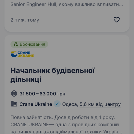
Senior Engineer Hull, якому важливо впливати
на технічні рішення, а також доводити їх до
кінцевого результату, який вміє мислити
2 тиж. тому
системно і готовий брати відповідальність.
Ти будеш…
Бронювання
Начальник будівельної
дільниці
31 500 – 63 000 грн
Crane Ukraine
Одеса,
5,6 км від центру
Повна зайнятість. Досвід роботи від 1 року.
CRANE UKRAINE— одна з провідних компаній
на ринку вантажопідіймальної техніки України.