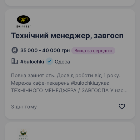
Одеса. НАДАЄМО…
Технічний менеджер, завгосп
35 000 – 40 000 грн
Вища за середню
#bulochki
Одеса
Повна зайнятість. Досвід роботи від 1 року.
Мережа кафе-пекарень #bulochkiшукає
ТЕХНІЧНОГО МЕНЕДЖЕРА / ЗАВГОСПА У нас
11 пекарень та виробничий цех по всьому
місту. Шукаємо людину, яка вміє працювати
3 дні тому
руками, розбирається в техніці та електриці і
здатна побудувати…