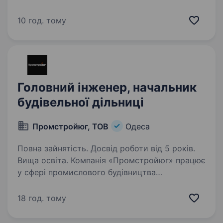
на посаді: Керувати технічним супроводом
проектів з прокладання та ремонту
10 год. тому
інженерних мереж (електропостачання,
водопостачання, каналізація, газопостачання),
включно з методами ГНБ. Організовувати…
Головний інженер, начальник
будівельної дільниці
Промстройюг, ТОВ
Одеса
Повна зайнятість. Досвід роботи від 5 років.
Вища освіта. Компанія «Промстройюг» працює
у сфері промислового будівництва
нерухомості, загальнобудівельні роботи.
Шукаємо Головного інженера, начальник
18 год. тому
будівельної дільниці. Обов’язки: ведення
будівельних проєктів в Одесі…