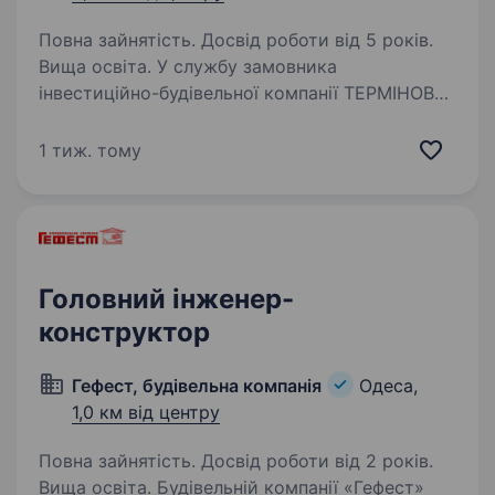
Повна зайнятість. Досвід роботи від 5 років.
Вища освіта. У службу замовника
інвестиційно-будівельної компанії ТЕРМІНОВО
потрібен НАЧАЛЬНИК ПТО. Вимоги та основні
обов’язки: Вища будівельна освіта (ПГС).
1 тиж. тому
Впевнений комп’ютерний юзер. Володіння
AutoCAD. Володіння АВК-5…
Головний інженер-
конструктор
Гефест, будівельна компанія
Одеса,
1,0 км від центру
Повна зайнятість. Досвід роботи від 2 років.
Вища освіта. Будівельній компанії «Гефест»