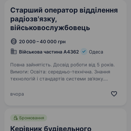
Старший оператор відділення
радіозв'язку,
військовослужбовець
20 000 – 40 000 грн
Військова частина А4362
Одеса
Повна зайнятість. Досвід роботи від 5 років.
Вимоги: Освіта: середньо-технічна. Знання
технологій і стандартів системи зв’язку.
Вміння працювати з радіостанціями та іншими
засобами зв’язку. Готовність до виконання
вчора
військових обов’язківта дотримання…
Бронювання
Керівник будівельного