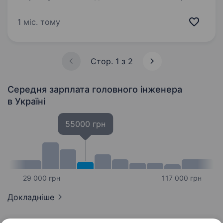
З 2001 року ми займаємося продажем,
орендою та сервісним обслуговуванням
1 міс. тому
будівельної техніки, яка допомагає
реалізовувати важливі…
Стор. 1 з 2
Середня зарплата головного інженера
в Україні
55000 грн
29 000 грн
117 000 грн
Докладніше