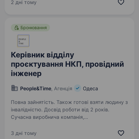
освіта (харчова промисловість, технологія
2 дні тому
бродильних виробництв); Вміння працювати
з технологічною…
Бронювання
Керівник відділу
проєктування НКП, провідний
інженер
People&Time
, Агенція
Одеса
Повна зайнятість. Також готові взяти людину з
інвалідністю. Досвід роботи від 2 років.
Сучасна виробнича компанія,
що спеціалізується на виробництві широкого
спектра електрощитового обладнання для
3 дні тому