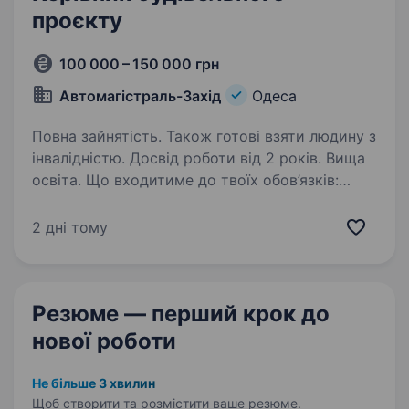
проєкту
100 000 – 150 000 грн
Автомагістраль-Захід
Одеса
Повна зайнятість. Також готові взяти людину з
інвалідністю. Досвід роботи від 2 років. Вища
освіта. Що входитиме до твоїх обов’язків:
Повне керівництво будівельними проєктами —
від планування до здачі об'єкта
2 дні тому
в експлуатацію. Пошук, координація роботи
команд та підрядників, забезпечення
дотримання термінів…
Резюме — перший крок
до
нової роботи
Не більше 3 хвилин
Щоб створити та розмістити ваше
резюме.