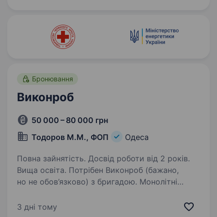
різних електротехнічних напрямків — від
силового розподілу до 7300 А до систем
автоматизації та керування,…
Бронювання
Виконроб
50 000 – 80 000 грн
Тодоров М.М., ФОП
Одеса
Повна зайнятість. Досвід роботи від 2 років.
Вища освіта. Потрібен Виконроб (бажано,
но не обов’язково) з бригадою. Монолітні
роботи в Одесі (Лен пос, пос. Котовського,
Толбухіна та інші локаціії по місту). Маємо 5
3 дні тому
об'єктів по місту. Висока З/П. Робота в м.