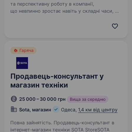
та перспективну роботу в компанії,
що невпинно зростає навіть у складні часи, —
запрошуємо до команди «Мобільна оптика»!
Ми перша в Україні виїзна оптика, яка
допомагає людям бачити краще:…
Гаряча
Продавець-консультант у
магазин техніки
25 000 – 30 000 грн
Вища за середню
Sota, магазин
Одеса,
1,4 км від центру
Повна зайнятість. Продавець-консультант в
інтернет-магазин техніки SOTA StoreSOTA