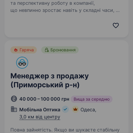
та перспективну роботу в компанії,
що невпинно зростає навіть у складні часи, —
запрошуємо до команди «Мобільна оптика»!
Ми перша в Україні виїзна оптика, яка
допомагає людям бачити краще:…
Гаряча
Бронювання
Менеджер з продажу
(Приморський р-н)
40 000 – 100 000 грн
Вища за середню
Мобільна Оптика
Одеса,
3,0 км від центру
Повна зайнятість. Якщо ви шукаєте стабільну