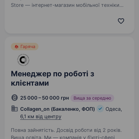
Store — інтернет-магазин мобільної техніки
та аксесуарів. Ми шукаємо відповідального
та привітного продавця-консультанта. Робота
не передбачає активних…
Гаряча
Менеджер по роботі з
клієнтами
25 000 – 50 000 грн
Вища за середню
Collagen_on (Бакаленко, ФОП)
Одеса,
6,1 км від центру
Повна зайнятість. Досвід роботи від 2 років.
Вища освіта. Ми — компанія у бʼюті-сфері