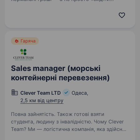
в офісі»? Тоді читай далі. Про нас: Ми — One
Way Logistic. Уже понад 7 років займаємось
імпортом авто з США…
Гаряча
Sales manager (морські
контейнерні перевезення)
Clever Team LTD
Одеса,
2,5 км від центру
Повна зайнятість. Також готові взяти
студента, людину з інвалідністю. Чому Clever
Team? Ми — логістична компанія, яка здійснює
морські контейнерні перевезення,