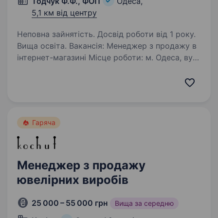
Тодчук Ф.Ф., ФОП
Одеса,
5,1 км від центру
Неповна зайнятість. Досвід роботи від 1 року.
Вища освіта. Вакансія: Менеджер з продажу в
інтернет-магазині Місце роботи: м. Одеса, вул.
Люстдорфська, 52 (Понеділок і П’ятниця, ВТ-
ЧТ дістанційно). Ми шукаємо в команду
професіонала з досвідом роботи у сфері
інтернет-замовлень…
Гаряча
Менеджер з продажу
ювелірних виробів
25 000 – 55 000 грн
Вища за середню