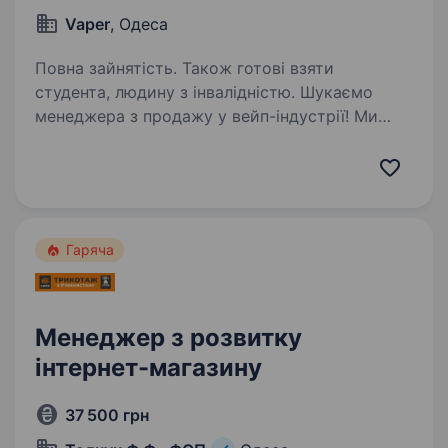
Vaper
, Одеса
Повна зайнятість. Також готові взяти
студента, людину з інвалідністю. Шукаємо
менеджера з продажу у вейп-індустрії! Ми
віримо, що якісний сервіс починається
з людей. Саме тому ми шукаємо людину, яка
буде дарувати клієнтам приємний досвід
та допомагати робити правильний вибір!
Що важливо:…
Гаряча
Менеджер з розвитку
інтернет-магазину
37 500 грн