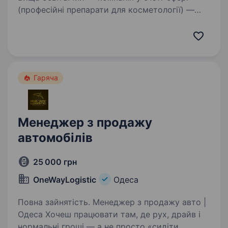
(професійні препарати для косметології) —
шукаємо менеджерку по роботі з клієнтами
в дружній жіночий колектив.Робота може
бути частково дистанційна Обов’язки: Робота
з клієнтською…
Гаряча
Менеджер з продажу
автомобілів
25 000 грн
OneWayLogistic
Одеса
Повна зайнятість. Менеджер з продажу авто |
Одеса Хочеш працювати там, де рух, драйв і
нормальні гроші — а не просто «сидіти