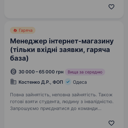
в контакт-центр для підтвердження
замовлень.Що потрібно робити…
Гаряча
Менеджер інтернет-магазину
(тільки вхідні заявки, гаряча
база)
30 000 – 65 000 грн
Вища за середню
Костенко Д.Р., ФОП
Одеса
Повна зайнятість, неповна зайнятість. Також
готові взяти студента, людину з інвалідністю.
Запрошуємо приєднатися до команди
менеджера в онлайн-форматі (дистанційна
робота з дому) Ключові обов’язки: