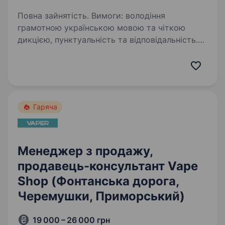
Повна зайнятість. Вимоги: володіння
грамотною українською мовою та чіткою
дикцією, пунктуальність та відповідальність.
досвід не обов’язковий, але вітається. Всьому
навчаємо Умови роботи: робота у офісі
виплата зарплати…
Гаряча
Менеджер з продажу,
продавець-консультант Vape
Shop (Фонтанська дорога,
Черемушки, Приморський)
19 000 – 26 000 грн