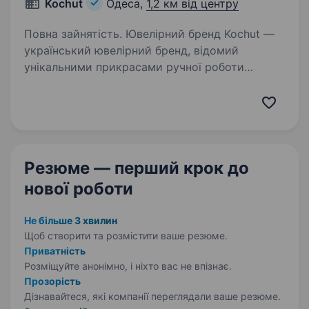
Kochut
Одеса,
1,2 км від центру
Повна зайнятість. Ювелірний бренд Kochut —
український ювелірний бренд, відомий
унікальними прикрасами ручної роботи
та технікою Mokume Gane. Вітаємо, Одесо! Ми
відкриваємось у Вашому неймовірному місті!
Нам дуже хочеться бачити…
Резюме — перший крок
до
нової роботи
Не більше 3 хвилин
Щоб створити та розмістити ваше
резюме.
Приватність
Розміщуйте анонімно, і ніхто вас не впізнає.
Прозорість
Дізнавайтеся, які компанії переглядали ваше резюме.