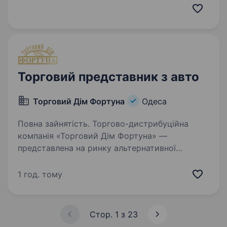
допомагаючи українському бізнесу рухатися
вперед! Sales manager — це ключовий гравець
у команді Clever Team, який допомагає…
Торговий представник з авто
Торговий Дім Фортуна
Одеса
Повна зайнятість. Торгово-дистрибуційна
компанія «Торговий Дім Фортуна» —
представлена на ринку альтернативної
тютюнової продукції в Україні, оголошує про
відкриття вакансії: Торговий представник
1 год. тому
з авто, м. Одеса Ми пропонуємо: …
Стор. 1 з 23