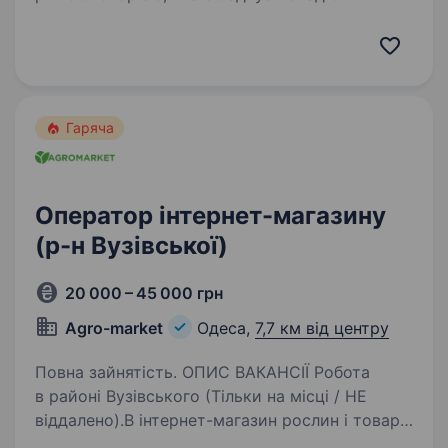
магазинів, заправні станції AdBlue, вантажні
СТО та команду 1400+ людей по всій країні.
Ми працюємо у сфері автозапчастин,
інструменту, автохімії…
Гаряча
Оператор інтернет-магазину
(р-н Вузівської)
20 000 – 45 000 грн
Agro-market
Одеса,
7,7 км від центру
Повна зайнятість. ОПИС ВАКАНСІЇ Робота
в районі Вузівського (Тільки на місці / НЕ
віддалено).В інтернет-магазин рослин і товарів
для саду та городу потрібен оператор