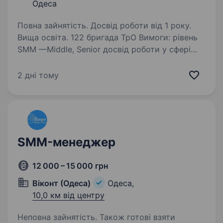
Одеса
Повна зайнятість. Досвід роботи від 1 року.
Вища освіта. 122 бригада ТрО Вимоги: рівень
SMM —Middle, Senior досвід роботи у сфері
комунікацій від 2 років розуміння сучасних
тенденцій у комунікаціях аналітичні навички
2 дні тому
грамотне володіння українською мовою
стресостійкість…
SMM-менеджер
12 000 – 15 000 грн
Віконт (Одеса)
Одеса,
10,0 км від центру
Неповна зайнятість. Також готові взяти