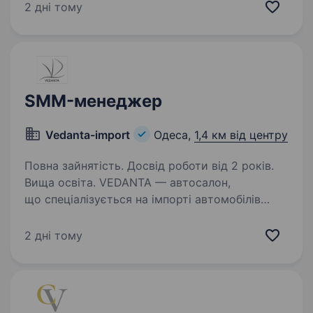
та глобальному ринках. Ми працюємо
2 дні тому
у форматі B2B та розвиваємо продажі через
партнерів у ритейлі…
SMM-менеджер
Vedanta-import
Одеса,
1,4 км від центру
Повна зайнятість. Досвід роботи від 2 років.
Вища освіта. VEDANTA — автосалон,
що спеціалізується на імпорті автомобілів
з Кореї. Основний канал продажів — соціальні
мережі. Ми шукаємо сильного SMM-
2 дні тому
спеціаліста, який розуміє, що контент —
це не просто візуал, а інструмент…