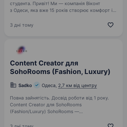
студента. Привіт! Ми — компанія Віконт
з Одеси, яка вже 15 років створює комфорт і
затишок у домівках наших клієнтів.
Ми спеціалізуємося на металопластикових
3 дні тому
вікнах і дверях, а також пропонуємо послуги
з утеплення, розширення…
Content Creator для
SohoRooms (Fashion, Luxury)
Sadko
Одеса,
2,7 км від центру
Повна зайнятість. Досвід роботи від 1 року.
Content Creator для SohoRooms
(Fashion/Luxury) SohoRooms —
це концептуальний бутик преміального одягу,
взуття та аксесуарів світових брендів
3 дні тому