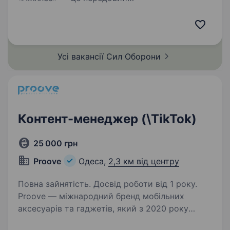
високотехнологічний підрозділ у складі Сил
безпілотних систем. Підрозділ спеціалізується
на застосуванні ударних, розвідувальних
безпілотних та радіоелектронних…
Усі вакансії Сил
Оборони
Контент-менеджер (\TikTok)
25 000 грн
Proove
Одеса,
2,3 км від центру
Повна зайнятість. Досвід роботи від 1 року.
Proove — міжнародний бренд мобільних
аксесуарів та гаджетів, який з 2020 року
активно розвивається на національному