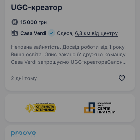
UGC-креатор
15 000 грн
Casa Verdi
Одеса,
6,3 км від центру
Неповна зайнятість. Досвід роботи від 1 року.
Вища освіта. Опис вакансіїУ дружню команду
Casa Verdi запрошуємо UGC-креатораСалон
знаходиться в м. Одеса, ТЦ Мега Дім Про
компанію: Основний напрямок діяльності
2 дні тому
компанії є продаж інтерʼєрних виробів
з масиву дерева: двері,…