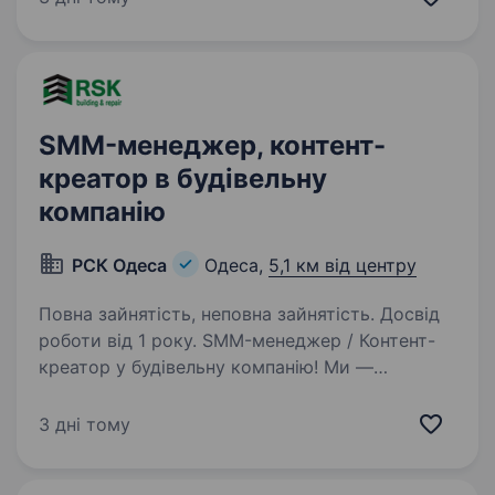
у самому серці Одеси. Ми шукаємо стильного,
динамічного та закоханого…
SMM-менеджер, контент-
креатор в будівельну
компанію
РСК Одеса
Одеса,
5,1 км від центру
Повна зайнятість, неповна зайнятість. Досвід
роботи від 1 року. SMM-менеджер / Контент-
креатор у будівельну компанію! Ми —
будівельна компанія, яка реалізує проекти
у сфері будівництва, ремонту та дизайну
3 дні тому
інтер'єрів. Для розвитку соціальних мереж
та створення якісного контенту…