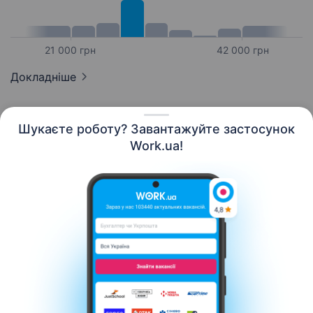
21 000 грн
42 000 грн
Докладніше
Шукаєте роботу? Завантажуйте застосунок
Work.ua!
Українська
Ресурси
Контакти
Про нас
Кар’єра
Новини Work.ua
Допомога
Умови використання