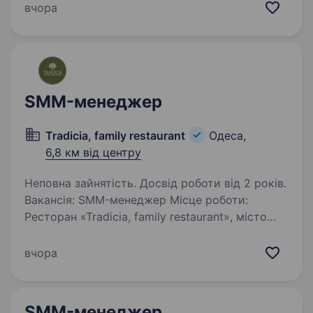
розвивати наші соціальні мережі, створювати
вчора
якісний контент і залучати нову аудиторію для
сторінок…
SMM-менеджер
Tradicia, family restaurant
Одеса,
6,8 км від центру
Неповна зайнятість. Досвід роботи від 2 років.
Вакансія: SMM-менеджер Місце роботи:
Ресторан «Tradicia, family restaurant», місто
Одеса Вимоги до посади смм менеджера.
Професійні навички: Контент та креатив
вчора
Досвід створення візуального контенту (фото/
відео)…
SMM-менеджер