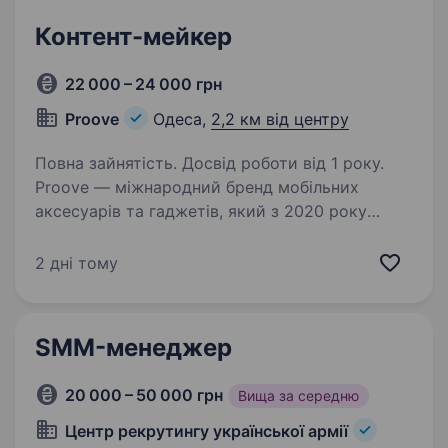
Контент-мейкер
22 000 – 24 000 грн
Proove
Одеса,
2,2 км від центру
Повна зайнятість. Досвід роботи від 1 року.
Proove — міжнародний бренд мобільних
аксесуарів та гаджетів, який з 2020 року
активно розвивається на національному
та глобальному ринках. Ми працюємо
2 дні тому
у форматі B2B та розвиваємо продажі через
партнерів у ритейлі…
SMM-менеджер
20 000 – 50 000 грн
Вища за середню
Центр рекрутингу української армії