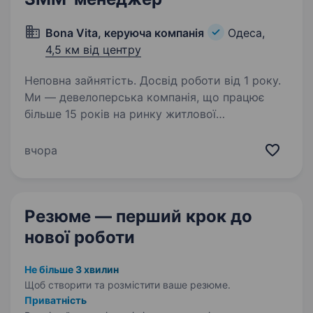
Bona Vita, керуюча компанія
Одеса,
4,5 км від центру
Неповна зайнятість. Досвід роботи від 1 року.
Ми — девелоперська компанія, що працює
більше 15 років на ринку житлової
нерухомості Одеси. У портфелі — велика
кількість проєктів у стадії активних продажів
вчора
та запуску. Зараз ми активно розвиваємо
digital-напрям…
Резюме — перший крок
до
нової роботи
Не більше 3 хвилин
Щоб створити та розмістити ваше
резюме.
Приватність