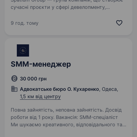
сучасні проєкти у сфері девелопменту,
нерухомості та гостинності. Ми будуємо
не просто об'єкти — ми створюємо простори,
9 год. тому
які формують новий рівень комфорту, сервісу
та якості…
SMM-менеджер
30 000 грн
Адвокатське бюро О. Кухаренко
, Одеса,
1,5 км від центру
Повна зайнятість, неповна зайнятість. Досвід
роботи від 1 року. Вакансія: SMM-спеціаліст
Ми шукаємо креативного, відповідального та
ініціативного SMM-спеціаліста, який допоможе