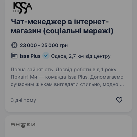
Чат-менеджер в інтернет-
магазин (соціальні мережі)
23 000 – 25 000 грн
Issa Plus
Одеса,
2,7 км від центру
Повна зайнятість. Досвід роботи від 1 року.
Привіт! Ми — команда Issa Plus. Допомагаємо
сучасним жінкам виглядати стильно, модно та
відчувати себе впевнено щодня. Наш бренд
створює унікальні колекції, що поєднують
3 дні тому
якість, комфорт і трендовий дизайн.
Ми шукаємо…