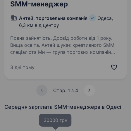
SMM-менеджер
Антей, торговельна компанія
Одеса,
6,3 км від центру
Повна зайнятість. Досвід роботи від 1 року.
Вища освіта. Антей шукає креативного SMM-
спеціаліста Ми — група торгових компаній
«Антей». Працюємо з сантехнікою
та керамічною плиткою, розвиваємо оптовий і
3 дні тому
роздрібний напрямки та хочемо ще голосніше
заявити про себе онлайн…
Стор. 1 з 4
Середня зарплата SMM-менеджера
в Одесі
30000 грн