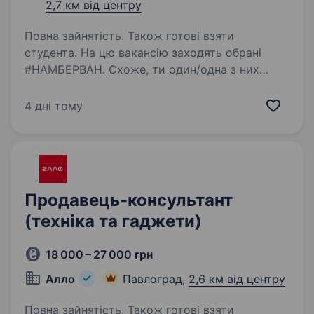
2,7 км від центру
Повна зайнятість. Також готові взяти
студента. На цю вакансію заходять обрані
#НАМБЕРВАН. Схоже, ти один/одна з них
Ми не сумніваємося, що ти: відмінно
налаштовуєш домашні гаджети умієш чути
4 дні тому
потреби клієнтів і допомагати їм з вибором/
купівлею додаткових…
Продавець-консультант
(техніка та гаджети)
18 000 – 27 000 грн
Алло
Павлоград,
2,6 км від центру
Повна зайнятість. Також готові взяти