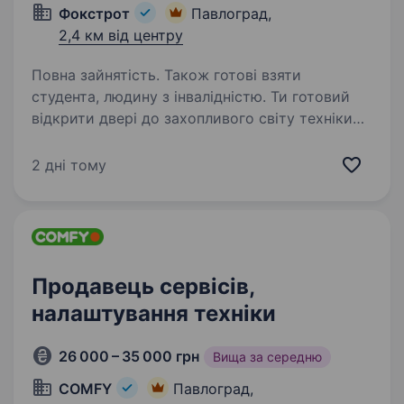
Фокстрот
Павлоград,
2,4 км від центру
Повна зайнятість. Також готові взяти
студента, людину з інвалідністю. Ти готовий
відкрити двері до захопливого світу техніки
та електроніки? Тобі подобаються гаджети, і
ти хочеш стати справжнім експертом у цьому
2 дні тому
напрямку? Тоді ця вакансія саме для Тебе!
Фокстрот — це лідер українського…
Продавець сервісів,
налаштування техніки
26 000 – 35 000 грн
Вища за середню
COMFY
Павлоград,