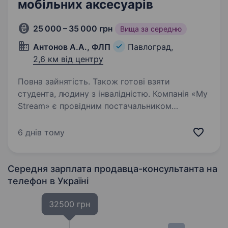
мобільних аксесуарів
25 000 – 35 000 грн
Вища за середню
Антонов А.А., ФЛП
Павлоград,
2,6 км від центру
Повна зайнятість. Також готові взяти
студента, людину з інвалідністю. Компанія «My
Stream» є провідним постачальником
мобільних аксесуарів у місті Павлоград.
Ми спеціалізуємося на продажу якісних
6 днів тому
аксесуарів для мобільних телефонів, таких
як чохли, захисні плівки, зарядні пристрої…
Середня зарплата продавца-консультанта на
телефон
в Україні
32500 грн