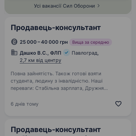
утримував стратегічно важливі позиції…
Усі вакансії Сил
Оборони
Продавець-консультант
25 000 – 40 000 грн
Вища за середню
Дашко В.С., ФЛП
Павлоград,
2,7 км від центру
Повна зайнятість. Також готові взяти
студента, людину з інвалідністю. Наші
переваги: Стабільна зарплата, Дружня
команда, Індивідуальний підхід до кожного,
Гнучкий графік роботи, Комфортні умови для
6 днів тому
роботи, Підтримка у навчанні. Вимоги:
Комунікабельність, швидконавчання,
розвиток…
Продавець-консультант