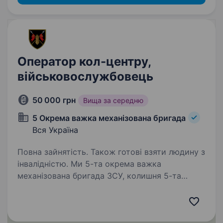
Оператор кол-центру,
військовослужбовець
50 000 грн
Вища за середню
5 Окрема важка механізована бригада
Вся Україна
Повна зайнятість. Також готові взяти людину з
інвалідністю. Ми 5-та окрема важка
механізована бригада ЗСУ, колишня 5-та
окрема танкова бригада на чолі
з командиром, який здобув особливе визнання
в битві за Бахмут, коли його підрозділ