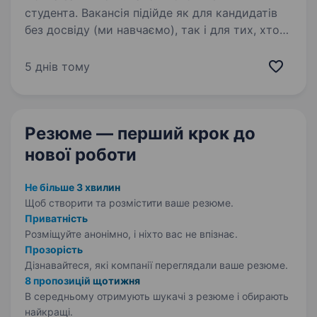
студента. Вакансія підійде як для кандидатів
без досвіду (ми навчаємо), так і для тих, хто
вже працював в продажах — у такому
випадку ви зможете швидше адаптуватись і
5 днів тому
впливати на свій дохід. Чому варто розглянути
цю вакансію:…
Резюме — перший крок
до
нової роботи
Не більше 3 хвилин
Щоб створити та розмістити ваше
резюме.
Приватність
Розміщуйте анонімно, і ніхто вас не впізнає.
Прозорість
Дізнавайтеся, які компанії переглядали ваше резюме.
8 пропозицій щотижня
В середньому отримують шукачі з резюме і обирають
найкращі.