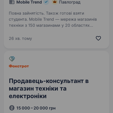
Mobile Trend
Павлоград
Повна зайнятість. Також готові взяти
студента. Mobile Trend — мережа магазинів
техніки з 150 магазинами у 20 областях
України та командою 500 співробітників.
Більше про нас — mobiletrend.com
26 хв. тому
Ми пропонуємо: Оплачуване навчання — 400
грн/день Компанія додатково…
Продавець-консультант в
магазин техніки та
електроніки
15 000 – 20 000 грн