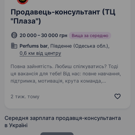
Продавець-консультант (ТЦ
"Плаза")
20 000 – 30 000 грн
Вища за середню
Perfums bar
, Південне (Одеська обл.),
0,6 км від центру
Повна зайнятість. Любиш спілкуватись? Тоді
ця вакансія для тебе! Від нас: повне навчання,
підтримка, мотивація, крута команда,
найважливіше — бажаний продукт —
парфумерія! Від тебе: бажання навчатись,
2 тиж. тому
слухати, проявляти ініціативу…
Середня зарплата продавця-консультанта
в Україні