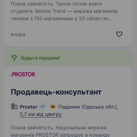
Повна зайнятість. Також готові взяти
студента. Mobile Trend — мережа магазинів
техніки з 150 магазинами у 20 областях
України та командою 500 співробітників.
Більше про нас — mobiletrend.com
вчора
Ми пропонуємо: Оплачуване навчання — 400
грн/день Компанія додатково…
Будьте першим!
Продавець-консультант
Prostor
Південне (Одеська обл.),
0,7 км від центру
Повна зайнятість. Національна мережа
магазинів PROSTOR запрошує в команду