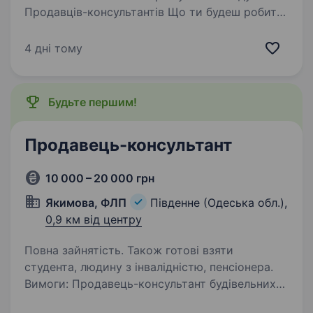
Продавців-консультантів Що ти будеш робити:
допомагати нашим покупцям обирати
косметику, парфуми та товари для дому;
4 дні тому
розповідати про акції та новинки;…
Будьте першим!
Продавець-консультант
10 000 – 20 000 грн
Якимова, ФЛП
Південне (Одеська обл.),
0,9 км від центру
Повна зайнятість. Також готові взяти
студента, людину з інвалідністю, пенсіонера.
Вимоги: Продавець-консультант будівельних
матеріалів Умови роботи: Офіційне