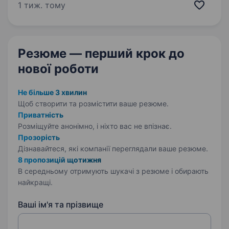
працевлаштування Своєчасна виплата
1 тиж. тому
заробітної плати Графік роботи з 8:00 до 16:00
Обов’язки: Консультування та підбір
матеріалів…
Резюме — перший крок
до
нової роботи
Не більше 3 хвилин
Щоб створити та розмістити ваше
резюме.
Приватність
Розміщуйте анонімно, і ніхто вас не впізнає.
Прозорість
Дізнавайтеся, які компанії переглядали ваше резюме.
8 пропозицій щотижня
В середньому отримують шукачі з резюме і обирають
найкращі.
Ваші ім'я та прізвище