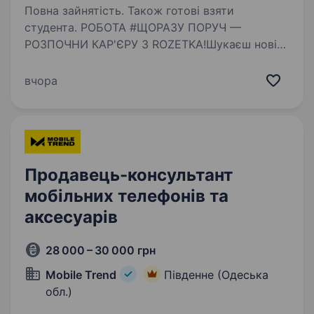
Повна зайнятість. Також готові взяти
студента. РОБОТА #ЩОРАЗУ ПОРУЧ —
РОЗПОЧНИ КАР'ЄРУ З ROZETKA!Шукаєш нові
можливості? Навіть без досвіду,
ми допоможемо тобі стати професіоналом!
вчора
Відсутнє резюме? Заповни анкету: Анкета Чим
ти будеш займатися: Видавати замовлення…
Продавець-консультант
мобільних телефонів та
аксесуарів
28 000 – 30 000 грн
Mobile Trend
Південне (Одеська
обл.)