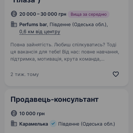
20 000 – 30 000 грн
Вища за середню
Perfums bar
, Південне (Одеська обл.),
0,6 км від центру
Повна зайнятість. Любиш спілкуватись? Тоді
ця вакансія для тебе! Від нас: повне навчання,
підтримка, мотивація, крута команда,
найважливіше — бажаний продукт —
парфумерія! Від тебе: бажання навчатись,
2 тиж. тому
слухати, проявляти ініціативу…
Продавець-консультант
10 000 грн
Карамелька
Південне (Одеська обл.)