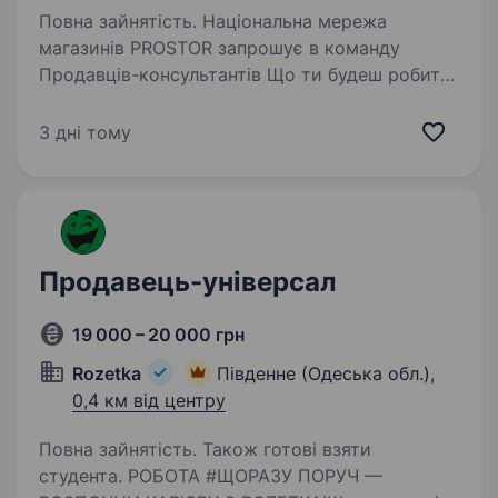
Повна зайнятість. Національна мережа
магазинів PROSTOR запрошує в команду
Продавців-консультантів Що ти будеш робити:
допомагати нашим покупцям обирати
косметику, парфуми та товари для дому;
3 дні тому
розповідати про акції та новинки;…
Продавець-універсал
19 000 – 20 000 грн
Rozetka
Південне (Одеська обл.),
0,4 км від центру
Повна зайнятість. Також готові взяти
студента. РОБОТА #ЩОРАЗУ ПОРУЧ —