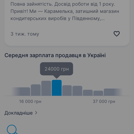
Повна зайнятість. Досвід роботи від 1 року.
Привіт! Ми — Карамелька, затишний магазин
кондитерських виробів у Південному,
де кожен день наповнений ароматами
солодощів і радістю від спілкування
3 тиж. тому
з клієнтами. Запрошуємо до нашої дружньої
команди продавця-консультанта,…
Середня зарплата продавця
в Україні
24000 грн
16 000 грн
37 000 грн
Докладніше