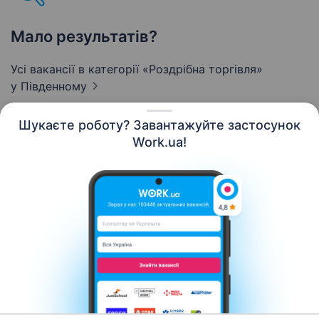
Мало результатів?
Усі вакансії в категорії «Роздрібна торгівля»
у Південному
Шукаєте роботу? Завантажуйте застосунок
Work.ua!
Українська
Ресурси
Контакти
Про нас
Кар’єра
Новини Work.ua
Допомога
Умови використання