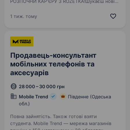
РОЗПОЧНИ КАР'ЄРУ З ROZETKA!Шукаєш нові
можливості? Навіть без досвіду,
ми допоможемо тобі стати професіоналом!
1 тиж. тому
Відсутнє резюме? Заповни анкету: Анкета Чим
ти будеш займатися: Видавати замовлення…
Продавець-консультант
мобільних телефонів та
аксесуарів
28 000 – 30 000 грн
Mobile Trend
Південне (Одеська
обл.)
Повна зайнятість. Також готові взяти
студента. Mobile Trend — мережа магазинів