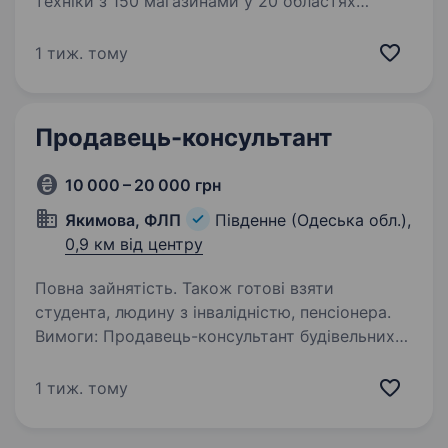
техніки з 150 магазинами у 20 областях
України та командою 500 співробітників.
Більше про нас — mobiletrend.com
1 тиж. тому
Ми пропонуємо: Оплачуване навчання — 400
грн/день Компанія додатково…
Продавець-консультант
10 000 – 20 000 грн
Якимова, ФЛП
Південне (Одеська обл.),
0,9 км від центру
Повна зайнятість. Також готові взяти
студента, людину з інвалідністю, пенсіонера.
Вимоги: Продавець-консультант будівельних
матеріалів Умови роботи: Офіційне
працевлаштування Своєчасна виплата
1 тиж. тому
заробітної плати Графік роботи з 8:00 до 16:00
Обов’язки: Консультування та підбір