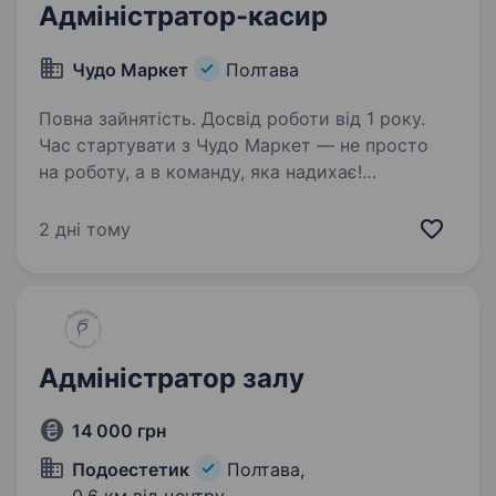
Адміністратор-касир
Чудо Маркет
Полтава
Повна зайнятість. Досвід роботи від 1 року.
Час стартувати з Чудо Маркет — не просто
на роботу, а в команду, яка надихає!
Ми шукаємо адміністратора-касира —
людину, яка вміє тримати все під контролем,
2 дні тому
заряджає команду позитивом і створює
порядок там, де інші…
Адміністратор залу
14 000 грн
Подоестетик
Полтава,