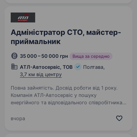
14:00−21:00 Офіційне працевлаштування
Обов’язки: реєстрація…
Адміністратор СТО, майстер-
приймальник
35 000 – 50 000 грн
Вища за середню
АТЛ-Автосервіс, ТОВ
Полтава,
3,7 км від центру
Повна зайнятість. Досвід роботи від 1 року.
Компанія АТЛ-Автосервіс у пошуку
енергійного та відповідального співробітника
на посаду Адміністратора СТО/ Майстра
приймальника, який готовий розвиватися
вчора
разом з нами! Локація: м. Полтава, Харківське
шосе, 2 Що ти будеш…