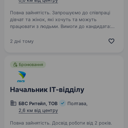
0,6 км від центру
Повна зайнятість. Запрошуємо до співпраці
дівчат та жінок, які хочуть та можуть
працювати з людьми. Вимоги до кандидата:
емпатичність, комунікабельність, охайність,
без шкідливих звичок. Вільне володіння
2 дні тому
українською мовою,…
Бронювання
Начальник ІТ-відділу
БВС Ритейл, ТОВ
Полтава,
2,6 км від центру
Повна зайнятість. Досвід роботи від 2 років.