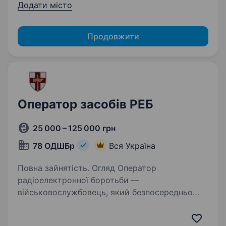
Додати місто
Продовжити
Оператор засобів РЕБ
25 000 – 125 000 грн
78 ОДШБр
Вся Україна
Повна зайнятість. Огляд Оператор
радіоелектронної боротьби —
військовослужбовець, який безпосередньо
здійснює експлуатацію засобів РЕБпід час
виконання бойових (службових) завдань.