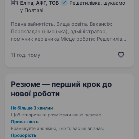
Еліта, АФГ, ТОВ
Решетилівка, шукаємо
у Полтаві
Повна зайнятість. Вища освіта. Вакансія:
Перекладач (німецька), адміністратор,
помічник керівника Місце роботи: Решетилівка
Компанія «Еліта, АФГ, ТОВ» шукає
відповідального та ініціативного співробітника
11 год. тому
на посаду Перекладача (німецька),
адміністратора,…
Резюме — перший крок
до
нової роботи
Не більше 3 хвилин
Щоб створити та розмістити ваше
резюме.
Приватність
Розміщуйте анонімно, і ніхто вас не впізнає.
Прозорість