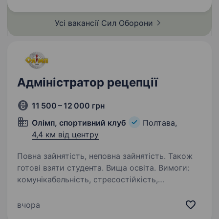
Посада передбачає роботу з технічними
засобами радіоелектронної…
Усі вакансії Сил
Оборони
Адміністратор рецепції
11 500 – 12 000 грн
Олімп, спортивний клуб
Полтава,
4,4 км від центру
Повна зайнятість, неповна зайнятість. Також
готові взяти студента. Вища освіта. Вимоги:
комунікабельність, стресостійкість,
відкритість, прояв поваги до клієнтів
та співробітників. Умови роботи: позмінно
вчора
перша зміна 7:00−14:00 друга зміна