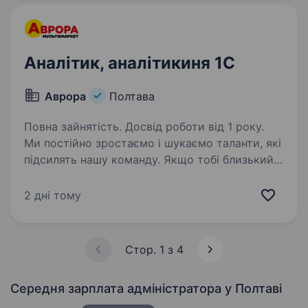
з терміналом; внутрішні…
Аналітик, аналітикиня 1С
Аврора
Полтава
Повна зайнятість. Досвід роботи від 1 року.
Ми постійно зростаємо і шукаємо таланти, які
підсилять нашу команду. Якщо тобі близький
підхід до роботи, наш темп і драйв —
відгукуйся на вакансію і давай знайомитись!
2 дні тому
Дізнавайся більш детальну інформацію про
компанію…
Стор. 1 з 4
Середня зарплата адміністратора
у Полтаві