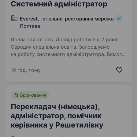
Системний адміністратор
Everest, готельно-ресторанна мережа
Полтава
Повна зайнятість. Досвід роботи від 2 років.
Середня спеціальна освіта. Запрошуємо
на роботу системного адміністратора. Вимоги:
досвід роботи в IT сфері не менше 2 років;
знання програмного забезпечення
10 год. тому
та програмування; налаштування, введення
в експлуатацію, діагностика
та обслуговування…
Бронювання
Перекладач (німецька),
адміністратор, помічник
керівника у Решетилівку