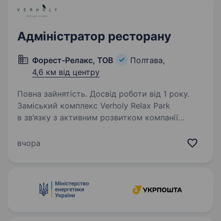
Адміністратор ресторану
Форест-Релакс, ТОВ
Полтава,
4,6 км від центру
Повна зайнятість. Досвід роботи від 1 року.
Заміський комплекс Verholy Relax Park
в зв’язку з активним розвитком компанії
запрошує в свою команду нових
співробітників! Зараз ми шукаємо
вчора
Адміністратора ресторану! Ми пропонуємо:
гідну та стабільну заробітну…