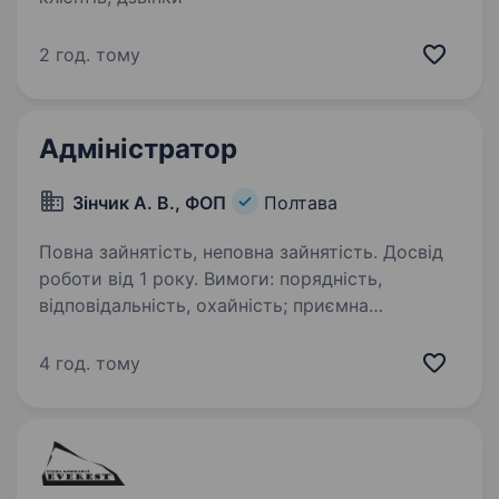
2 год. тому
Адміністратор
Зінчик А. В., ФОП
Полтава
Повна зайнятість, неповна зайнятість. Досвід
роботи від 1 року. Вимоги: порядність,
відповідальність, охайність; приємна
зовнішність та грамотне українське мовлення;
досвід роботи адміністратором, у сфері
4 год. тому
обслуговування або продажів буде перевагою;
впевнений користувач…