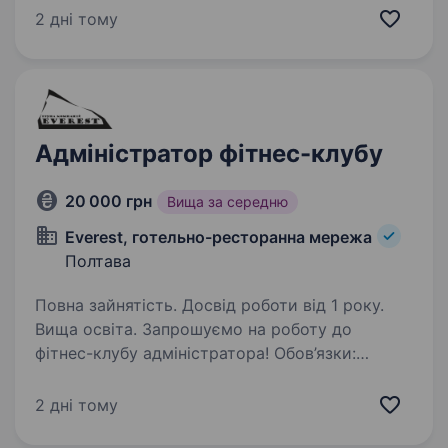
Європейській, 7). Наш готель є частиною
2 дні тому
великої та дружньої родини Optima Hotels &
Resorts. У нас зупиняються відомі компанії
(від…
Адміністратор фітнес-клубу
20 000 грн
Вища за середню
Everest, готельно-ресторанна мережа
Полтава
Повна зайнятість. Досвід роботи від 1 року.
Вища освіта. Запрошуємо на роботу до
фітнес-клубу адміністратора! Обов’язки:
Зустріч та обслуговування клієнтів клубу;
проведення розрахунків; контроль
2 дні тому
відвідування; касова дисципліна, робота