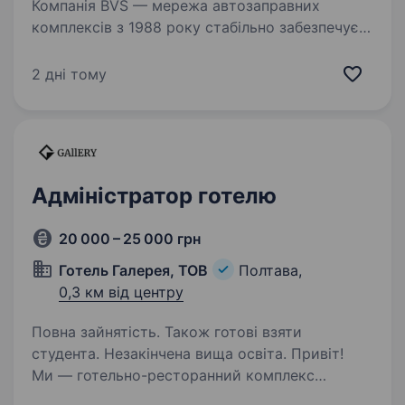
Компанія BVS — мережа автозаправних
комплексів з 1988 року стабільно забезпечує
якісним пальним українців. Наші заправні
станції розташовані в Полтавському,
2 дні тому
Сумському, Харківському, Київському,
Черкаському, Тернопільському,…
Адміністратор готелю
20 000 – 25 000 грн
Готель Галерея, ТОВ
Полтава,
0,3 км від центру
Повна зайнятість. Також готові взяти
студента. Незакінчена вища освіта. Привіт!
Ми — готельно-ресторанний комплекс
«Галерея» у самому центрі Полтави (на