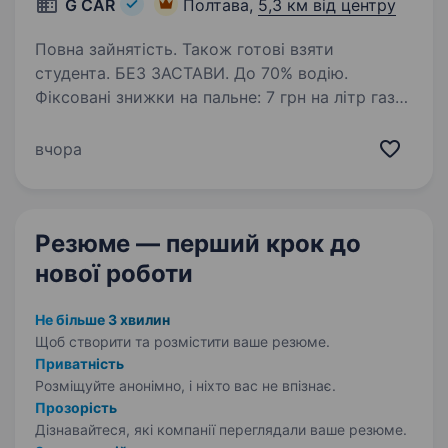
G CAR
Полтава,
5,3 км від центру
Повна зайнятість. Також готові взяти
студента. БЕЗ ЗАСТАВИ. До 70% водію.
Фіксовані знижки на пальне: 7 грн на літр газу і
14 грн на літр бензину. ВИКУП АВТО, ЛІЦЕНЗІЯ,
ОДИН водій на авто. Автопарк «G CAR» шукає
вчора
водія для роботи в таксі у Вашому місті.
Ми пропонуємо:…
Резюме — перший крок
до
нової роботи
Не більше 3 хвилин
Щоб створити та розмістити ваше
резюме.
Приватність
Розміщуйте анонімно, і ніхто вас не впізнає.
Прозорість
Дізнавайтеся, які компанії переглядали ваше резюме.