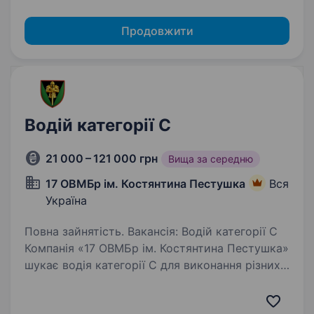
Продовжити
Водій категорії С
21 000 – 121 000 грн
Вища за середню
17 ОВМБр ім. Костянтина Пестушка
Вся
Україна
Повна зайнятість. Вакансія: Водій категорії С
Компанія «17 ОВМБр ім. Костянтина Пестушка»
шукає водія категорії С для виконання різних
транспортних завдань. Обов’язки: Перевезення
військової техніки та вантажу до місць