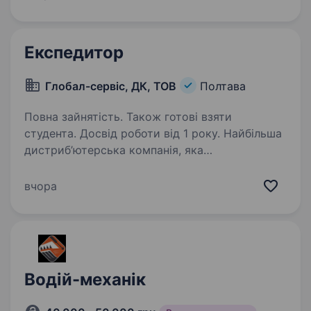
напоїв. Від успішних кандидатів ми очікуємо…
Експедитор
Глобал-сервіс, ДК, ТОВ
Полтава
Повна зайнятість. Також готові взяти
студента. Досвід роботи від 1 року. Найбільша
дистриб’ютерська компанія, яка
спеціалізується на доставці продукції компанії
«Кока-Кола Беверіджиз Україна Лімітед»,
вчора
запрошує в свою команду експедиторів. Від
успішних кандидатів ми очікуємо: Чесність,…
Водій-механік