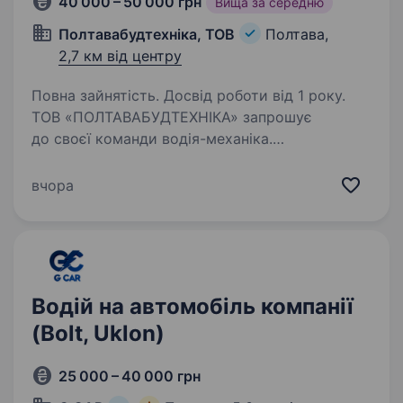
40 000 – 50 000 грн
Вища за середню
Полтавабудтехніка, ТОВ
Полтава,
2,7 км від центру
Повна зайнятість. Досвід роботи від 1 року.
ТОВ «ПОЛТАВАБУДТЕХНІКА» запрошує
до своєї команди водія-механіка.
Ми працюємо зі спеціальною та будівельною
технікою, тому шукаємо не просто водія,
вчора
а технічно грамотного спеціаліста, який
розуміється на техніці,…
Водій на автомобіль компанії
(Bolt, Uklon)
25 000 – 40 000 грн