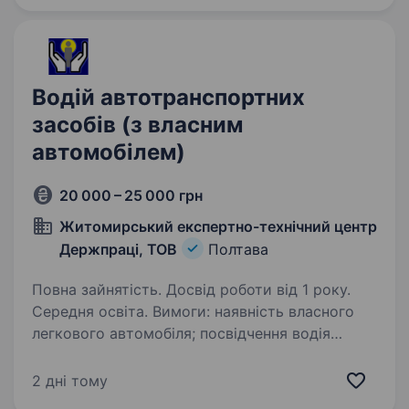
контроль та організація роботи з матеріально-
технічним забезпеченням…
Водій автотранспортних
засобів (з власним
автомобілем)
20 000 – 25 000 грн
Житомирський експертно-технічний центр
Держпраці, ТОВ
Полтава
Повна зайнятість. Досвід роботи від 1 року.
Середня освіта. Вимоги: наявність власного
легкового автомобіля; посвідчення водія
категорії В; стаж керування автомобілем від 1
року; відповідальність, пунктуальність,
2 дні тому
уважність. Умови роботи: стабільна