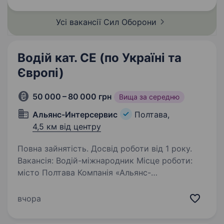
призначення;…
Усі вакансії Сил
Оборони
Водій кат. СЕ (по Україні та
Європі)
50 000 – 80 000 грн
Вища за середню
Альянс-Интерсервис
Полтава,
4,5 км від центру
Повна зайнятість. Досвід роботи від 1 року.
Вакансія: Водій-міжнародник Місце роботи:
місто Полтава Компанія «Альянс-
Интерсервис» є провідним гравцем у сфері
оптової торгівлі. Ми спеціалізуємося
вчора
на постачанні різноманітних товарів для
бізнесу по всій Україні…