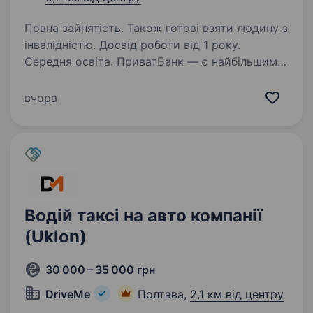
Повна зайнятість. Також готові взяти людину з
інвалідністю. Досвід роботи від 1 року.
Середня освіта. ПриватБанк — є найбільшим
банком України та одним з найбільш
інноваційних банків світу. Займає лідуючі
вчора
позиції за всіма фінансовими показниками
в галузі та складає близько чверті всієї
банківської системи країни…
Водій таксі на авто компанії
(Uklon)
30 000 – 35 000 грн
DriveMe
Полтава,
2,1 км від центру