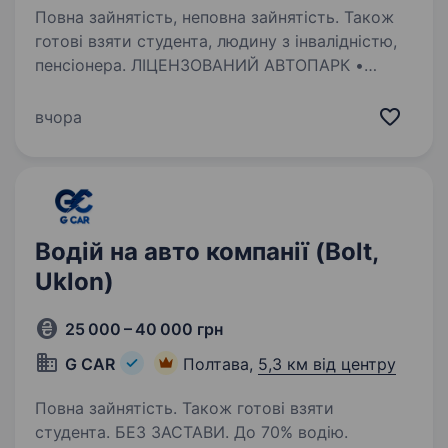
Повна зайнятість, неповна зайнятість. Також
готові взяти студента, людину з інвалідністю,
пенсіонера. ЛІЦЕНЗОВАНИЙ АВТОПАРК •
СПЕЦ.УМОВИ для військових та новачків •
ЗНИЖИ НА ПАЛИВО • Підходить жінкам •
вчора
Студентам • Військовим Любиш водити
та хочеш заробляти, але не маєш авто?
Приходь працювати до автопарку«DriveMe»…
Водій на авто компанії (Bolt,
Uklon)
25 000 – 40 000 грн
G CAR
Полтава,
5,3 км від центру
Повна зайнятість. Також готові взяти
студента. БЕЗ ЗАСТАВИ. До 70% водію.