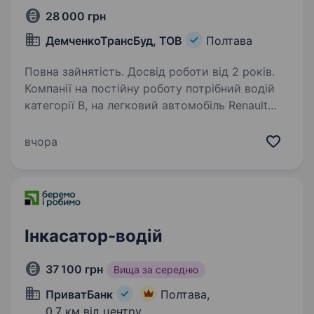
28 000 грн
ДемченкоТрансБуд, ТОВ
Полтава
Повна зайнятість. Досвід роботи від 2 років.
Компанії на постійну роботу потрібний водій
категорії В, на легковий автомобіль Renault
Kangoo, АКПП по м. Полтава та Полтавській
обл. Вимоги: Досвід роботи керування авто від
вчора
2 років, категорія В (С — буде перевагою);…
Інкасатор-водій
37 100 грн
Вища за середню
ПриватБанк
Полтава,
0,7 км від центру