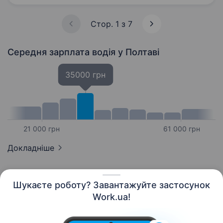
заробітна…
Стор. 1 з 7
Середня зарплата водія
у Полтаві
35000 грн
21 000 грн
61 000 грн
Докладніше
Шукаєте роботу? Завантажуйте застосунок
Work.ua!
Українська