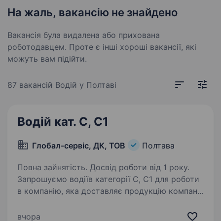
На жаль, вакансію не знайдено
Вакансія була видалена або прихована
роботодавцем. Проте є інші хороші вакансії, які
можуть вам підійти.
87 вакансій
Водій у Полтаві
Водій кат. С, С1
Глобал-сервіс, ДК, ТОВ
Полтава
Повна зайнятість. Досвід роботи від 1 року.
Запрошуємо водіїв категорії С, С1 для роботи
в компанію, яка доставляє продукцію компанії
«Кока-Кола Беверіджиз Україна Лімітед»
та являється найбільшим дистриб’ютером
вчора