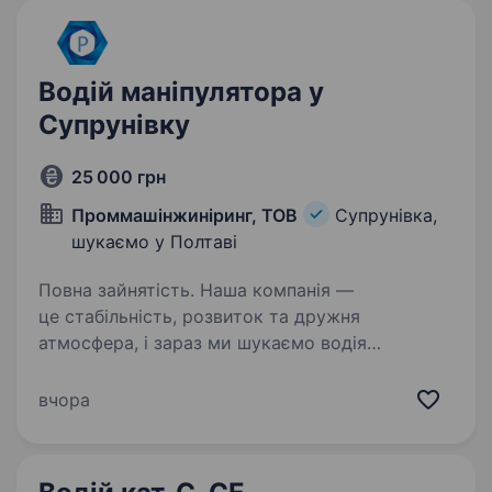
Водій маніпулятора у
Супрунівку
25 000 грн
Проммашінжиніринг, ТОВ
Супрунівка,
шукаємо у Полтаві
Повна зайнятість. Наша компанія —
це стабільність, розвиток та дружня
атмосфера, і зараз ми шукаємо водія
маніпулятора, який хоче стати частиною нашої
команди у Супрунівці.Ми займаємося
вчора
виробництвом ФЕМ. Що ти будеш робити:
Керувати…