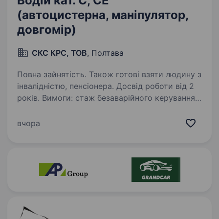
Водій кат. С, СЕ
(автоцистерна, маніпулятор,
довгомір)
СКС КРС, ТОВ
, Полтава
Повна зайнятість. Також готові взяти людину з
інвалідністю, пенсіонера. Досвід роботи від 2
років. Вимоги: стаж безаварійного керування
автотранспортом, досвід роботи водієм,
уважність, відповідальність. Умови роботи:
вчора
змінний графік роботи Обов’язки: вміння
проводити роботи з навігаційними системами,
…