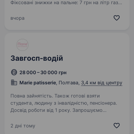
Фіксовані знижки на пальне: 7 грн на літр газу і
14 грн на літр бензину. ВИКУП АВТО, ЛІЦЕНЗІЯ,
ОДИН водій на авто. Автопарк «G CAR» шукає
вчора
водія для роботи в таксі у Вашому місті.
Ми пропонуємо:…
Завгосп-водій
28 000 – 30 000 грн
Marie patisserie
, Полтава,
3,4 км від центру
Повна зайнятість. Також готові взяти
студента, людину з інвалідністю, пенсіонера.
Досвід роботи від 1 року. Запрошуємо
до нашої команди завгоспа-водія у Полтаві.
Що входитиме у твої обов’язки: Відповідальне
2 дні тому
ведення господарської діяльності закладу: