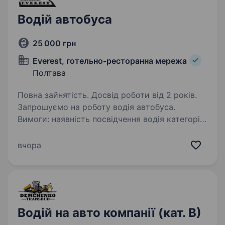
Водій автобуса
25 000 грн
Everest, готельно-ресторанна мережа
Полтава
Повна зайнятість. Досвід роботи від 2 років.
Запрошуємо на роботу водія автобуса.
Вимоги: наявність посвідчення водія категорії
D; наявність медичної довідки; обов’язковий
досвід керування автобусом не менше 2-х
вчора
років; знання правил дорожнього руху…
Водій на авто компанії (кат. В)